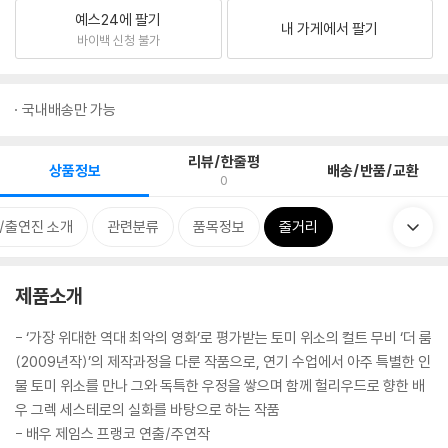
예스24에 팔기
내 가게에서 팔기
바이백 신청 불가
국내배송만 가능
리뷰/한줄평
상품정보
배송/반품/교환
0
/출연진 소개
관련분류
품목정보
줄거리
제품소개
- ‘가장 위대한 역대 최악의 영화’로 평가받는 토미 위소의 컬트 무비 ‘더 룸
(2009년작)’의 제작과정을 다룬 작품으로, 연기 수업에서 아주 특별한 인
물 토미 위소를 만나 그와 독특한 우정을 쌓으며 함께 헐리우드로 향한 배
우 그렉 세스테로의 실화를 바탕으로 하는 작품
- 배우 제임스 프랭코 연출/주연작