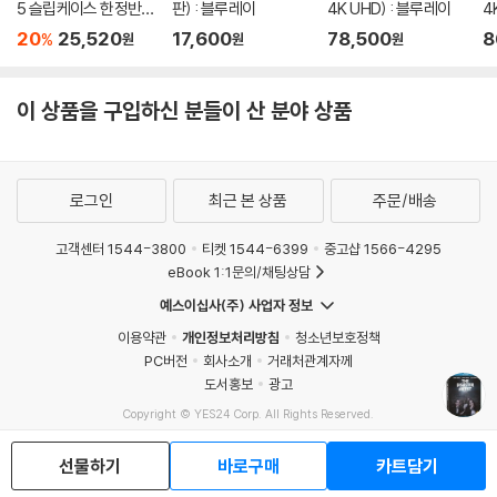
5 슬립케이스 한정반 B
판) : 블루레이
4K UHD) : 블루레이
4
D) : 블루레이
20
25,520
17,600
78,500
8
%
원
원
원
이 상품을 구입하신 분들이 산 분야 상품
로그인
최근 본 상품
주문/배송
고객센터 1544-3800
티켓 1544-6399
중고샵 1566-4295
eBook 1:1문의/채팅상담
예스이십사(주) 사업자 정보
이용약관
개인정보처리방침
청소년보호정책
PC버전
회사소개
거래처관계자께
도서홍보
광고
Copyright © YES24 Corp. All Rights Reserved.
MATOM9
선물하기
바로구매
카트담기