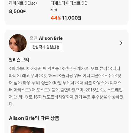
택을 부탁드립니다.
라파예트 (1Disc)
디재스터 아티스트 (1D
4) 한정판 상품의 변심, 오구매로 인한 반품은 회송된 상품의 상태 확인 후
isc)
8,500
원
진행이 가능합니다. 택배 이동 중 파손이 발생하지 않도록 완충 포장을 부
44
11,000
%
원
탁드립니다.
출연
Alison Brie
관심작가 알림신청
알리슨 브리
<파라솜니아><5년째 약혼중><깊은 관계><킹 오브 썸머><더티
파티><레고 무비><겟 하드><슬리핑 위드 아더 피플><조쉬><겟
어 잡><하우 투 비 싱글><타임 투게더><더 리틀 아워즈><디재스
터 아티스트>더 포스트> 등에 출연하였으며, 2015년 <노 스트레인
저 댄 러브>로 16회 뉴포트비치영화제 연기 부문 우수상을 수상하였
다.
Alison Brie
의 다른 상품