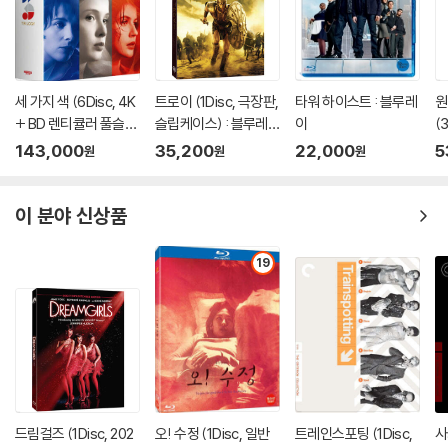
세 가지 색 (6Disc, 4K
트로이 (1Disc, 극장판,
타워 하이스트 : 블루레
원
+ BD 렌티큘러 풀슬립
슬립케이스) : 블루레
이
(
트릴로지 박스 한정판)
이
D
143,000
35,200
22,000
5
원
원
원
: 블루레이
한
이 분야 신상품
19
드림걸즈 (1Disc, 202
오! 수정 (1Disc, 일반
트레인스포팅 (1Disc,
사