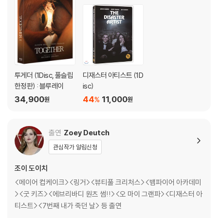
투게더 (1Disc, 풀슬립
디재스터 아티스트 (1D
한정판) : 블루레이
isc)
34,900
44
11,000
%
원
원
출연
Zoey Deutch
관심작가 알림신청
조이 도이치
<메이어 컵케이크><링거><뷰티풀 크리처스><뱀파이어 아카데미
><굿 키즈><에브리바디 원츠 썸!!><오 마이 그랜파><디재스터 아
티스트><7번째 내가 죽던 날> 등 출연