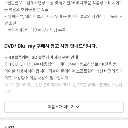
- 골든글로브 남우주연상 수상 및 뮤지컬/코미디 부문 작품상 노미네이트
등 평단의 호평을 받은 작품
- 잭 애프론, 앨리슨 브리, 재키 위버 등 반가운 얼굴의 다양한 배우들의 조
연 출연
- 블루레이만의 다양한 부가영상 수록
DVD/ Blu-ray 구매시 참고 사항 안내드립니다.
※ 4K블루레이, 3D 블루레이 재생 관련 안내
1) 4K UHD 디스크는 대용량의 데이터 전송이 필요하므로 4K전용 플레
이어를 사용하셔야 합니다. 더불어 플레이어 소프트웨어 최신 버전의 업데
이트, 대용량 케이블 사용이 필수입니다.
2) 3D 블루레이는 전용 플레이어와 3D 지원 TV를 통해서만 재생 가능합
니다.
※ 아웃케이스/구성품/포장 상태
제품소개 더보기
1) 제작/배송 과정에서 경미한 아웃케이스 주름, 모서리 눌림 및 갈라짐이
발생할 수 있습니다. 반품을 원하실 경우 미개봉 상태로 문의 부탁드립니
다.