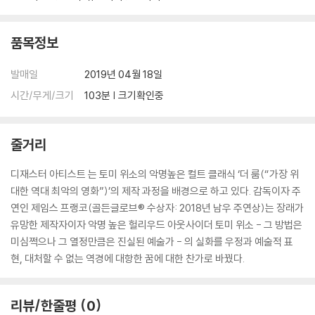
품목정보
발매일
2019년 04월 18일
시간/무게/크기
103분 | 크기확인중
줄거리
디재스터 아티스트 는 토미 위소의 악명높은 컬트 클래식 ‘더 룸(“가장 위
대한 역대 최악의 영화”)’의 제작 과정을 배경으로 하고 있다. 감독이자 주
연인 제임스 프랭코(골든글로브® 수상자: 2018년 남우 주연상)는 장래가
유망한 제작자이자 악명 높은 헐리우드 아웃사이더 토미 위소 - 그 방법은
미심쩍으나 그 열정만큼은 진실된 예술가 - 의 실화를 우정과 예술적 표
현, 대처할 수 없는 역경에 대항한 꿈에 대한 찬가로 바꿨다.
리뷰/한줄평
0