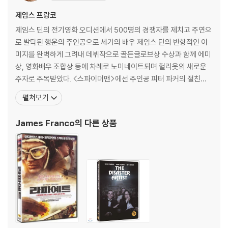
생이 불가능한 경우가 있습니다. 독립형 전용 플레이어 사용을 권장드리
며, ODD 사용으로 인한 재생 불량의 경우 교환 시에도 동일한 오류가 발
제임스 프랑코
생할 수 있음을 알려드립니다.
제임스 딘의 전기영화 오디션에서 500명의 경쟁자를 제치고 주연으
로 발탁된 행운의 주인공으로 세기의 배우 제임스 딘의 반항적인 이
※ 디스크 외관 불량
미지를 완벽하게 그려내 데뷔작으로 골든글로브상 수상과 함께 에미
디스크에 미세한 잔 흠집이 남아있거나 인쇄 면이 깨끗하지 않은 경우가
상, 영화배우 조합상 등에 차례로 노미네이트되며 헐리웃의 새로운
있으며, 상품의 불량이 아닙니다. 단, 재생에 이상이 있는 경우에는 불량으
주자로 주목받았다. <스파이더맨>에선 주인공 피터 파커의 절친한
로 인한 반품/교환이 가능합니다.
친구인 동시에 악당 그린 고블린의 아들 해리 오스본 역으로 출연하
펼쳐보기
였고, 2004년 여름, <스파이더맨 2>를 통해 스파이더맨에게 복수
※ 교환/반품 안내
를 맹세하고 친구를 위험에 빠뜨리는 해리 역할로 다시 한번 관객들
1) 불량으로 인한 교환/반품 요청 시에는 불량 확인을 위해 개봉 시의 동영
James Franco
의 다른 상품
앞에 서게 된다. 현재 감독, 각본, 제작 1인 3역을 맡은 영화
상을 요청할 수 있으며, 동영상이 없는 경우 교환/반품이 제한될 수 있습니
다.
관련 사진과 동영상 및 재생 기기 모델명을 첨부하여 첨부하여 고객센터에
문의 바랍니다.
2) 사양 오인지, 오 구매, 변심 사유로의 반품은 제품 개봉 전에만 운임비
부담 후 처리 가능합니다.
3) 스틸북 한정판, 초회 한정판의 경우 제작 수량이 한정되어 있고, 택배
이동 과정에서의 손상이 발생하면, 재 판매가 어려우므로 신중한 구매 선