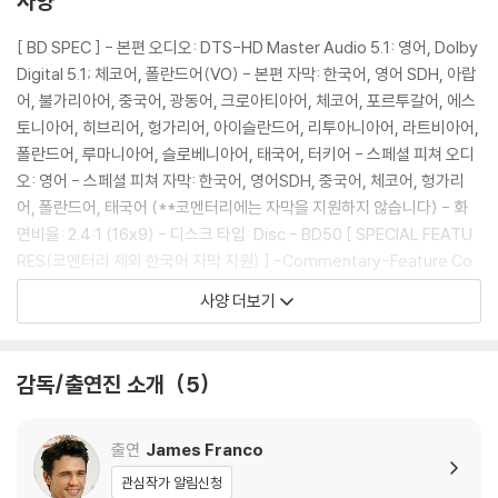
사양
2) 스틸북 케이스 제작 과정에서 기포 혹은 경미한 인쇄 오류가 발생할 수
있습니다.
[ BD SPEC ] - 본편 오디오: DTS-HD Master Audio 5.1: 영어, Dolby
3) 렌티큘러 스틸북의 경우, 보호필름이 붙어 판매되기도 합니다. 보호필
Digital 5.1; 체코어, 폴란드어(VO) - 본편 자막: 한국어, 영어 SDH, 아랍
름 손상에 의한 교환/반품은 불가합니다.
어, 불가리아어, 중국어, 광동어, 크로아티아어, 체코어, 포르투갈어, 에스
4) 본품 보호를 위해 노란색의 카톤 박스로 재포장한 경우, 카톤박스 손상
토니아어, 히브리어, 헝가리어, 아이슬란드어, 리투아니아어, 라트비아어,
에 의한 교환/반품은 불가합니다.
폴란드어, 루마니아어, 슬로베니아어, 태국어, 터키어 - 스페셜 피쳐 오디
5) 아웃케이스/구성품/포장 상태 불량에 의한 교환/반품 신청시 불량 확
오: 영어 - 스페셜 피쳐 자막: 한국어, 영어SDH, 중국어, 체코어, 헝가리
인을 위해 개봉 시의 동영상을 요청할 수 있으며, 동영상이 없는 경우 교
어, 폴란드어, 태국어 (**코멘터리에는 자막을 지원하지 않습니다) - 화
환/반품이 제한될 수 있습니다.
면비율: 2.4:1 (16x9) - 디스크 타입: Disc - BD50 [ SPECIAL FEATU
RES(코멘터리 제외 한국어 자막 지원) ] -Commentary-Feature Co
※ 디스크 재생 불량
mmentary with James Franco, Dave Franco, Tommy Wiseau,
사양 더보기
1) 기기 문제로 인해 발생하는 재생 불량 현상에 대해서는 반품/교환이 불
Greg Sestero, Scott Neustadtler, Michael H Weber (자막 없음)
가하니 최신 소프트웨어로 업데이트된 DVD/BD 전용 기기에서 재생하실
-Oh, Hi Mark: Making a Disaster(13:04) -Directing a Disaster
것을 권유해 드립니다.
(7:05) -Just a Guy Leaning on a Wall(7:10)
감독/출연진 소개
5
2) 정전기와 먼지로 인해 재생이 원활하지 않은 경우가 있습니다. 디스크
를 마른 천으로 닦으시거나, DVD 클리너 등 전용 제품을 이용하면 대부분
해결됩니다.
출연
James Franco
3) 일부 PC 연결형 ODD의 경우 호환 상의 문제로 정상적인 디스크도 재
관심작가 알림신청