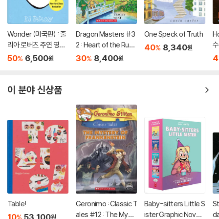
Wonder (미국판) : 줄
Dragon Masters #3
One Speck of Truth
H
리아 로버츠 주연 영화
2 : Heart of the Ruby
수
40
8,340
%
원
'원더' 원작 소설
Dragon (A Branches
50
6,500
30
8,400
4
%
%
원
원
Book)
이 분야 신상품
Table!
Geronimo : Classic T
Baby-sitters Little S
S
ales #12 : The Myst
ister Graphic Novels
da
10
53,100
%
원