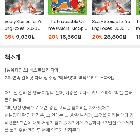
Scary Stories for Yo
The Impossible Cri
Scary Stories for Yo
Th
ung Foxes : 2020 뉴
me (Mac B., Kid Spy
ung Foxes : 2020 뉴
me
베리 아너 수상작
#2): Volume 2
베리 아너 수상작
#
35
9,030
20
16,560
20
28,800
1
%
%
%
원
원
원
책소개
[뉴욕타임스] 베스트셀러 작가,
2회 연속 칼데콧 아너 상 수상 ‘맥 바넷’의 역작! 『키드 스파이』
어느 날 걸려 온 영국 여왕의 전화, 여왕은 또다시 키드 스파이 ‘맥’을 불러
들이는데!
“맥, 당장 영국으로 오렴. 왕관 보석을 훔치려는 자가 있어.”
빈틈없이 꽉 닫힌 감옥, 그 안에는……왕관 보석과, 그것을 지키는 맥과 경
비병뿐! 그런데 대체 어떻게 훔쳐 갔지? 이게 가능하다고? 밀실 수수께끼
를 풀기 위한 맥의 두 번째 임무가 시작된다.