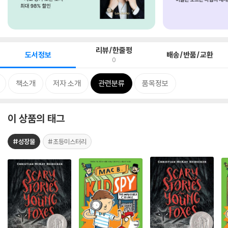
리뷰/한줄평
도서정보
배송/반품/교환
0
책소개
저자 소개
관련분류
품목정보
이 상품의 태그
#성장물
#초등미스터리