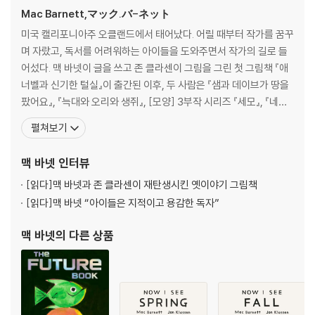
historical facts masterfully woven throughout the plot, and ful
Mac Barnett,マック.バ-ネット
l-color illustrations on every page. Don't miss the installment
of this totally smart and sidesplittingly funny New York Times
미국 캘리포니아주 오클랜드에서 태어났다. 어릴 때부터 작가를 꿈꾸
bestselling series,
며 자랐고, 독서를 어려워하는 아이들을 도와주면서 작가의 길로 들
Mac B., Kid Spy.
어섰다. 맥 바넷이 글을 쓰고 존 클라센이 그림을 그린 첫 그림책 『애
너벨과 신기한 털실』이 출간된 이후, 두 사람은 『샘과 데이브가 땅을
팠어요』, 『늑대와 오리와 생쥐』, [모양] 3부작 시리즈 『세모』, 『네
모』, 『동그라미』, 『트롤과 염소 삼 형제』 등 여러 그림책을 함께 만들
펼쳐보기
었다. 두 작가의 협업 그림책은 칼데콧상, 케이트 그린어웨이상, 보스
턴 글로브 혼북상 등 유수의 상을 받았고 이 중 [모양] 3부작 시리즈
맥 바넷
인터뷰
는 애플tv+의 애니메이션으로 제
[읽다]
맥 바넷과 존 클라센이 재탄생시킨 옛이야기 그림책
[읽다]
맥 바넷 “아이들은 지적이고 용감한 독자”
맥 바넷
의 다른 상품