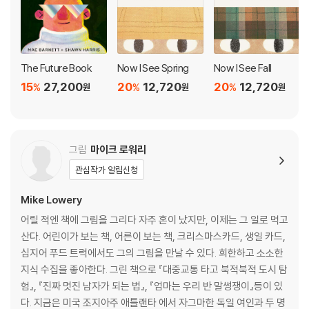
The Future Book
Now I See Spring
Now I See Fall
15
27,200
20
12,720
20
12,720
%
%
%
원
원
원
그림
마이크 로워리
관심작가 알림신청
Mike Lowery
어릴 적엔 책에 그림을 그리다 자주 혼이 났지만, 이제는 그 일로 먹고
산다. 어린이가 보는 책, 어른이 보는 책, 크리스마스카드, 생일 카드,
심지어 푸드 트럭에서도 그의 그림을 만날 수 있다. 희한하고 소소한
지식 수집을 좋아한다. 그린 책으로 『대중교통 타고 북적북적 도시 탐
험』, 『진짜 멋진 남자가 되는 법』, 『엄마는 우리 반 말썽쟁이』등이 있
다. 지금은 미국 조지아주 애틀랜타 에서 자그마한 독일 여인과 두 명