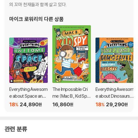
의 꼬마 천재들과 함께 살고 있다.
마이크 로워리
의 다른 상품
Everything Awesom
The Impossible Cri
Everything Awesom
e about Space and
me (Mac B., Kid Spy
e about Dinosaurs a
Other Galactic Fact
#2)
nd Other Prehistoric
18
24,890
16,860
18
29,290
%
%
원
원
원
s!: Volume 3
Beasts!
관련 분류