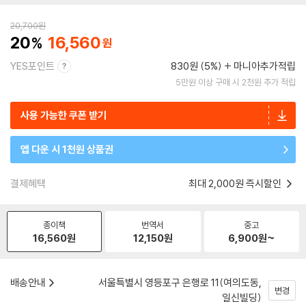
20,700
원
20
16,560
YES포인트
830원 (5%)
마니아추가적립
5만원 이상 구매 시 2천원 추가 적립
사용 가능한 쿠폰 받기
앱 다운 시 1천원 상품권
결제혜택
최대 2,000원 즉시할인
종이책
번역서
중고
16,560
원
12,150
원
6,900
원~
배송안내
서울특별시 영등포구 은행로 11(여의도동,
변경
일신빌딩)