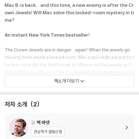
Mac B. is back... and this time, a new enemy is after the Cr
own Jewels! Will Mac solve this locked-room mystery in ti
me?
An instant New York Times bestseller!
The Crown Jewels are in danger... again! When the jewels go
missing from inside a locked room, Mac's spy skills are put to t
he test. How did the thief break in? Where did the jewels go?
And will Mac be able to solve this
locked room mystery
befor
e the thief escapes? This mystery isn't just a whodunit... it's a
책소개 더보기
howdunit!
The action in this adventure is nonstop, as Mac travels to an a
저자 소개
2
ncient Irish castle to solve the mystery. There, he encounters
everything from killer king cobras to bizarre ice sculptures... an
글
맥 바넷
d even a revenge plot dating back hundreds of years! Will you
be able to solve the mystery before Mac does? Also features
관심작가 알림신청