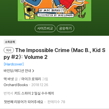
사이즈비교
공유하기
소득공제
The Impossible Crime (Mac B., Kid S
외서
py #2): Volume 2
Hardcover
바인딩/에디션 안내
맥 바넷
글
마이크 로워리
그림
Orchard Books
2018.12.26.
번역서
키드 스파이 2 밀실 수수께끼
첫번째 리뷰어가 되어주세요
판매지수
78