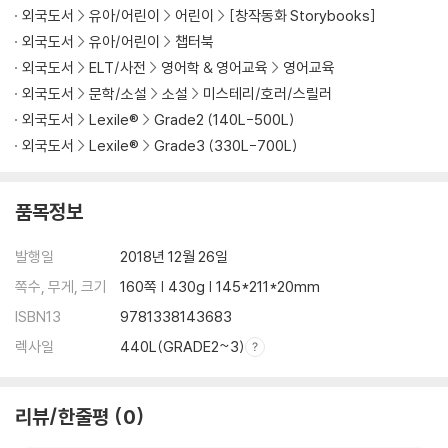
외국도서
유아/어린이
어린이
[창작동화 Storybooks]
외국도서
유아/어린이
챕터북
외국도서
ELT/사전
영어학 & 영어교육
영어교육
외국도서
문학/소설
소설
미스테리/호러/스릴러
외국도서
Lexile®
Grade2 (140L-500L)
외국도서
Lexile®
Grade3 (330L-700L)
품목정보
발행일
2018년 12월 26일
쪽수, 무게, 크기
160쪽 | 430g | 145*211*20mm
ISBN13
9781338143683
렉사일
440L(GRADE2~3)
리뷰/한줄평
0