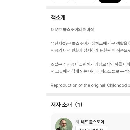
책소개
대문호 똘스또이의 처녀작
유년시절」은 똘스또이가 깝까즈에서 군 생활을 하
인공의 내적 변화가 섬세하게 표현된 이 작품으
소설은 주인공 니꼴렌까가 가정교사인 까를 이바
서 그곳에서 겪게 되는 여러 에피소드들로 구성되
Reproduction of the original: Childhood 
저자 소개
1
저
레프 톨스토이