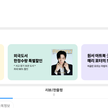
리뷰/한줄평
0
품목정보