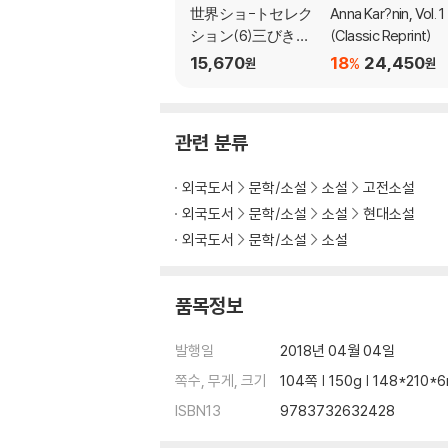
世界ショ-トセレク
Anna Kar?nin, Vol. 1
ション(6)三びきの
(Classic Reprint)
クマ
15,670
18
24,450
%
원
원
관련 분류
외국도서
문학/소설
소설
고전소설
외국도서
문학/소설
소설
현대소설
외국도서
문학/소설
소설
품목정보
발행일
2018년 04월 04일
쪽수, 무게, 크기
104쪽 | 150g | 148*210
ISBN13
9783732632428