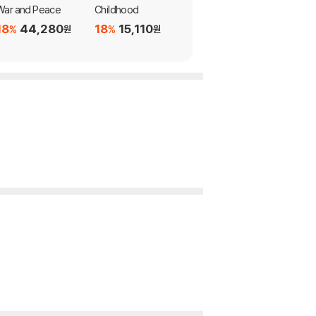
War and Peace
Childhood
Childhood
18
44,280
18
15,110
18
21,990
%
%
%
원
원
원