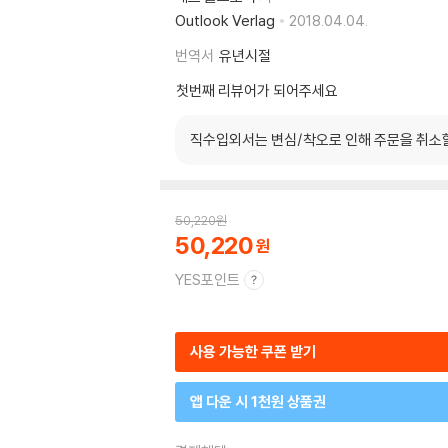
Outlook Verlag
2018.04.04.
번역서
유년시절
첫번째 리뷰어가 되어주세요
직수입외서는 변심/착오로 인해 주문을 취소
50,220
원
50,220
YES포인트
사용 가능한 쿠폰 받기
앱 다운 시 1천원 상품권