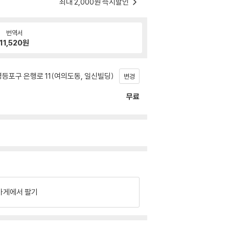
최대 2,000원 즉시할인
번역서
11,520
원
등포구 은행로 11(여의도동, 일신빌딩)
변경
무료
가게에서 팔기