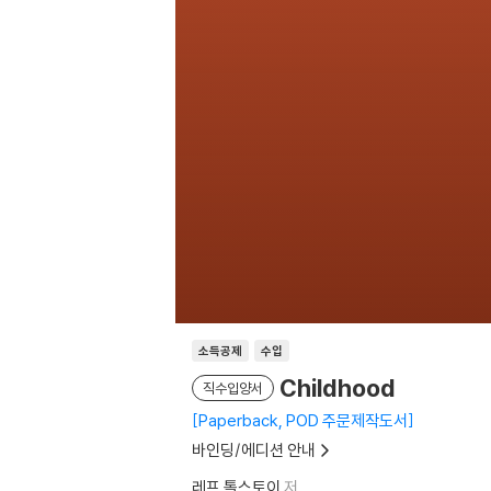
소득공제
수입
Childhood
직수입양서
Paperback, POD 주문제작도서
바인딩/에디션 안내
레프 톨스토이
저