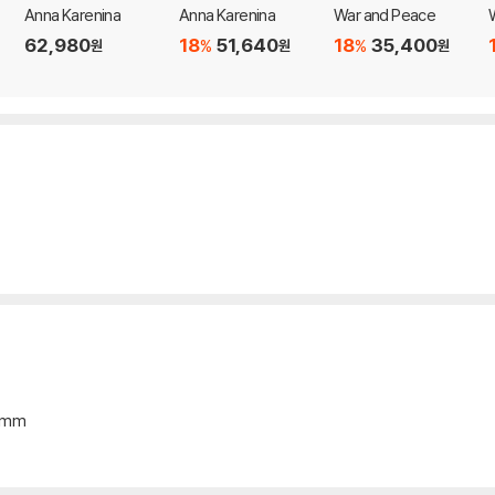
Anna Karenina
Anna Karenina
War and Peace
62,980
18
51,640
18
35,400
%
%
원
원
원
*6mm