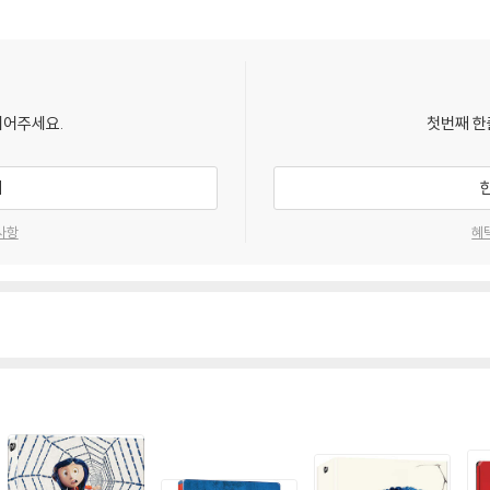
되어주세요.
첫번째 한
기
사항
혜