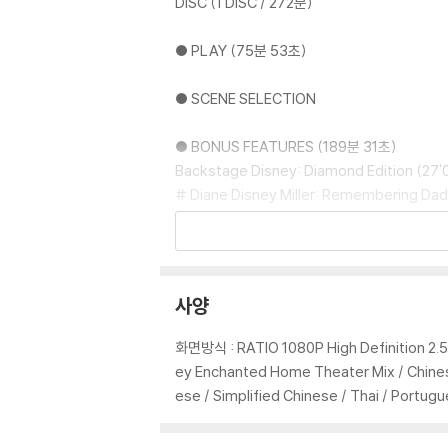
1) 제작/배송 과정에서 경미한 아웃케이스 주름,
DISC (1 DISC / 272분)
2) 스틸북 케이스 제작 과정에서 기포 혹은 경미
3) 렌티큘러 스틸북의 경우, 보호필름이 붙어 
● PLAY (75분 53초)
4) 본품 보호를 위해 노란색의 카톤 박스로 재
5) 아웃케이스/구성품/포장 상태 불량에 의한 
● SCENE SELECTION
※ 디스크 재생 불량
● BONUS FEATURES (189분 31초)
1) 기기 문제로 인해 발생하는 재생 불량 현상
Backstage Disney: Diamond Edition (27'
2) 정전기와 먼지로 인해 재생이 원활하지 않은
# Diane Disney Miller: Remembering Dad
3) 일부 PC 연결형 ODD의 경우 호환 상의 
# Deleted Scenes
량의 경우 교환 시에도 동일한 오류가 발생할 수
Music & More (1'26")
# Never Recorded Song: "I'm Free As Th
※ 디스크 외관 불량
Lyrics By Ray Gilbert And Music By Eliot D
사양
디스크에 미세한 잔 흠집이 남아있거나 인쇄 면이
Classic DVD Bonus Features (156'39")
다.
# Lady's Pedigree: The Making Of "Lady
화면방식 : RATIO 1080P High Definition 2.5
- Finding Lady: The Art Of The Storyboar
ey Enchanted Home Theater Mix / Chinese
※ 교환/반품 안내
- Original 1943 Storyboard Version Of The
ese / Simplified Chinese / Thai / Port
1) 불량으로 인한 교환/반품 요청 시에는 불량 
- "The Siamese Cat Song": Finding A Voic
관련 사진과 동영상 및 재생 기기 모델명을 첨부
- Puppypedia: Going To The Dogs (9'22"