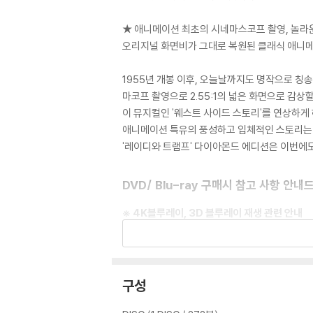
★ 애니메이션 최초의 시네마스코프 촬영, 놀라
오리지널 화면비가 그대로 복원된 클래식 애니메
1955년 개봉 이후, 오늘날까지도 명작으로 칭
마코프 촬영으로 2.55:1의 넓은 화면으로 감
이 뮤지컬인 '웨스트 사이드 스토리'를 연상하게
애니메이션 특유의 풍성하고 입체적인 스토리는 
'레이디와 트램프' 다이아몬드 에디션은 이번에도
DVD/ Blu-ray 구매시 참고 사항 안내
※ 4K블루레이, 3D 블루레이 재생 관련 안내
1) 4K UHD 디스크는 대용량의 데이터 전송
필수입니다.
2) 3D 블루레이는 전용 플레이어와 3D 지원 
구성
※ 아웃케이스/구성품/포장 상태