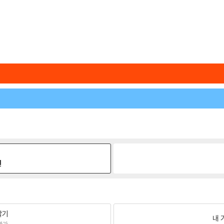
원
팔기
내 
불가