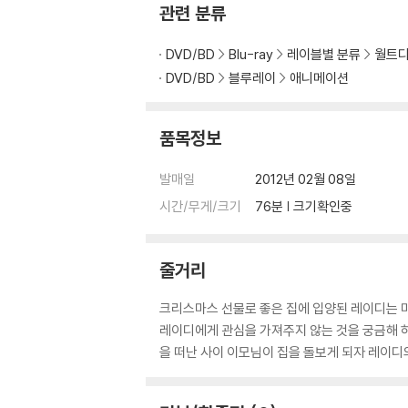
2) 사양 오인지, 오 구매, 변심 사유로의 반품은
- "Bella Notte" Music Video (2'55")
관련 분류
3) 스틸북 한정판, 초회 한정판의 경우 제작 
- Theatrical Trailers (5'55")
4) 한정판 상품의 변심, 오구매로 인한 반품은 
- Excerpts From "Disneyland" TV Shows 
DVD/BD
Blu-ray
레이블별 분류
월트
- Deleted Scenes (12'53")
DVD/BD
블루레이
애니메이션
Discover Blu-ray 3D™ With Timon & Pum
품목정보
● SET UP
발매일
2012년 02월 08일
● SNEAK PEEKS (4'45')
시간/무게/크기
76분 | 크기확인중
* 서플먼트 내용은 제작사의 사정상 변경, 추가 
줄거리
크리스마스 선물로 좋은 집에 입양된 레이디는 
레이디에게 관심을 가져주지 않는 것을 궁금해 
을 떠난 사이 이모님이 집을 돌보게 되자 레이디의