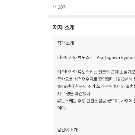
1~20장
저자 소개
작가 소개
아쿠타가와 류노스케 | Akutagawa Ryuno
아쿠타가와 류노스케는 일본의 근대 소설가로 
중학교를 성적우수자로 졸업했다. 1913년에
1919년에 친구의 조카 쓰카모토 후미와 결혼했
제로 생을 마감했다.
류노스케는 주로 단편소설을 썼으며, 사후에 
이다.
옮긴이 소개