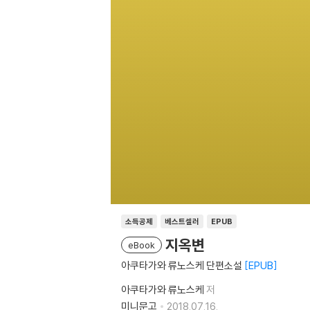
소득공제
베스트셀러
EPUB
지옥변
eBook
아쿠타가와 류노스케 단편소설
EPUB
아쿠타가와 류노스케
저
미니문고
2018.07.16.