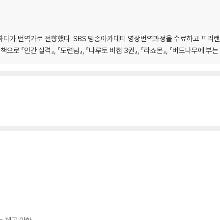
하다가 번역가로 전향했다. SBS 방송아카데미 영상번역과정을 수료하고 프리랜
으로 『인간 실격』, 『도련님』, 『나루토 비첩 3권』, 『라쇼몬』, 『버드나무에 부는