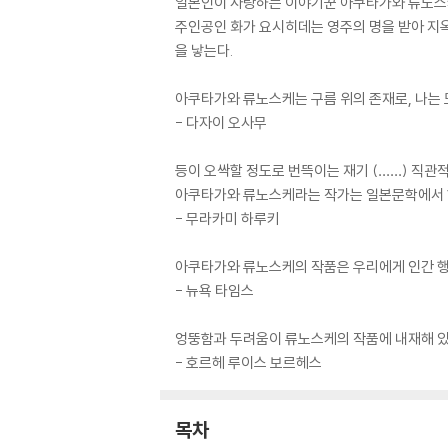
일본인이 사랑하는 이야기꾼 아쿠타가와 류노스케
주인공인 화가 요시히데는 영주의 명을 받아 지
을 낳는다.
아쿠타가와 류노스케는 구름 위의 존재로, 나는 
- 다자이 오사무
등이 오싹할 정도로 번뜩이는 재기 (……) 직관
아쿠타가와 류노스케라는 작가는 일본문학에서 하
- 무라카미 하루키
아쿠타가와 류노스케의 작품은 우리에게 인간 행
- 뉴욕 타임스
엉뚱함과 두려움이 류노스케의 작품에 내재해 있으
- 호르헤 루이스 보르헤스
목차