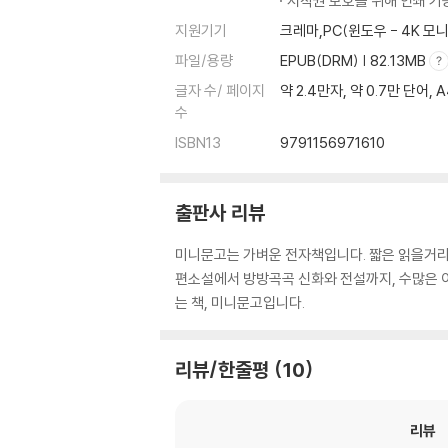
저작권 보호를 위해 인쇄 기
지원기기
크레마,PC(윈도우 - 4K 
파일/용량
EPUB(DRM) | 82.13MB
글자 수/ 페이지
약 2.4만자, 약 0.7만 단어, 
수
ISBN13
9791156971610
출판사 리뷰
미니문고는 가벼운 전자책입니다. 짧은 읽을거리 
편소설에서 방방곡곡 신화와 전설까지, 수많은 이야
는 책, 미니문고입니다.
리뷰/한줄평
10
리뷰