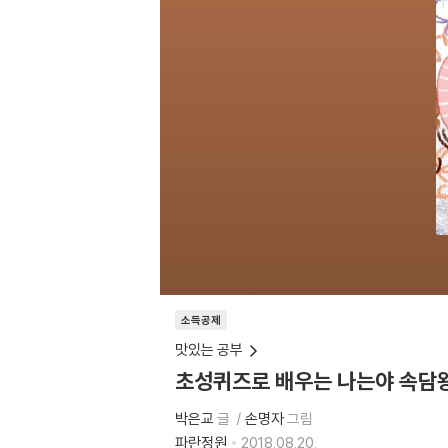
소득공제
맛있는 공부
초성퀴즈로 배우는 나는야 속담
박은교
글
손명자
그림
파란정원
2018.08.20.