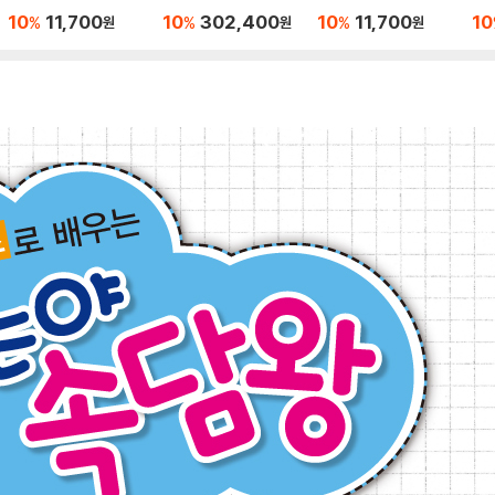
라쓰기
트
즐 2
즐 1
10
11,700
10
302,400
10
11,700
10
%
%
%
원
원
원