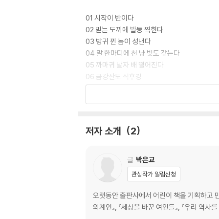
01 시작이 반이다
02 믿는 도끼에 발등 찍힌다
03 방귀 뀐 놈이 성낸다
04 말 한마디에 천 냥 빚도 갚는다
05 까마귀 날자 배 떨어진다
06 금강산도 식후경
07 때리는 시어머니보다 말리는 시누이가 더 밉
08 구슬이 서 말이라도 꿰어야 보배
09 서투른 목수가 연장 탓한다
10 콩 심은 데 콩 나고 팥 심은 데 팥 난다
저자 소개
2
11 되로 주고 말로 받는다
12 입에 쓴 약이 병에는 좋다
13 하늘이 무너져도 솟아날 구멍이 있다
글
박은교
14 빈 수레가 요란하다
관심작가 알림신청
15 아니 땐 굴뚝에 연기 날까
16 가지 많은 나무에 바람 잘 날 없다
오랫동안 출판사에서 어린이 책을 기획하고 만드
17 엎친 데 덮친 격이다
외계인』, 『세상을 바꾼 여인들』, 『우리 역사를
18 가는 말이 고와야 오는 말이 곱다