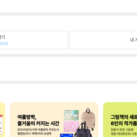
팔기
내 
500원