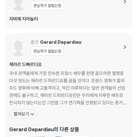
있으며, 상품의 불량이 아닙니다. 단, 재생에 이상이 있는 경우에는 불량으
관심작가 알림신청
로 인한 반품/교환이 가능합니다.
자비에 지아놀리
※ 교환/반품 안내
1) 불량으로 인한 교환/반품 요청 시에는 불량 확인을 위해 개봉 시의 동영
출연
Gerard Depardieu
상을 요청할 수 있으며, 동영상이 없는 경우 교환/반품이 제한될 수 있습니
다.
관심작가 알림신청
관련 사진과 동영상 및 재생 기기 모델명을 첨부하여 첨부하여 고객센터에
제라르 드빠르디유
문의 바랍니다.
2) 사양 오인지, 오 구매, 변심 사유로의 반품은 제품 개봉 전에만 운임비
국내 관객들에게 가장 친숙한 프랑스 배우를 한명 꼽으라면 열명중
부담 후 처리 가능합니다.
다섯 정도는 제라르 드파르디유를 꼽을 것이다. 프랑스 영화가 할리
3) 스틸북 한정판, 초회 한정판의 경우 제작 수량이 한정되어 있고, 택배
우드 영화에 비해 고품격이고, 약간 지루하다는 일반 관객들의 선입
이동 과정에서의 손상이 발생하면, 재 판매가 어려우므로 신중한 구매 선
견에도 불구하고, 제라르 드파르디유만은 우리에게 지루한 배우로
택을 부탁드립니다.
인식되지 않는다는건 그만큼 그가 연기력을 인정받고 있다는 증거일
4) 한정판 상품의 변심, 오구매로 인한 반품은 회송된 상품의 상태 확인 후
것이다. 제라르 드파르디유는 프랑스가 낳은 세계적인 배우로 프랑스
펼쳐보기
진행이 가능합니다. 택배 이동 중 파손이 발생하지 않도록 완충 포장을 부
에서 가장 사랑받는 연기자 중 한 사람이다. 젊은 시절에는 거리를 떠
탁드립니다.
도는 부랑자 생활을 하다 조그마한 유랑 극단에서 연기 생활을 시작
Gerard Depardieu
의 다른 상품
하였다. 74년 < Valseuses >에서 프랑스의 새로운