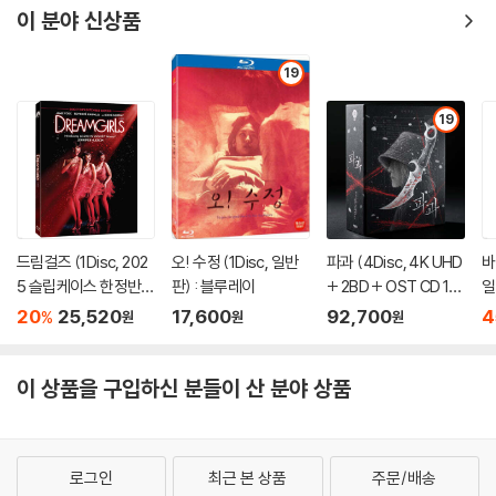
이 분야 신상품
19
19
드림걸즈 (1Disc, 202
오! 수정 (1Disc, 일반
파과 (4Disc, 4K UHD
바
5 슬립케이스 한정반 B
판) : 블루레이
+ 2BD + OST CD 15
일
D) : 블루레이
00장 한정 스틸북 한정
20
25,520
17,600
92,700
4
%
원
원
원
판) : 블루레이
이 상품을 구입하신 분들이 산 분야 상품
로그인
최근 본 상품
주문/배송