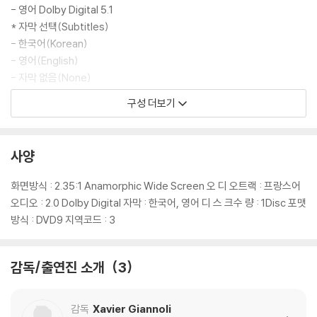
에 의한 교환/반품은 불가합니다.
- 영어 Dolby Digital 5.1
5) 아웃케이스/구성품/포장 상태 불량에 의한 교환/반품 신청시 불량 확
* 자막 선택(Subtitles)
인을 위해 개봉 시의 동영상을 요청할 수 있으며, 동영상이 없는 경우 교
- 한국어(Korean)
환/반품이 제한될 수 있습니다.
- 영어(English)
- 자막 없음(None)
※ 디스크 재생 불량
● 장면 선택 (CHAPTERS)
구성 더보기
1) 기기 문제로 인해 발생하는 재생 불량 현상에 대해서는 반품/교환이 불
● 예고편 (TRAILER) 1:30
가하니 최신 소프트웨어로 업데이트된 DVD/BD 전용 기기에서 재생하실
것을 권유해 드립니다.
※ 상기 서플먼트 내용은 제작사의 사정상 변경, 추가 또는 삭제될 수 있습
사양
2) 정전기와 먼지로 인해 재생이 원활하지 않은 경우가 있습니다. 디스크
니다.
를 마른 천으로 닦으시거나, DVD 클리너 등 전용 제품을 이용하면 대부분
화면방식 : 2.35:1 Anamorphic Wide Screen 오 디 오트랙 : 프랑스어
해결됩니다.
오디오 : 2.0 Dolby Digital 자막 : 한국어, 영어 디 스 크수 량 : 1Disc 포맷
3) 일부 PC 연결형 ODD의 경우 호환 상의 문제로 정상적인 디스크도 재
방식 : DVD9 지역코드 : 3
생이 불가능한 경우가 있습니다. 독립형 전용 플레이어 사용을 권장드리
며, ODD 사용으로 인한 재생 불량의 경우 교환 시에도 동일한 오류가 발
생할 수 있음을 알려드립니다.
감독/출연진 소개
3
※ 디스크 외관 불량
감독
Xavier Giannoli
디스크에 미세한 잔 흠집이 남아있거나 인쇄 면이 깨끗하지 않은 경우가