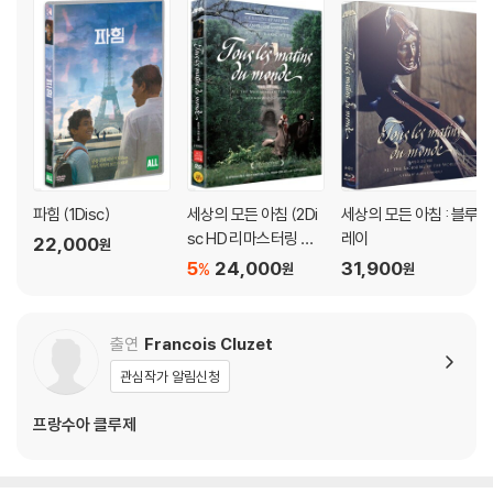
파힘 (1Disc)
세상의 모든 아침 (2Di
세상의 모든 아침 : 블루
sc HD 리마스터링 초
레이
22,000
원
회 500장 한정판)
5
24,000
31,900
%
원
원
출연
Francois Cluzet
관심작가 알림신청
프랑수아 클루제