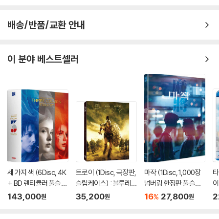
배송/반품/교환 안내
이 분야 베스트셀러
세 가지 색 (6Disc, 4K
트로이 (1Disc, 극장판,
마작 (1Disc, 1,000장
타
+ BD 렌티큘러 풀슬립
슬립케이스) : 블루레
넘버링 한정판 풀슬립)
이
트릴로지 박스 한정판)
이
: 블루레이
143,000
35,200
16
27,800
2
%
원
원
원
: 블루레이