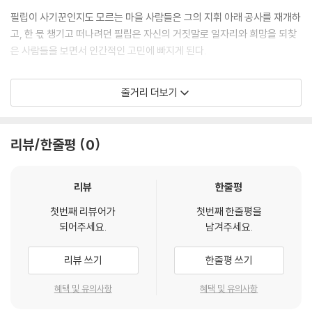
필립이 사기꾼인지도 모르는 마을 사람들은 그의 지휘 아래 공사를 재개하
고, 한 몫 챙기고 떠나려던 필립은 자신의 거짓말로 일자리와 희망을 되찾
은 사람들을 보면서 인간적인 고민에 빠지게 된다.
그리고 생애 처음으로 찾아온 진실된 사랑이자 자신을 끝까지 믿어주는 여
줄거리 더보기
시장 스테판. 이들과 함께라면 자신의 거짓 같은 삶도 변화될 수 있으리라
는 희망이 싹틀 무렵 그의 과거를 잘 알고 있는 옛 친구가 그를 찾아오게 되
는데…
리뷰/한줄평
0
리뷰
한줄평
첫번째 리뷰어가
첫번째 한줄평을
되어주세요.
남겨주세요.
리뷰 쓰기
한줄평 쓰기
혜택 및 유의사항
혜택 및 유의사항