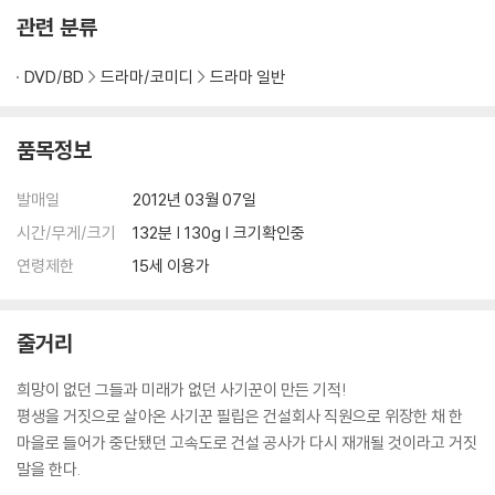
관련 분류
DVD/BD
드라마/코미디
드라마 일반
품목정보
발매일
2012년 03월 07일
시간/무게/크기
132분 | 130g | 크기확인중
연령제한
15세 이용가
줄거리
희망이 없던 그들과 미래가 없던 사기꾼이 만든 기적!
평생을 거짓으로 살아온 사기꾼 필립은 건설회사 직원으로 위장한 채 한
마을로 들어가 중단됐던 고속도로 건설 공사가 다시 재개될 것이라고 거짓
말을 한다.