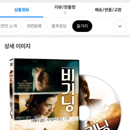
리뷰/한줄평
상품정보
배송/반품/교환
0
출연진 소개
관련분류
품목정보
줄거리
상세 이미지