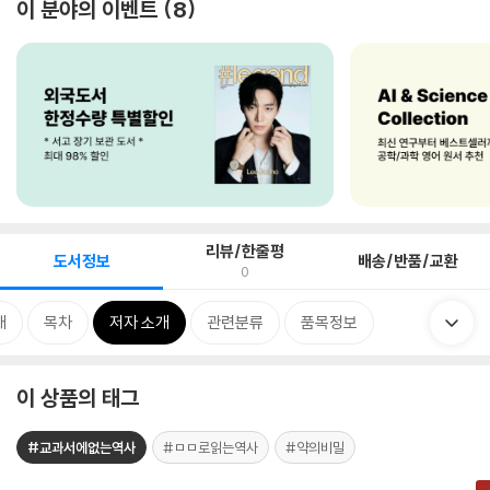
이 분야의 이벤트
8
리뷰/한줄평
도서정보
배송/반품/교환
0
개
목차
저자 소개
관련분류
품목정보
이 상품의 태그
#교과서에없는역사
#ㅁㅁ로읽는역사
#약의비밀