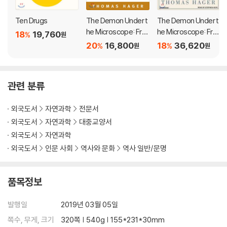
Ten Drugs
The Demon Under t
The Demon Under t
he Microscope: Fro
he Microscope: Fro
18
19,760
%
원
m Battlefield Hospit
m Battlefield Hospit
20
16,800
18
36,620
%
%
원
원
als to Nazi Labs, On
als to Nazi Labs, On
e Doctor's Heroic S
e Doctor's Heroic S
earch for the Worl
earch for the Worl
관련 분류
d's First Miracle Dru
d's First Miracle Dru
g
g
외국도서
자연과학
전문서
외국도서
자연과학
대중교양서
외국도서
자연과학
외국도서
인문 사회
역사와 문화
역사 일반/문명
품목정보
발행일
2019년 03월 05일
쪽수, 무게, 크기
320쪽 | 540g | 155*231*30mm