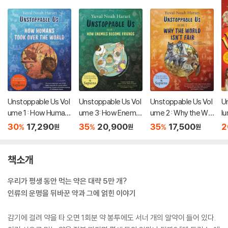
Unstoppable Us Vol
Unstoppable Us Vol
Unstoppable Us Vol
U
ume 1 : How Human
ume 3: How Enemie
ume 2 : Why the Wo
l
s Took Over the Wo
s Become Friends
rld Isn't Fair
rl
30
17,290
35
20,900
35
17,500
2
%
%
%
원
원
원
rld
책소개
우리가 평생 동안 먹는 약은 대략 5만 개?
인류의 운명을 뒤바꾼 약과 그에 얽힌 이야기
감기에 걸려 약을 타 오면 1회분 약 봉투에도 서너 개의 알약이 들어 있다.