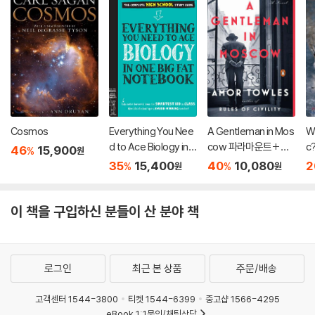
Cosmos
Everything You Nee
A Gentleman in Mos
W
d to Ace Biology in
cow 파라마운트+ 드
c
46
15,900
%
원
One Big Fat Notebo
라마 「모스크바의 신
35
15,400
40
10,080
2
%
%
원
원
ok
사」 원작 소설
이 책을 구입하신 분들이 산 분야 책
로그인
최근 본 상품
주문/배송
고객센터 1544-3800
티켓 1544-6399
중고샵 1566-4295
eBook 1:1문의/채팅상담