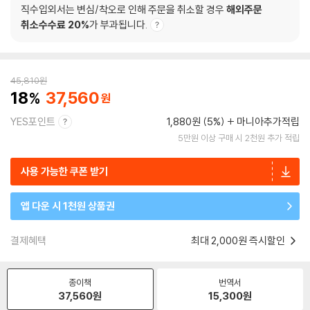
직수입외서는 변심/착오로 인해 주문을 취소할 경우
해외주문
취소수수료 20%
가 부과됩니다.
45,810
원
18
37,560
YES포인트
1,880원 (5%)
마니아추가적립
5만원 이상 구매 시 2천원 추가 적립
사용 가능한 쿠폰 받기
앱 다운 시 1천원 상품권
결제혜택
최대 2,000원 즉시할인
종이책
번역서
37,560
원
15,300
원