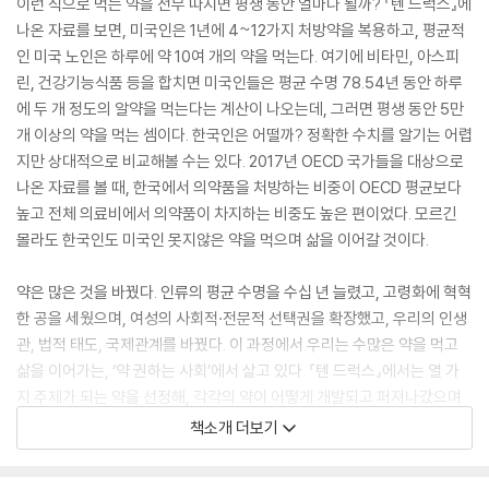
이런 식으로 먹는 약을 전부 따지면 평생 동안 얼마나 될까? 『텐 드럭스』에
나온 자료를 보면, 미국인은 1년에 4~12가지 처방약을 복용하고, 평균적
인 미국 노인은 하루에 약 10여 개의 약을 먹는다. 여기에 비타민, 아스피
린, 건강기능식품 등을 합치면 미국인들은 평균 수명 78.54년 동안 하루
에 두 개 정도의 알약을 먹는다는 계산이 나오는데, 그러면 평생 동안 5만
개 이상의 약을 먹는 셈이다. 한국인은 어떨까? 정확한 수치를 알기는 어렵
지만 상대적으로 비교해볼 수는 있다. 2017년 OECD 국가들을 대상으로
나온 자료를 볼 때, 한국에서 의약품을 처방하는 비중이 OECD 평균보다
높고 전체 의료비에서 의약품이 차지하는 비중도 높은 편이었다. 모르긴
몰라도 한국인도 미국인 못지않은 약을 먹으며 삶을 이어갈 것이다.
약은 많은 것을 바꿨다. 인류의 평균 수명을 수십 년 늘렸고, 고령화에 혁혁
한 공을 세웠으며, 여성의 사회적·전문적 선택권을 확장했고, 우리의 인생
관, 법적 태도, 국제관계를 바꿨다. 이 과정에서 우리는 수많은 약을 먹고
삶을 이어가는, ‘약 권하는 사회’에서 살고 있다. 『텐 드럭스』에서는 열 가
지 주제가 되는 약을 선정해, 각각의 약이 어떻게 개발되고 퍼져나갔으며
세상을 바꾸었는지 흥미진진하게 엮어낸다. 여기에는 레이디 메리 같은 숨
책소개 더보기
겨진 영웅들의 사연도 있고, 클로르프로마진처럼 잘 알려지지 않았지만 몸
과 정신의 관계를 다시 쓴 약의 이야기도 있다. 그리고 일반적으로는 회자