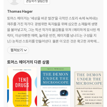
관심작가 알림신청
oduced smallpox inoculation to Britain, the infamous knockout
drops, the first antibiotic, which saved countless lives, the firs
Thomas Hager
t antipsychotic, which helped empty public mental hospitals,
토머스 헤이거는 ‘세상을 바꾼 발견’을 극적인 스토리 속에 녹여내는
Viagra, statins, and the new frontier of monoclonal antibodies.
재주를 가진 작가다. 광범위한 독자들을 위해 심오한 소재들에 생명
This is a deep, wide-ranging, and wildly entertaining book.
을 불어넣고자, 그는 픽션 작가의 물감통을 뒤져 (예리하게 묘사된 캐
릭터, 이상야릇한 매력, 놀라운 반전, 페이지를 넘나드는 구성을 지
닌) 논픽션 스토리를 만들어낸다. 물론 이 모든 것은 확고한 과학에
기반한다. 그의 저술은 국민적 관심을 얻어, 미국화학회가 최고의 과
펼쳐보기
학저술에 수여하는 메달(Grady-Stack Medal for Interpreting
Chemistry for the Public)과 미국국립과학·의학·공학 아카데미
토머스 헤이거
의 다른 상품
가 수여하는 커뮤니케