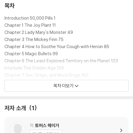
되지 않은 약의 어두운 그림자도 여럿 소개한다. 마약과 진통제와 관련한
목차
주제에 여러 장을 할애하는 것은 이 책이 지닌 입장을 잘 대변해준다. 약 덕
분에 인류의 평균 수명이 수십 년 늘어났지만, 약의 만든 어두운 면도 짚고
Introduction 50,000 Pills 1
넘어가겠다는 것이다. 그러면서 자연스레 약의 부작용이 커질 수밖에 없는
Chapter 1 The Joy Plant 11
이유인, 거대 제약 산업의 현실과 부조리함도 고발한다. 빨려 들듯 흥미롭
Chapter 2 Lady Mary's Monster 49
게 읽을 수 있지만 묵직한 메시지도 놓치지 않는 약 연대기. 『텐 드럭스』만
Chapter 3 The Mickey Finn 75
의 미덕이다.
Chapter 4 How to Soothe Your Cough with Heroin 85
Chapter 5 Magic Bullets 99
Behind every landmark drug is a story. It could be an oddball re
Chapter 6 The Least Explored Territory on the Planet 123
searcher's genius insight, a catalyzing moment in geopolitical
Interlude The Golden Age 159
history, a new breakthrough technology, or an unexpected bu
Chapter 7 Sex, Drags, and More Drugs 163
t welcome side effect discovered during clinical trials. Piece t
Chapter 8 The Enchanted Ring 187
목차 더보기
ogether these stories, as Thomas Hager does in this remarka
Chapter 9 Statins: A Personal Story 211
ble, century-spanning history, and you can trace the evolution
Chapter 10 A Perfection of Blood 241
of our culture and the practice of medicine.
Epilogue The Future of Drugs 259
저자 소개
1
Source Notes 271
?Beginning with opium, the "joy plant," which has been used fo
Bibliography 277
r 10,000 years, Hager tells a captivating story of medicine. His
Index 287
저
토머스 헤이거
subjects include the largely forgotten female pioneer who intr