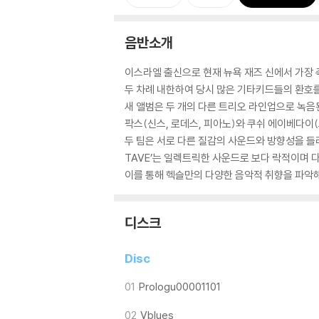
음반소개
이스라엘 출신으로 현재 뉴욕 재즈 신에서 가장
두 차례 내한하여 당시 많은 기타키드들의 환호를
새 앨범은 두 개의 다른 트리오 라인업으로 녹음된 
팍스(신스, 로데스, 피아노)와 쿠쉬 에이베다이
두 팀은 서로 다른 질감의 사운드와 방향성을 들려
TAVE’는 일렉트릭한 사운드로 보다 락적이며 
이를 통해 헥슬만의 다양한 음악적 취향을 파악해
디스크
Disc
01
Prologu00001101
02
Vblues