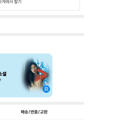
가게에서 팔기
배송/반품/교환