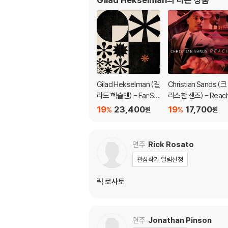
Gilad Hekselman (길
Christian Sands (크
라드 헥슬맨) - Far Sta
리스찬 샌즈) - Reac
r
19
23,400
19
17,700
%
%
원
원
연주
Rick Rosato
관심작가 알림신청
릭 로사토
연주
Jonathan Pinson