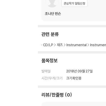
관심작가 알림신청
조나단 핀슨
관련 분류
CD/LP
재즈
Instrumental
Instrume
품목정보
발매일
2018년 09월 27일
시간/무게/크기
크기확인중
리뷰/한줄평
0