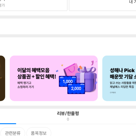
내 
불가
리뷰/한줄평
0
관련분류
품목정보