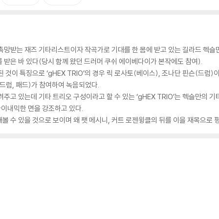
 촉망받는 재즈 기타리스트이자 작곡가로 기대를 한 몸에 받고 있는 길라드 헥슬
 받은 바 있다(당시 함께 왔던 드러머 쿠쉬 에이베다이가 본작에도 참여).
것이 특징으로 ‘gHEX TRIO’의 경우 릭 로사토(베이스), 조나단 핀슨(드럼)이
(드럼, 패드)가 참여하여 녹음되었다.
주고 있는데 기타 트리오 구성이라고 할 수 있는 ‘gHEX TRIO’는 헥슬만의 기
다이내믹한 면을 강조하고 있다.
볼 수 있을 것으로 보이며 왜 팻 메시니, 커트 로젠윙클의 뒤를 이을 재목으로 