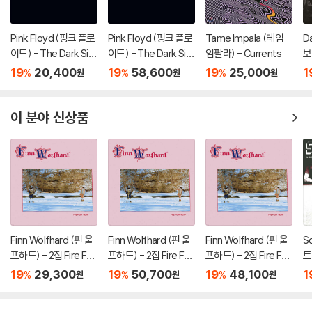
Pink Floyd (핑크 플로
Pink Floyd (핑크 플로
Tame Impala (테임
D
이드) - The Dark Sid
이드) - The Dark Sid
임팔라) - Currents
보
e Of The Moon
e Of The Moon [LP]
19
20,400
19
58,600
19
25,000
1
%
%
%
원
원
원
이 분야 신상품
Finn Wolfhard (핀 울
Finn Wolfhard (핀 울
Finn Wolfhard (핀 울
S
프하드) - 2집 Fire Fro
프하드) - 2집 Fire Fro
프하드) - 2집 Fire Fro
트
m The Hip
m The Hip [컬러 LP]
m The Hip [LP]
19
29,300
19
50,700
19
48,100
1
%
%
%
원
원
원