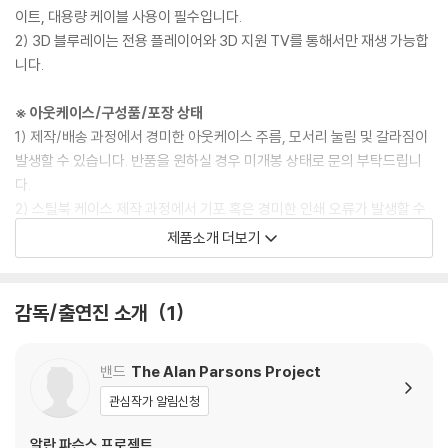
이트, 대용량 케이블 사용이 필수입니다.
2) 3D 블루레이는 전용 플레이어와 3D 지원 TV를 통해서만 재생 가능합
니다.
※ 아웃케이스/구성품/포장 상태
1) 제작/배송 과정에서 경미한 아웃케이스 주름, 모서리 눌림 및 갈라짐이
발생할 수 있습니다. 반품을 원하실 경우 미개봉 상태로 문의 부탁드립니
다.
2) 스틸북 케이스 제작 과정에서 기포 혹은 경미한 인쇄 오류가 발생할 수
있습니다.
제품소개 더보기
3) 렌티큘러 스틸북의 경우, 보호필름이 붙어 판매되기도 합니다. 보호필
름 손상에 의한 교환/반품은 불가합니다.
4) 본품 보호를 위해 노란색의 카톤 박스로 재포장한 경우, 카톤박스 손상
감독/출연진 소개
1
에 의한 교환/반품은 불가합니다.
5) 아웃케이스/구성품/포장 상태 불량에 의한 교환/반품 신청시 불량 확
밴드
The Alan Parsons Project
인을 위해 개봉 시의 동영상을 요청할 수 있으며, 동영상이 없는 경우 교
환/반품이 제한될 수 있습니다.
관심작가 알림신청
알란 파슨스 프로젝트