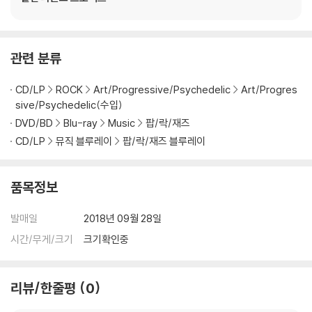
※ 디스크 재생 불량
1) 기기 문제로 인해 발생하는 재생 불량 현상에 대해서는 반품/교환이 불
가하니 최신 소프트웨어로 업데이트된 DVD/BD 전용 기기에서 재생하실
것을 권유해 드립니다.
관련 분류
2) 정전기와 먼지로 인해 재생이 원활하지 않은 경우가 있습니다. 디스크
를 마른 천으로 닦으시거나, DVD 클리너 등 전용 제품을 이용하면 대부분
CD/LP
ROCK
Art/Progressive/Psychedelic
Art/Progres
해결됩니다.
sive/Psychedelic(수입)
3) 일부 PC 연결형 ODD의 경우 호환 상의 문제로 정상적인 디스크도 재
DVD/BD
Blu-ray
Music
팝/락/재즈
생이 불가능한 경우가 있습니다. 독립형 전용 플레이어 사용을 권장드리
CD/LP
뮤직 블루레이
팝/락/재즈 블루레이
며, ODD 사용으로 인한 재생 불량의 경우 교환 시에도 동일한 오류가 발
생할 수 있음을 알려드립니다.
품목정보
※ 디스크 외관 불량
디스크에 미세한 잔 흠집이 남아있거나 인쇄 면이 깨끗하지 않은 경우가
발매일
2018년 09월 28일
있으며, 상품의 불량이 아닙니다. 단, 재생에 이상이 있는 경우에는 불량으
시간/무게/크기
크기확인중
로 인한 반품/교환이 가능합니다.
※ 교환/반품 안내
리뷰/한줄평
0
1) 불량으로 인한 교환/반품 요청 시에는 불량 확인을 위해 개봉 시의 동영