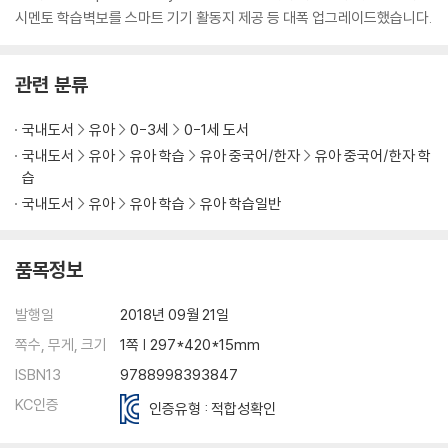
시멘토 학습벽보를 스마트 기기 활동지 제공 등 대폭 업그레이드했습니다.
관련 분류
국내도서
유아
0-3세
0-1세 도서
국내도서
유아
유아 학습
유아 중국어/한자
유아 중국어/한자 학
습
국내도서
유아
유아 학습
유아 학습일반
품목정보
발행일
2018년 09월 21일
쪽수, 무게, 크기
1쪽 | 297*420*15mm
ISBN13
9788998393847
KC인증
인증유형 : 적합성확인