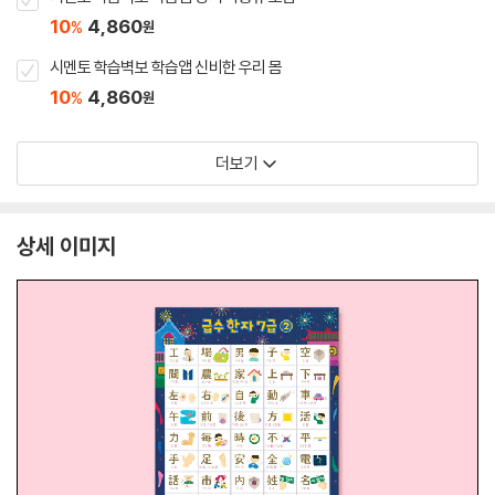
10
4,860
%
원
시멘토 학습벽보 학습앱 신비한 우리 몸
10
4,860
%
원
더보기
상세 이미지