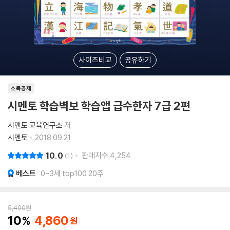
사이즈비교
공유하기
소득공제
시멘토 학습벽보 학습앱 급수한자 7급 2편
시멘토 교육연구소
저
시멘토
2018.09.21.
10.0
판매지수
4,254
1
베스트
0-3세 top100 20주
5,400
원
10
4,860