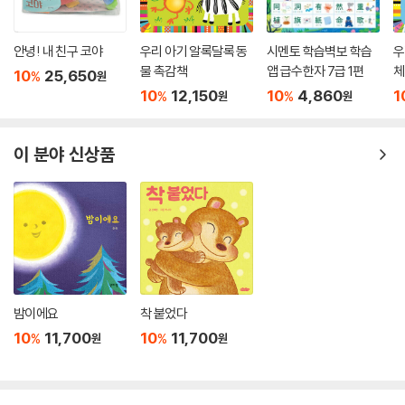
안녕! 내 친구 코야
우리 아기 알록달록 동
시멘토 학습벽보 학습
우
물 촉감책
앱 급수한자 7급 1편
체
10
25,650
%
원
10
12,150
10
4,860
1
%
%
원
원
이 분야 신상품
밤이에요
착 붙었다
10
11,700
10
11,700
%
%
원
원