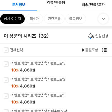
리뷰/한줄평
도서정보
배송/반품/교환
1
상세 이미지
책소개
관련분류
품목정보
이 상품의 시리즈
32
알림신청
전체선택
품절포함
시멘토 학습벽보 학습앱 육지동물도감 3
10
4,860
%
원
시멘토 학습벽보 학습앱 육지동물도감 2
10
4,860
%
원
시멘토 학습벽보 학습앱 육지동물도감 1
10
4,860
%
원
시멘토 학습벽보 학습앱 양서 파충류 도감