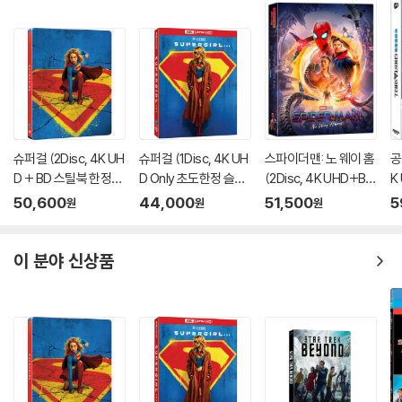
슈퍼걸 (2Disc, 4K UH
슈퍼걸 (1Disc, 4K UH
스파이더맨: 노 웨이 홈
공
D + BD 스틸북 한정
D Only 초도한정 슬립
(2Disc, 4K UHD+BD
K
판) (펀치) : 블루레이
케이스) : 블루레이
렌티큘러 풀슬립 B1 스
풀
50,600
44,000
51,500
5
원
원
원
틸북 넘버링 한정판) :
A
블루레이
이 분야 신상품