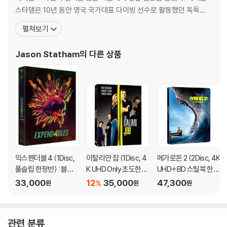
스타뎀은 10년 동안 영국 국가대표 다이빙 선수로 활동했던 독특한
이력을 갖고 있는 배우. 수년간 복싱, 킥복싱, 격투기, 스쿠버 다이빙
펼쳐보기
등으로 단련된 신체와 탁월한 운동감각으로 액션스타로서의 조건을
완벽하게 갖췄다. 그의 재능을 높이 산 뤽 베송 감독은 스타뎀을 위한
Jason Statham
의 다른 상품
각본을 쓰기로 했고, 코리 유엔 감독은
익스펜더블 4 (1Disc,
이탈리안 잡 (1Disc, 4
메가로돈 2 (2Disc, 4K
풀슬립 한정반) : 블루
K UHD Only 초도한정
UHD+BD 스틸북 한정
레이
슬립케이스) : 블루레
수량) : 블루레이
33,000
12
35,000
47,300
%
원
원
원
이
관련 분류