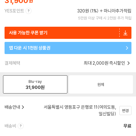
31,900
YES포인트
320원 (1%)
마니아추가적립
5만원 이상 구매 시 2천원 추가 적립
사용 가능한 쿠폰 받기
앱 다운 시 1천원 상품권
결제혜택
최대 2,000원 즉시할인
Blu-ray
원제
31,900
원
배송안내
서울특별시 영등포구 은행로 11(여의도동,
변경
일신빌딩)
배송비
무료