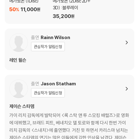
메가로돈 (1Disc)
메가로돈 (2Disc 2D+
4) 한정판 상품의 변심, 오구매로 인한 반품은 회송된 상품의 상태 확인 후
3D) : 블루레이
50
11,000
%
원
진행이 가능합니다. 택배 이동 중 파손이 발생하지 않도록 완충 포장을 부
35,200
원
탁드립니다.
출연
Rainn Wilson
관심작가 알림신청
레인 윌슨
출연
Jason Statham
관심작가 알림신청
제이슨 스타뎀
가이 리치 감독에게 발탁되어 <록 스탁 앤 투 스모킹 배럴즈>로 영화
에 데뷔했고, 브래드 피트, 베네치오 델 토로와 함께 다시 한번 가이
리치 감독의 <스내치>에 출연했다. 거친 듯 하면서 카리스마 넘치는
제이슨 스타뎀의 연기는 많은 이들에게 강한 인상을 남겼다. 제이슨