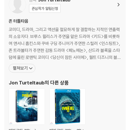
며, ODD 사용으로 인한 재생 불량의 경우 교환 시에도 동일한 오류가 발
관심작가 알림신청
생할 수 있음을 알려드립니다.
존 터틀타웁
※ 디스크 외관 불량
코미디, 드라마, 그리고 액션을 절묘하게 잘 결합하는 지적인 연출력
디스크에 미세한 잔 흠집이 남아있거나 인쇄 면이 깨끗하지 않은 경우가
의 소유자다. 브루스 윌리스가 주연을 맡은 드라마 <키드>를 비롯하
있으며, 상품의 불량이 아닙니다. 단, 재생에 이상이 있는 경우에는 불량으
여 앤서니 홉킨스와 쿠바 구딩 주니어가 주연한 스릴러 <인스팅트>,
로 인한 반품/교환이 가능합니다.
존 트라볼타가 주연한 감동 드라마 <페노메논>, 산드라 블록을 스타
덤에 올린 로맨틱 코미디 <당신이 잠든 사이에>, 월트 디즈니의 블록
※ 교환/반품 안내
버스터 코미디 <쿨 러닝> 등을 감독했다.[필모그래피]3 닌자 키드(1
1) 불량으로 인한 교환/반품 요청 시에는 불량 확인을 위해 개봉 시의 동영
펼쳐보기
992)|감독 쿨 러닝(1993)|감독 당신이 잠든 사이에 (1995)(199
상을 요청할 수 있으며, 동영상이 없는 경우 교환/반품이 제한될 수 있습니
5)|감독 페노메논(1996)|감독 인스팅트(1999)|감독 키드(2000)
다.
Jon Turteltaub
의 다른 상품
|감독 내셔널 트레져(2004
관련 사진과 동영상 및 재생 기기 모델명을 첨부하여 첨부하여 고객센터에
문의 바랍니다.
2) 사양 오인지, 오 구매, 변심 사유로의 반품은 제품 개봉 전에만 운임비
부담 후 처리 가능합니다.
3) 스틸북 한정판, 초회 한정판의 경우 제작 수량이 한정되어 있고, 택배
이동 과정에서의 손상이 발생하면, 재 판매가 어려우므로 신중한 구매 선
택을 부탁드립니다.