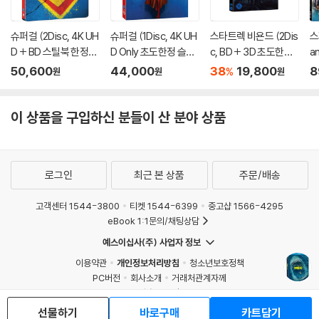
슈퍼걸 (2Disc, 4K UH
슈퍼걸 (1Disc, 4K UH
스타트렉 비욘드 (2Dis
스
D + BD 스틸북 한정
D Only 초도한정 슬립
c, BD + 3D 초도한정
a
판) (펀치) : 블루레이
케이스) : 블루레이
오링 케이스) : 블루레
스
50,600
44,000
38
19,800
8
%
원
원
원
이
레
이 상품을 구입하신 분들이 산 분야 상품
로그인
최근 본 상품
주문/배송
고객센터 1544-3800
티켓 1544-6399
중고샵 1566-4295
eBook 1:1문의/채팅상담
예스이십사(주) 사업자 정보
이용약관
개인정보처리방침
청소년보호정책
PC버전
회사소개
거래처관계자께
도서홍보
광고
선물하기
바로구매
카트담기
Copyright © YES24 Corp. All Rights Reserved.