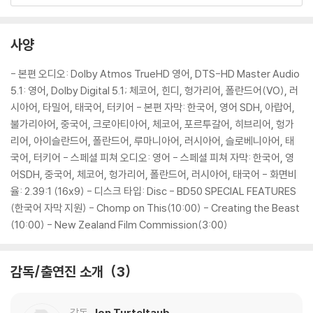
2) 스틸북 케이스 제작 과정에서 기포 혹은 경미한 인쇄 오류가 발생할 수
있습니다.
3) 렌티큘러 스틸북의 경우, 보호필름이 붙어 판매되기도 합니다. 보호필
사양
름 손상에 의한 교환/반품은 불가합니다.
4) 본품 보호를 위해 노란색의 카톤 박스로 재포장한 경우, 카톤박스 손상
- 본편 오디오: Dolby Atmos TrueHD 영어, DTS-HD Master Audio
에 의한 교환/반품은 불가합니다.
5.1: 영어, Dolby Digital 5.1; 체코어, 힌디, 헝가리어, 폴란드어(VO), 러
5) 아웃케이스/구성품/포장 상태 불량에 의한 교환/반품 신청시 불량 확
시아어, 타밀어, 태국어, 터키어 - 본편 자막: 한국어, 영어 SDH, 아랍어,
인을 위해 개봉 시의 동영상을 요청할 수 있으며, 동영상이 없는 경우 교
불가리아어, 중국어, 크로아티아어, 체코어, 포르투갈어, 히브리어, 헝가
환/반품이 제한될 수 있습니다.
리어, 아이슬란드어, 폴란드어, 루마니아어, 러시아어, 슬로베니아어, 태
국어, 터키어 - 스페셜 피쳐 오디오: 영어 - 스페셜 피쳐 자막: 한국어, 영
※ 디스크 재생 불량
어SDH, 중국어, 체코어, 헝가리어, 폴란드어, 러시아어, 태국어 - 화면비
1) 기기 문제로 인해 발생하는 재생 불량 현상에 대해서는 반품/교환이 불
율: 2.39:1 (16x9) - 디스크 타입: Disc - BD50 SPECIAL FEATURES
가하니 최신 소프트웨어로 업데이트된 DVD/BD 전용 기기에서 재생하실
(한국어 자막 지원) - Chomp on This(10:00) - Creating the Beast
것을 권유해 드립니다.
(10:00) - New Zealand Film Commission(3:00)
2) 정전기와 먼지로 인해 재생이 원활하지 않은 경우가 있습니다. 디스크
를 마른 천으로 닦으시거나, DVD 클리너 등 전용 제품을 이용하면 대부분
감독/출연진 소개
3
해결됩니다.
3) 일부 PC 연결형 ODD의 경우 호환 상의 문제로 정상적인 디스크도 재
생이 불가능한 경우가 있습니다. 독립형 전용 플레이어 사용을 권장드리
감독
Jon Turteltaub