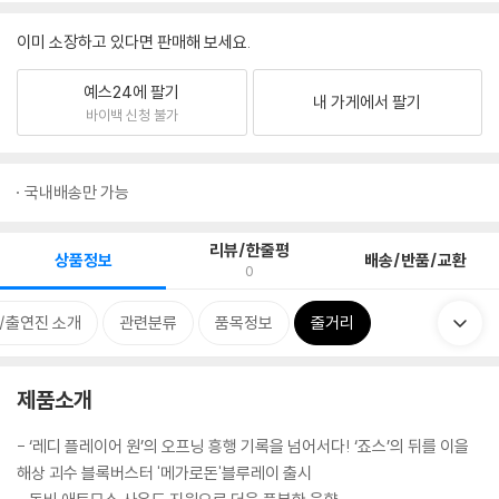
이미 소장하고 있다면 판매해 보세요.
예스24에 팔기
내 가게에서 팔기
바이백 신청 불가
국내배송만 가능
리뷰/한줄평
상품정보
배송/반품/교환
0
/출연진 소개
관련분류
품목정보
줄거리
제품소개
- ‘레디 플레이어 원’의 오프닝 흥행 기록을 넘어서다! ‘죠스’의 뒤를 이을
해상 괴수 블록버스터 '메가로돈'블루레이 출시