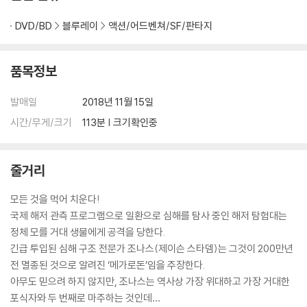
DVD/BD
블루레이
액션/어드벤쳐/SF/판타지
품목정보
발매일
2018년 11월 15일
시간/무게/크기
113분 | 크기확인중
줄거리
모든 것을 먹어 치운다!
국제 해저 관측 프로그램으로 일환으로 심해를 탐사 중인 해저 탐험대는
정체 모를 거대 생물에게 공격을 당한다.
긴급 투입된 심해 구조 전문가 조나스(제이슨 스타뎀)는 그것이 200만년
전 멸종된 것으로 알려진 ‘메가로돈’임을 주장한다.
아무도 믿으려 하지 않지만, 조나스는 역사상 가장 위대하고 가장 거대한
포식자와 두 번째로 마주하는 것인데…