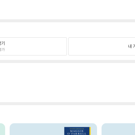
팔기
내 
불가