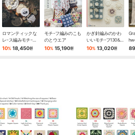
ロマンティックな
モチ-フ編みのこも
かぎ針編みのかわ
Gra
レ-ス編みモチ-フ&
のとウエア
いいモチ-フ130&
hwo
ミニドイリ-
小もの
tio
10
18,450
10
15,190
10
13,020
89
%
%
%
원
원
원
nny
s t
wit
wor
s