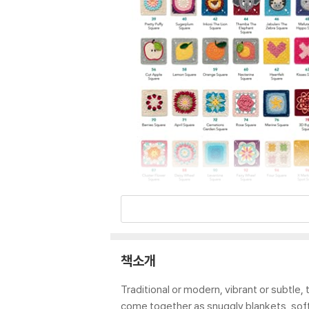
책소개
Traditional or modern, vibrant or subtle,
come together as snuggly blankets, sof