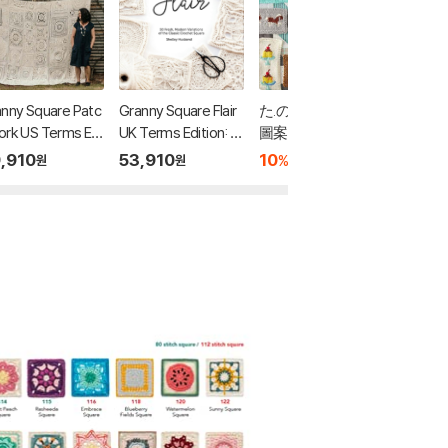
nny Square Patc
Granny Square Flair
た.の.し.い 編みこみ
余った
rk US Terms Edi
UK Terms Edition: 5
圖案と小物
くる?
n: 40 Crochet Gra
0 Fresh, Modern Vari
,910
53,910
10
17,360
10
1
%
%
원
원
원
 Square Pattern
ations of the Classic
o Mix and Match
Crochet Square
h Endless Patch
king Possibilitie