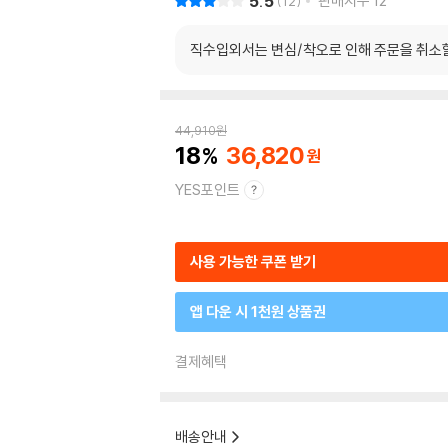
5.5
판매지수
12
12
직수입외서는 변심/착오로 인해 주문을 취소
44,910
원
18
36,820
YES포인트
사용 가능한 쿠폰 받기
앱 다운 시 1천원 상품권
결제혜택
배송안내