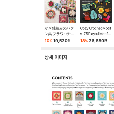
かぎ針編みのパタ-
Cozy Crochet Motif
ン集 フラワ-ガ-デ
s: 75 Playful Motifs
ン100
with a Modern Retro
10
19,530
18
36,880
%
%
원
원
Style
상세 이미지