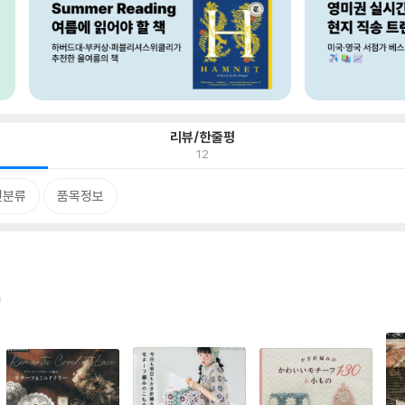
리뷰/한줄평
12
련분류
품목정보