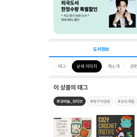
도서정보
태그
상세 이미지
책소개
관
이 상품의 태그
#코바늘_모티브
#방구석공방
#손뜨개질