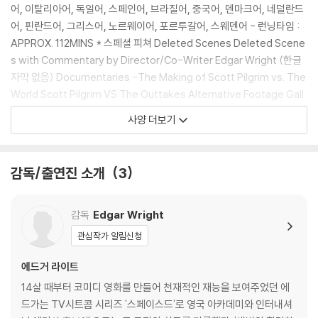
름 손상에 의한 교환/반품은 불가합니다.
어, 이탈리아어, 독일어, 스페인어, 브라질어, 중국어, 덴마크어, 네덜란드
4) 본품 보호를 위해 노란색의 카톤 박스로 재포장한 경우, 카톤박스 손상
어, 핀란드어, 그리스어, 노르웨이어, 포르투갈어, 스웨덴어 - 런닝타임 :
에 의한 교환/반품은 불가합니다.
APPROX. 112MINS * 스페셜 피쳐 Deleted Scenes Deleted Scene
5) 아웃케이스/구성품/포장 상태 불량에 의한 교환/반품 신청시 불량 확
s with Commentary by Director/Co-Writer Edgar Wright (한글
인을 위해 개봉 시의 동영상을 요청할 수 있으며, 동영상이 없는 경우 교
자막 없음) Documentaries -The Making of Scott Pilgrim vs. The
환/반품이 제한될 수 있습니다.
World Scott Pilgrim VS The Outtakes Alternative Footage Gall
eries Trivia Track (한글자막 없음) Feature Commentary With Dir
사양 더보기
※ 디스크 재생 불량
ector/ Co-Writer Edgar Wright & Co-Writer Michael Bacall and
1) 기기 문제로 인해 발생하는 재생 불량 현상에 대해서는 반품/교환이 불
Author Bryan Lee O'Malley (한글자막 없음) Technical Commenta
가하니 최신 소프트웨어로 업데이트된 DVD/BD 전용 기기에서 재생하실
ry with Director/Co-Writer Edgar Wright and Director of Photo
감독/출연진 소개
3
것을 권유해 드립니다.
graphy Bill Pope (한글자막 없음) Cast Commentary with Michael
2) 정전기와 먼지로 인해 재생이 원활하지 않은 경우가 있습니다. 디스크
Cera, Jason Schwartzman, Mary Elizabeth Winstead, Ellen Wo
를 마른 천으로 닦으시거나, DVD 클리너 등 전용 제품을 이용하면 대부분
ng & Brandon Routh (한글자막 없음) Cast Commentary with Ann
감독
Edgar Wright
해결됩니다.
a Kedrick, Aubrey Plaza, Kieran Culkin & Mark Webber (한글자막
관심작가 알림신청
3) 일부 PC 연결형 ODD의 경우 호환 상의 문제로 정상적인 디스크도 재
없음) Credit
생이 불가능한 경우가 있습니다. 독립형 전용 플레이어 사용을 권장드리
에드거 라이트
며, ODD 사용으로 인한 재생 불량의 경우 교환 시에도 동일한 오류가 발
14살 때부터 코미디 영화를 만들어 천재적인 재능을 보여주었던 에
생할 수 있음을 알려드립니다.
드가는 TV시트콤 시리즈 '스페이스드'로 영국 아카데미와 인터내셔