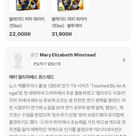
탁드립니다.
블레이드 퍼피 워리어
블레이드 퍼피 워리어
(1Disc)
(1Disc) : 블루레이
22,000
31,900
원
원
출연
Mary Elizabeth Winstead
관심작가 알림신청
메리 엘리자베스 윈스테드
노스 캐롤라이나 출생. CBS의 인기 TV 시리즈 ‘Touched By An A
ngel’로 첫 데뷔하여 드라마에서 주로 활동하였고 ‘헐리우드 리포터’
지의 차세대 배우상 후보에 오르는 등 탄탄한 연기 경력을 쌓았다. 어
린 시절부터 연기에 소질을 보여 연기 공부와 함께 발레, 탭댄스, 재
즈댄스 수업을 받았으며 ‘호두까기 인형’ 등의 브로드웨이 뮤지컬에
출연하기도 했다. ‘스카이 하이’에서 초능력을 가진 여고생 역으로 첫
주연을 맡아 매력적인 악역으로 인기를 끌었으며 ‘데스티네이션3’