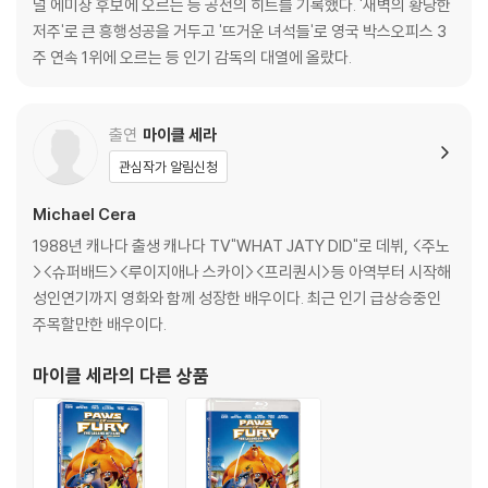
널 에미상 후보에 오르는 등 공전의 히트를 기록했다. '새벽의 황당한
※ 디스크 외관 불량
저주'로 큰 흥행성공을 거두고 '뜨거운 녀석들'로 영국 박스오피스 3
디스크에 미세한 잔 흠집이 남아있거나 인쇄 면이 깨끗하지 않은 경우가
주 연속 1위에 오르는 등 인기 감독의 대열에 올랐다.
있으며, 상품의 불량이 아닙니다. 단, 재생에 이상이 있는 경우에는 불량으
로 인한 반품/교환이 가능합니다.
출연
마이클 세라
※ 교환/반품 안내
관심작가 알림신청
1) 불량으로 인한 교환/반품 요청 시에는 불량 확인을 위해 개봉 시의 동영
상을 요청할 수 있으며, 동영상이 없는 경우 교환/반품이 제한될 수 있습니
Michael Cera
다.
1988년 캐나다 출생 캐나다 TV"WHAT JATY DID"로 데뷔, <주노
관련 사진과 동영상 및 재생 기기 모델명을 첨부하여 첨부하여 고객센터에
><슈퍼배드><루이지애나 스카이><프리퀀시>등 아역부터 시작해
문의 바랍니다.
성인연기까지 영화와 함께 성장한 배우이다. 최근 인기 급상승중인
2) 사양 오인지, 오 구매, 변심 사유로의 반품은 제품 개봉 전에만 운임비
주목할만한 배우이다.
부담 후 처리 가능합니다.
3) 스틸북 한정판, 초회 한정판의 경우 제작 수량이 한정되어 있고, 택배
마이클 세라
의 다른 상품
이동 과정에서의 손상이 발생하면, 재 판매가 어려우므로 신중한 구매 선
택을 부탁드립니다.
4) 한정판 상품의 변심, 오구매로 인한 반품은 회송된 상품의 상태 확인 후
진행이 가능합니다. 택배 이동 중 파손이 발생하지 않도록 완충 포장을 부