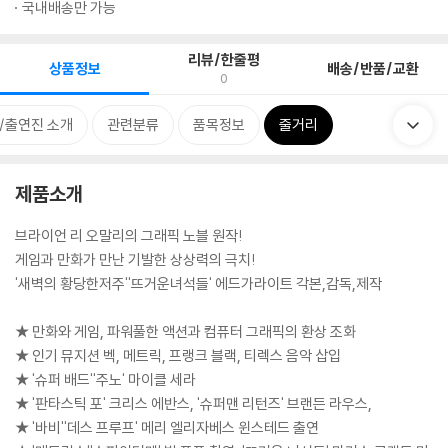
국내배송만 가능
리뷰/한줄평
상품정보
배송/반품/교환
0
/출연진 소개
관련분류
품목정보
줄거리
제품소개
브라이언 리 오말리의 그래픽 노블 원작!
게임과 만화가 만난 기발한 상상력의 극치!
'새벽의 황당한저주''뜨거운녀석들' 에드가라이트 각본,감독,제작
★ 만화와 게임, 파워풀한 액션과 컴퓨터 그래픽의 환상 조화
★ 인기 뮤지션 벡, 메트릭, 프랭크 블랙, 티렉스 음악 삽입
★ '슈퍼 배드''주노' 마이클 세라
★ '판타스틱 포' 크리스 에반스, '슈퍼맨 리턴즈' 브랜든 라우스,
★ '바비''데스 프루프' 메리 엘리자베스 윈스테드 출연