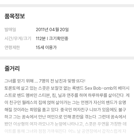
품목정보
발매일
2011년 04월 20일
시간/무게/크기
112분 | 크기확인중
연령제한
15세 이용가
줄거리
그녀를 얻기 위해 … 7명의 전 남친과 맞짱 뜨다!
토론토에 살고 있는 스콧은 보잘것 없는 록밴드 Sex Bob-omb의 베이시
스트로 밴드 멤버인 스티븐, 킴, 닐과 연주를 하며 하루하루를 살아간다. 게
이 친구인 월레스의 집에 얹혀 살아가는 그는 언젠가 자신의 밴드가 유명
해질 것이라는 희망을 품고 있다. 중국인 여자친구 니브가 있음에도 불구
하고 그는 꿈속에서 만난 여인으로 인해 혼란을 겪는다. 그런데 꿈속에서
봤던 이상형의 여자 라모나가 눈앞에 나타나고, 스콧은 우연을 가장한 데
이트를 통해 그녀와 점점 가까워진다. 어느 날 공연장에서 갑작스럽게 자