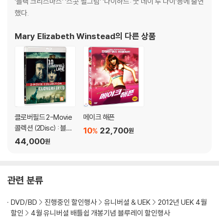
‘블랙 크리스마스’ ‘스콧 필그림’ ‘다이하드: 굿 데이 투 다이’등에 출연
했다.
Mary Elizabeth Winstead
의 다른 상품
클로버필드 2-Movie
메이크 해픈
콜렉션 (2Disc) : 블루
10
22,700
%
원
레이
44,000
원
관련 분류
DVD/BD
진행중인 할인행사
유니버셜 & UEK
2012년 UEK 4월
할인
4월 유니버셜 배틀쉽 개봉기념 블루레이 할인행사