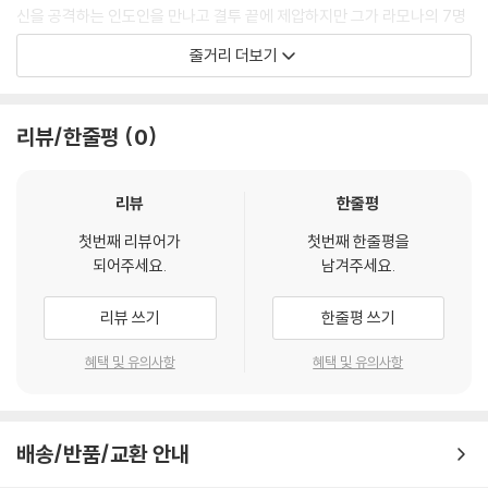
신을 공격하는 인도인을 만나고 결투 끝에 제압하지만 그가 라모나의 7명
의 전 남자친구 중 하나였다는 사실을 알게 된다. 또한 그들과의 결투에서
줄거리 더보기
이겨야만 라모나를 계속 만날 수 있다는 것. 그들은 스콧을 죽이려고 덤벼
들고 스콧은 사랑을 얻기 위해, 그리고 살기 위해 그들과 대결을 펼쳐야하
는데….
리뷰/한줄평
0
브라이언 리 오말리가 그린 그래픽 노블 '스콧 필그림 (Scott Pilgrim)'시
리즈를 원작으로 한 코미디. 2004년에 출간을 시작한 만화는 큰 성공을
리뷰
한줄평
거두며 이어 게임으로 발매되고, 다시 영화로도 제작되었다. 만화를 원작
첫번째 리뷰어가
첫번째 한줄평을
으로 한 기발한 스토리는 물론, 영화의 중간중간 게임을 연상시키는 장면
되어주세요.
남겨주세요.
들이 포착된다. 아케이드 게임을 기본으로 강적이 나타나고 이를 물리치면
더욱 강한 상대가 기다리고 있는 토너먼트식의 결투, 승리할 때마다 올라
리뷰 쓰기
한줄평 쓰기
가는 능력치 표시는 한 편의 게임을 보는 듯한 착각을 불러일으키며 극중
원화가 삽입되는 등 만화적 상상력의 극치를 보여준다. 평범한 듯 보이는
혜택 및 유의사항
혜택 및 유의사항
주인공을 비롯한 주변 인물들은 가공한 능력의 소유자들로, 개성 넘치는
캐릭터들의 파워풀한 액션은 컴퓨터 그래픽 효과와 어우러져 눈을 즐겁게
한다.
배송/반품/교환 안내
밴드 멤버로 등장하는 스콧의 활약이 주 스토리인 만큼 상당부분 음악도