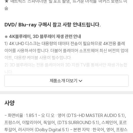
★ '매트릭스''스파이더맨' 빌 포프 촬영, '뜨거운 녀석들' 마커스 로랜드 미
술
DVD/ Blu-ray 구매시 참고 사항 안내드립니다.
※ 4K블루레이, 3D 블루레이 재생 관련 안내
1) 4K UHD 디스크는 대용량의 데이터 전송이 필요하므로 4K전용 플레
이어를 사용하셔야 합니다. 더불어 플레이어 소프트웨어 최신 버전의 업데
이트, 대용량 케이블 사용이 필수입니다.
2) 3D 블루레이는 전용 플레이어와 3D 지원 TV를 통해서만 재생 가능합
니다.
제품소개 더보기
※ 아웃케이스/구성품/포장 상태
1) 제작/배송 과정에서 경미한 아웃케이스 주름, 모서리 눌림 및 갈라짐이
발생할 수 있습니다. 반품을 원하실 경우 미개봉 상태로 문의 부탁드립니
사양
다.
2) 스틸북 케이스 제작 과정에서 기포 혹은 경미한 인쇄 오류가 발생할 수
- 화면비율 : 1.85:1 - 오 디 오 : 영어 (DTS-HD MASTER AUDIO 5.1),
있습니다.
프랑스어, 이탈리아어, 독일어, (DTS SURROUND 5.1), 스페인어, 포르
3) 렌티큘러 스틸북의 경우, 보호필름이 붙어 판매되기도 합니다. 보호필
투갈어, 러시아어 (Dolby Digital 5.1) - 본편 자막 : 한국어, 영어, 프랑스