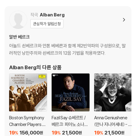
작곡
Alban Berg
관심작가 알림신청
알반 베르크
아놀드 쇤베르크와 안톤 베베른과 함께 제2빈악파의 구성원으로, 말
러적인 낭만주의와 쇤베르크의 12음 기법을 적용하였다.
Alban Berg
의 다른 상품
Boston Symphony
Fazil Say 슈베르트 /
Anna Geniushene
Chamber Players 보
베르크: 피아노 소나타
(안나 지니어셰네) - O
스턴 심포니 체임버 플
(Schubert / Berg: Pi
pus 1
19
156,000
19
21,500
19
21,500
%
%
%
원
원
원