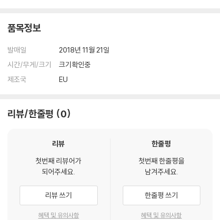
품목정보
발매일
2018년 11월 21일
시간/무게/크기
크기확인중
제조국
EU
리뷰/한줄평
0
리뷰
한줄평
첫번째 리뷰어가
첫번째 한줄평을
되어주세요.
남겨주세요.
리뷰 쓰기
한줄평 쓰기
혜택 및 유의사항
혜택 및 유의사항