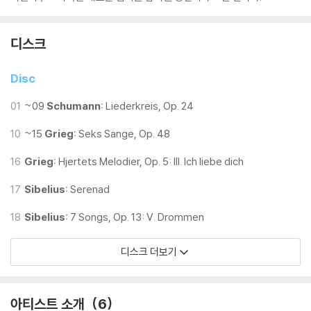
디스크
Disc
01
~09
Schumann:
Liederkreis, Op. 24
10
~15
Grieg:
Seks Sange, Op. 48
16
Grieg:
Hjertets Melodier, Op. 5: III. Ich liebe dich
17
Sibelius:
Serenad
18
Sibelius:
7 Songs, Op. 13: V. Drommen
디스크 더보기
아티스트 소개
6