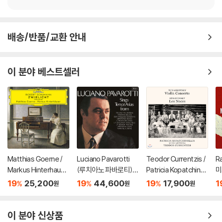
배송/반품/교환 안내
이 분야 베스트셀러
Matthias Goerne /
Luciano Pavarotti
Teodor Currentzis /
R
Markus Hinterhause
(루치아노 파바로티) -
Patricia Kopatchinsk
미
r 슈만: 황혼 (가곡집)
이탈리아 오페라 리마
aja 차이코프스키: 바이
ss
19
25,200
19
44,600
19
17,900
1
%
%
%
원
원
원
(Schumann: Zwielic
스터 (Tenor Arias Fr
올린 협주곡 / 스트라빈
3
ht)
om Italian Opera) [L
스키: 결혼 - 테오도르
P]
쿠렌치스
이 분야 신상품