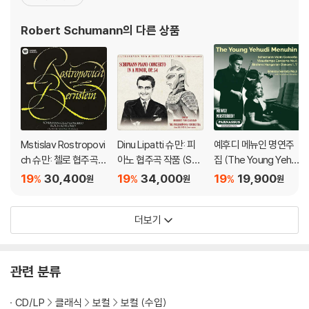
악에 대한 마음을 버리지 못하고 피아노 공부를 이어가던 중 유명 피
아노 교수 프리드리히 비크를 만나 그의 문하에서 가르침을 받는다.
Robert Schumann
의 다른 상품
그렇게 슈만은 열정적으로 음악에 빠져들었으나 혹독한
Mstislav Rostropovi
Dinu Lipatti 슈만: 피
예후디 메뉴인 명연주
ch 슈만: 첼로 협주곡 /
아노 협주곡 작품 (Sch
집 (The Young Yehu
블로흐: 슐로모 (Schu
umann: Piano conce
di Menuhin)
19
30,400
19
34,000
19
19,900
%
%
%
원
원
원
mann: Cello Concert
rto) [UHQCD]
o / Bloch: Schelom
더보기
o) [HQCD]
관련 분류
CD/LP
클래식
보컬
보컬 (수입)