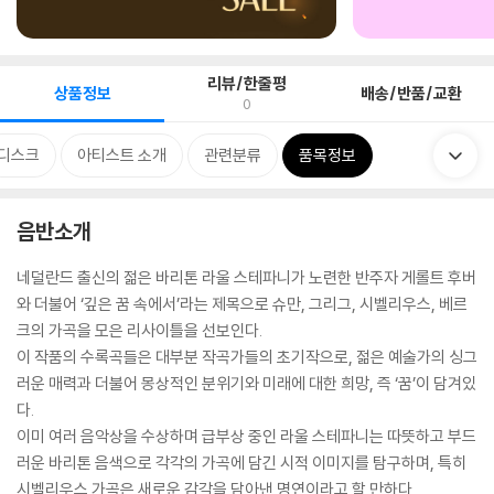
리뷰/한줄평
상품정보
배송/반품/교환
0
디스크
아티스트 소개
관련분류
품목정보
음반소개
네덜란드 출신의 젊은 바리톤 라울 스테파니가 노련한 반주자 게롤트 후버
와 더불어 ‘깊은 꿈 속에서’라는 제목으로 슈만, 그리그, 시벨리우스, 베르
크의 가곡을 모은 리사이틀을 선보인다.
이 작품의 수록곡들은 대부분 작곡가들의 초기작으로, 젊은 예술가의 싱그
러운 매력과 더불어 몽상적인 분위기와 미래에 대한 희망, 즉 ‘꿈’이 담겨있
다.
이미 여러 음악상을 수상하며 급부상 중인 라울 스테파니는 따뜻하고 부드
러운 바리톤 음색으로 각각의 가곡에 담긴 시적 이미지를 탐구하며, 특히
시벨리우스 가곡은 새로운 감각을 담아낸 명연이라고 할 만하다.