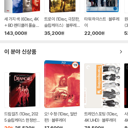
도인 베토벤의 조카 칼(Karl van Beethoven: 마코 호프쉬네이더 분)을
방문하려한다. 그러나 칼은 그를 만나려고도 하지 않는다.
쉰들러는 줄리아가 떠난 후에 베토벤이 그 해 여름을 유쾌하게 동생 요한
세 가지 색 (6Disc, 4K
트로이 (1Disc, 극장판,
타워 하이스트 : 블루레
원
+ BD 렌티큘러 풀슬립
슬립케이스) : 블루레
이
(
과 카스퍼(Casper Anton Carl van Beethoven: 크리스토퍼 펄포드
트릴로지 박스 한정판)
이
D
분)와 함께 바덴에서 보낸 것을 알게 된다. 그는 가구 제조자의 딸 조안나
143,000
35,200
22,000
5
원
원
원
: 블루레이
한
(Johanna Reiss: 요한나 테르 스티게 분)를 그가 가장 좋아하는 형 카스
퍼와 결혼하도록 돕기까지 했다. 조안나는 베토벤의 평상시 냉랭한 태도를
이 분야 신상품
진심으로 이해하고 결국 그를 웃기기까지 한다. 그러나, 그녀가 임신해 그
의 형 카스퍼와 결혼하자, 베토벤은 격분하여 그녀를 카스퍼를 꼬신 매춘
19
부라 욕한다. 그 형제들은 평생 화해하지 않았다. 쉰들러는 베토벤과 그의
형 카스퍼가 죽은 후 그의 아내 조안나와의 사이에서 태어난 조카 칼에 대
해서 잘 알고 있다. 쉰들러는 자신도 한때 역시 훌륭한 음악가가 되고 싶어
했다. 그러나 위대한 베토벤을 만난 후 그의 음악적 재능에 한계를 느끼고
자신은 베토벤의 친구이자 보조자로 베토벤의 여생을 위해 살기로 한 것이
다. 베토벤은 자신의 장애에도 불구하고 그의 조카 칼은 조안나에게서 데
려와 자신과 같은 피아니스트로 만들려고 한다. 그러나 칼은 베토벤의 혹
드림걸즈 (1Disc, 202
오! 수정 (1Disc, 일반
트레인스포팅 (1Disc,
사
독한 훈련을 견디다 못해 자살을 시도한다. 베토벤은 칼의 어머니 조안나
5 슬립케이스 한정반 B
판) : 블루레이
4K UHD) : 블루레이
4
와 영원히 화해할 수 없는 사이가 되어버린다.
D) : 블루레이
20
25,520
17,600
78,500
8
원
원
원