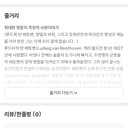
줄거리
위대한 영웅의 격정적 사랑이야기.
{루드윅 반 베토벤, 헨델과 바하, 그리고 모짜르트와 하이든의 명성과 재능
을 이어 받은 그는 이제 우리 곁에 없습니다....}
루드비히 반 베토벤(Ludwig van Beethoven: 게리 올드만 분)은 1827
년에 사망했다. 비엔나 전체는 슬픔의 도가니에 빠지고, 수천명의 군중들
이 베토벤의 장례 행렬을 지켜보기 위해서 몰려들었다. 그의 생이 끝나는
순간이었고 전설이 시작되는 순간이었다. 베토벤의 오랜 친구인 안톤 쉰들
러(Anton Felix Schindler: 제로엔 크래브 분)는 의문점을 풀기 위한 조
사를 시작한다. 그 이유는, 베토벤의 말년에 그를 돌보았던 막내 동생 요한
(Nikolaus Johann van Beethoven: 제라드 호란 분)에게 모든 베토벤
줄거리 더보기
의 유산이 상속될 것으로 기대되었으나 베토벤의 유언장은 모든 것을 '영
원한 연인' 앞으로 남긴다고 했다. 그녀가 누구인지는 아무도 몰랐다. 쉰들
러는 친구의 마지막 소원을 들어주기 위해서, 그녀를 찾아 나선다. 그가 가
리뷰/한줄평
0
진 유일한 실마리는 이름모를 여인에게 베토벤이 보낸 편지가 전부였다.
그는 상황을 알아보기 위해 몇년 전에 베토벤이 이 숙녀를 만나자고 했었