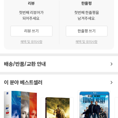
던 칼스버드 호텔로 간다. 호텔 주인 여자는 그녀를 기억했다. 그녀는 두꺼
리뷰
한줄평
운 망토와 베일을 쓰고 있었고, 이틀동안 방에서 머물렀으며, 베토벤이 도
첫번째 리뷰어가
첫번째 한줄평을
착하기 전에 떠났다고 했다. 베토벤은 도착하자 그녀가 떠나버렸음을 알
되어주세요.
남겨주세요.
고, 너무나 화가 나서 방을 거의 부숴버렸다고 했다. 그 여인의 정체에 대한
유일한 실마리는 호텔 숙박부에 기재되어있던 서명으로 풀리기 시작한다.
리뷰 쓰기
한줄평 쓰기
쉰들러는 비엔나 근처에 사는 여전히 아름답고 쾌활한 '줄리아 겔렌버그'
백작의 집을 향해 떠난다. 그녀는 자신이 20년전에 베토벤의 제자이자 연
혜택 및 유의사항
혜택 및 유의사항
인이었음을 인정한다. 그녀가 비엔나에 처음 도착했을 때, 열일곱살의 당
당한 이 이탈리아 백작의 딸은 단 한가지, 마을 전체가 천재 피아니스트이
자 작곡가라 칭송하는 베토벤을 만나기를 소망했다. 처음에 그녀는 그의
배송/반품/교환 안내
무례한 태도에 너무나 놀란다. 그러나 곧 줄리아(Giulietta Guicciardi:
발레리아 골리노 분)는 천부적인 열정에 압도당하여, 겔렌버그 백작을 포
함한 다른 모든 남자들의 청혼을 거절한다. 그러나 그녀의 아버지는 대중
이 분야 베스트셀러
적으로 잘 어울리지 못하는 이 천재 피아니스트를 탐탁치 않게 여긴다. 줄
리아는 베토벤의 천재성을 증명하기 위해 그의 아버지를 옆방에 숨겨놓은
상태에서 그에게 연주를 하도록 한다. 베토벤이 남앞에 나서기를 싫어하는
이유는 곧 밝혀진다. 그는 자신이 연주하는 소리를 들을 수 없던 귀머거리
였던 것이다. 그녀가 자신을 속인 것에 격노하여 베토벤은 그녀와의 결혼
약속을 깨버리고, 줄리아를 다시는 만나지 않는다. 쉰들러는 사관학교 생