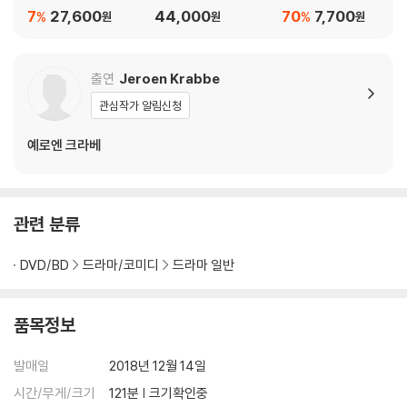
루레이
레이
7
27,600
44,000
70
7,700
%
%
원
원
원
출연
Jeroen Krabbe
관심작가 알림신청
예로엔 크라베
관련 분류
DVD/BD
드라마/코미디
드라마 일반
품목정보
발매일
2018년 12월 14일
시간/무게/크기
121분 | 크기확인중