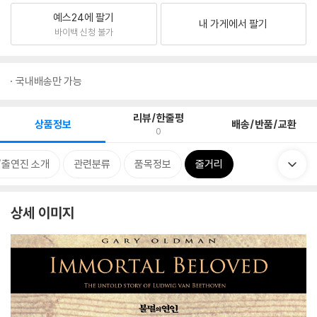
예스24에 팔기
내 가게에서 팔기
바이백 신청 불가
국내배송만 가능
리뷰/한줄평
상품정보
배송/반품/교환
0
/출연진 소개
관련분류
품목정보
줄거리
상세 이미지