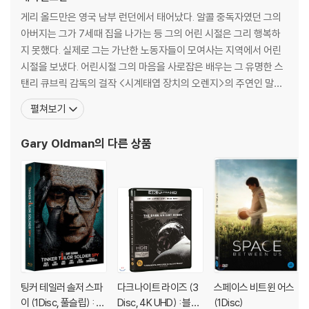
게리 올드만은 영국 남부 런던에서 태어났다. 알콜 중독자였던 그의
아버지는 그가 7세때 집을 나가는 등 그의 어린 시절은 그리 행복하
지 못했다. 실제로 그는 가난한 노동자들이 모여사는 지역에서 어린
시절을 보냈다. 어린시절 그의 마음을 사로잡은 배우는 그 유명한 스
탠리 큐브릭 감독의 걸작 <시계태엽 장치의 오렌지>의 주연인 말콤
맥도웰이었다. 맥도웰의 폭력적이고 반항적인 배역들은 그에게 많은
펼쳐보기
영향을 미쳤다. 그가 지금 헐리우드 영화의 악역 전문 배우가 된 것도
우연은 아닌 것 같다. 그는 로즈 브루포드 예술학교를 졸업하고 난뒤,
Gary Oldman
의 다른 상품
영국의 Greenwich Young People
팅커 테일러 솔저 스파
다크나이트 라이즈 (3
스페이스 비트윈 어스
이 (1Disc, 풀슬립) : 블
Disc, 4K UHD) : 블루
(1Disc)