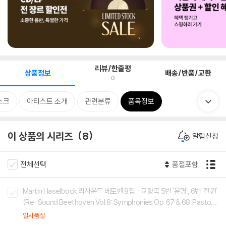
리뷰/한줄평
상품정보
배송/반품/교환
0
스크
아티스트 소개
관련분류
품목정보
이 상품의 시리즈
8
알림신청
전체선택
품절포함
Martin Haselbock 리사운드 베토벤 8집 - 교향곡 5번 '운명', 6번 '전원'
(Re-Sound Beethoven Vol.8: Symphonies Op. 67 & 68 'Pastora
l')
일시품절