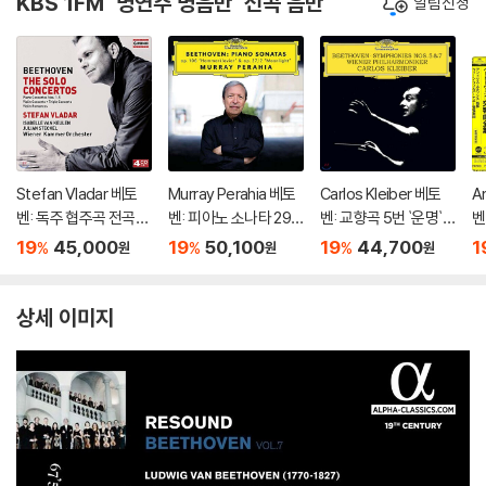
KBS 1FM '명연주 명음반` 선곡 음반
알림신청
Stefan Vladar 베토
Murray Perahia 베토
Carlos Kleiber 베토
A
벤: 독주 협주곡 전곡집
벤: 피아노 소나타 29
벤: 교향곡 5번 `운명`,
벤
(Beethoven:The So
번 '함머클라비어', 14
7번 - 카를로스 클라이
드
19
45,000
19
50,100
19
44,700
1
%
%
%
원
원
원
lo Concertos) 슈테판
번 '월광' (Beethove
버 (Beethoven: Sym
o
블라다르, 빈 캄머오케
n: Piano Sonatas Op.
phonies Op.67, Op.9
m
스트라
106 'Hammerklavier'
2)
상세 이미지
& Op. 27/2 'Moonligh
t')