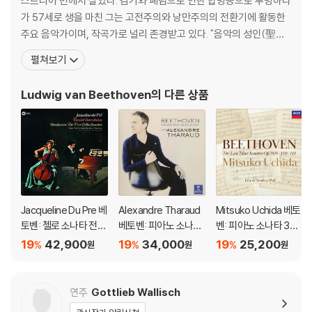
스트리아 빈에서 살았다. 감기와 폐렴으로 인한 합병증으로 투병하다
가 57세로 생을 마친 그는 고전주의와 낭만주의의 전환기에 활동한
주요 음악가이며, 작곡가로 널리 존경받고 있다. "음악의 성인(聖
人)" 또는 "악성"(樂聖)이라는 별칭으로 불리기도 한다. 가장 잘 알
펼쳐보기
려진 작품으로는 《교향곡 5번》, 《교향곡 6번》, 《교향곡 9번》, 《비창
소나타》, 《월광 소나타》,등이 있다. 베토벤의 조부는 21세의 나이에
Ludwig van Beethoven
의 다른 상품
브라반트 오스트
Jacqueline Du Pre 베
Alexandre Tharaud
Mitsuko Uchida 베토
토벤: 첼로 소나타 전집
베토벤: 피아노 소나타
벤: 피아노 소나타 30-
(Beethoven: Cello S
30, 31, 32번 (Beetho
32번 (Beethoven: Pi
19
42,900
19
34,000
19
25,200
%
%
%
원
원
원
onata Complete Wo
ven: Piano Sonatas
ano Sonatas Opp 10
rks) [HQCD]
Opp. 109, 110, 111) [U
9 110 & 111)
HQCD]
연주
Gottlieb Wallisch