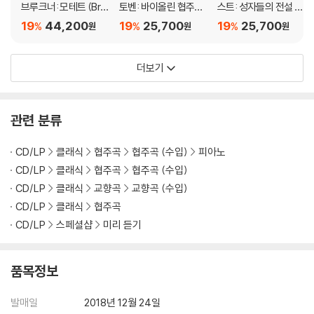
브루크너: 모테트 (Bru
토벤: 바이올린 협주곡,
스트: 성자들의 전설 2
ckner: Motetten) [L
안단테 칸타빌레 (Bee
집 (Liszt: Legends O
19
44,200
19
25,700
19
25,700
%
%
%
원
원
원
P]
thoven: Violin Conc
f The Saints, Vol. 2)
erto Op.61, Andante
더보기
Cantabile)
관련 분류
CD/LP
클래식
협주곡
협주곡 (수입)
피아노
CD/LP
클래식
협주곡
협주곡 (수입)
CD/LP
클래식
교향곡
교향곡 (수입)
CD/LP
클래식
협주곡
CD/LP
스페셜샵
미리 듣기
품목정보
발매일
2018년 12월 24일