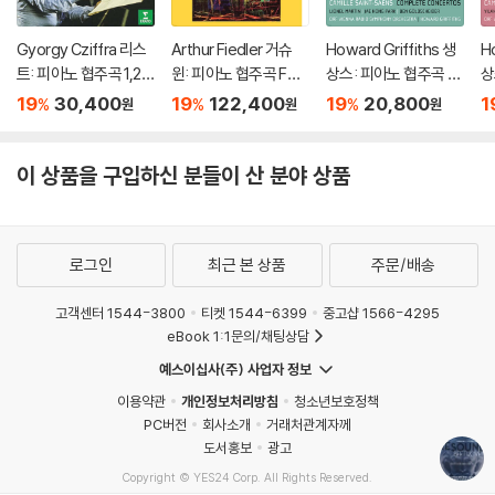
Gyorgy Cziffra 리스
Arthur Fiedler 거슈
Howard Griffiths 생
H
트: 피아노 협주곡 1,2번
윈: 피아노 협주곡 F장
상스: 피아노 협주곡 2
상
(Liszt: Piano Concer
조 (Gershwin: Conc
번 외 (Saint-Saens:
번
19
30,400
19
122,400
19
20,800
1
%
%
%
원
원
원
tos Nos.1 & 2) [UHQ
erto in F, Cuban Ove
Piano Concerto No.
물
CD]
rture, I Got Rhythm)
2 etc)
a
[2LP]
o 
이 상품을 구입하신 분들이 산 분야 상품
to
d
로그인
최근 본 상품
주문/배송
고객센터 1544-3800
티켓 1544-6399
중고샵 1566-4295
eBook 1:1문의/채팅상담
예스이십사(주) 사업자 정보
이용약관
개인정보처리방침
청소년보호정책
PC버전
회사소개
거래처관계자께
도서홍보
광고
Copyright © YES24 Corp. All Rights Reserved.