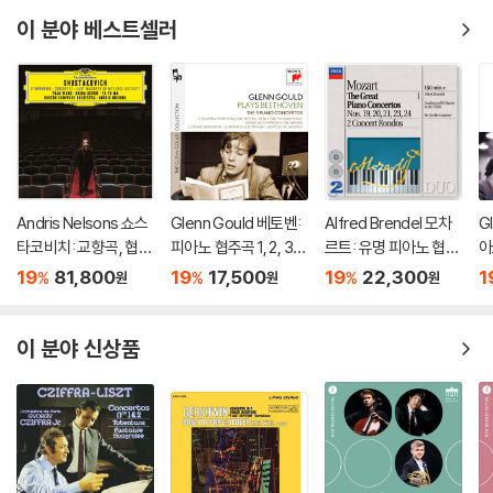
이 분야 베스트셀러
Andris Nelsons 쇼스
Glenn Gould 베토벤:
Alfred Brendel 모차
G
타코비치: 교향곡, 협주
피아노 협주곡 1, 2, 3,
르트: 유명 피아노 협주
아
곡 (Shostakovich: S
4, 5번 `황제` - 글렌 굴
곡집 (Mozart: The G
번 
19
81,800
19
17,500
19
22,300
1
%
%
%
원
원
원
ymphonies, Concer
드 (Beethoven: The
reat Piano Concerto
o
tos, Lady Macbeth
5 Piano Concertos)
s)
5
of Mtsensk District)
이 분야 신상품