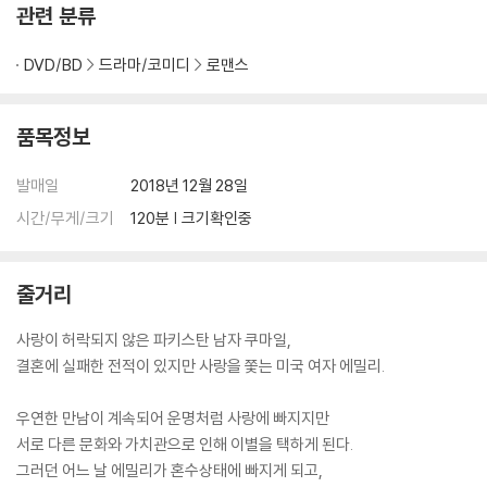
관련 분류
람들 간의 관계, 사랑을 가로막는 세대, 종교, 문화 차이 등을 설득력 있게
그려냈다. 특히 파키스탄 전통문화를 고수하는 이민자 쿠마일 가족과 미국
DVD/BD
드라마/코미디
로맨스
보통의 백인 부모 모습을 대표하는 에밀리 가족의 비슷하면서도 상반된 자
식과의 관계의 형태를 통해 서로 다른 가치관으로 인한 갈등에도 불구하고
따뜻한 가족애를 놓치지 않는 영화의 메시지를 전한다. '빅 식'은 문화 차이
품목정보
라는 허들, 가족이라는 딜레마를 넘고 풀어 진정한 사랑을 깨닫고 모두가
사랑으로부터 치유되는 영화다.
발매일
2018년 12월 28일
시간/무게/크기
120분 | 크기확인중
스크린에서 로맨스 명작을 놓친 관객들을 위한 DVD 출시
2018년 놓치면 정말 아까운 로맨틱 영화의 수작 '빅 식'을 DVD로 만나다!
줄거리
'빅 식' DVD는 1.85:1 아나몰픽 와이드 스크린 화면비에 5.1 돌비디지털
오디오를 수록하고 있다. 네티즌, 관람객, 기자, 평론가 그룹의 평가가 평
사랑이 허락되지 않은 파키스탄 남자 쿠마일,
균 8.0 이상 상회하는 작품으로 스크린에서 '빅 식'을 놓친 영화 팬들에게
결혼에 실패한 전적이 있지만 사랑을 쫓는 미국 여자 에밀리.
는 DVD가 좋은 선택이 될 예정이다.
우연한 만남이 계속되어 운명처럼 사랑에 빠지지만
영화 본편과, 예고편을 수록하고 있으며, 영어, 한국어 자막을 수록하고 있
서로 다른 문화와 가치관으로 인해 이별을 택하게 된다.
다. 정략결혼의 전통으로 사랑이 허락되지 않은 파키스탄 남자가 결혼에
그러던 어느 날 에밀리가 혼수상태에 빠지게 되고,