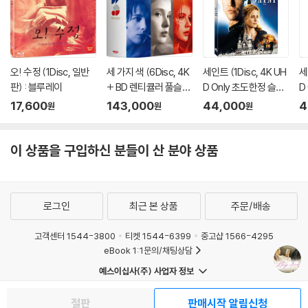
2) 정전기와 먼지로 인해 재생이 원활하지 않은 경우가 있습니다. 디스크
를 마른 천으로 닦으시거나, DVD 클리너 등 전용 제품을 이용하면 대부분
해결됩니다.
3) 일부 PC 연결형 ODD의 경우 호환 상의 문제로 정상적인 디스크도 재
오! 수정 (1Disc, 일반
세 가지 색 (6Disc, 4K
세인트 (1Disc, 4K UH
세
생이 불가능한 경우가 있습니다. 독립형 전용 플레이어 사용을 권장드리
판) : 블루레이
+ BD 렌티큘러 풀슬립
D Only 초도한정 슬립
D
며, ODD 사용으로 인한 재생 불량의 경우 교환 시에도 동일한 오류가 발
트릴로지 박스 한정판)
케이스) : 블루레이
:
17,600
143,000
44,000
4
원
원
원
생할 수 있음을 알려드립니다.
: 블루레이
※ 디스크 외관 불량
이 상품을 구입하신 분들이 산 분야 상품
디스크에 미세한 잔 흠집이 남아있거나 인쇄 면이 깨끗하지 않은 경우가
있으며, 상품의 불량이 아닙니다. 단, 재생에 이상이 있는 경우에는 불량으
로 인한 반품/교환이 가능합니다.
로그인
최근 본 상품
주문/배송
※ 교환/반품 안내
고객센터 1544-3800
티켓 1544-6399
중고샵 1566-4295
1) 불량으로 인한 교환/반품 요청 시에는 불량 확인을 위해 개봉 시의 동영
eBook 1:1문의/채팅상담
상을 요청할 수 있으며, 동영상이 없는 경우 교환/반품이 제한될 수 있습니
예스이십사(주) 사업자 정보
다.
이용약관
개인정보처리방침
청소년보호정책
관련 사진과 동영상 및 재생 기기 모델명을 첨부하여 첨부하여 고객센터에
절판
판매시작 알림신청
PC버전
회사소개
거래처관계자께