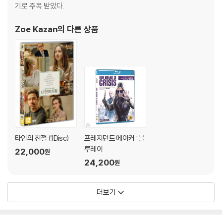
기로 주목 받았다.
2018년 아카데미 각본상 후보 및 2017 로튼 토마토 로맨스 부문 1위에 빛
Zoe Kazan
의 다른 상품
나는 실화 로맨스 '빅 식'은 고전적인 로맨스 장르의 구성을 탈피해, 사랑에
대한 고찰과 가족의 의미에 대한 화두가 결합되어 흥미진진하면서도 사려
깊은 로맨스와 가족 드라마의 온기를 담은 영화다. '빅 식'에서의 허들은 그
흔한 성격 차이, 혹은 취향, 변심이 아니다. 어쩌면 구시대의 유물 같은 문
화, 인종의 차이, 파키스탄 남자와 미국 여자라는 다름이 영화의 허들이다.
이를 쉬이 넘지 못하고, 가족과 연인 사이에서 그 무엇도 선택할 수 없는 딜
레마에 빠지는 것이 '빅 식'의 주인공 쿠마일이 처한 상황. 서로에게 운명처
럼 끌리는 두 남녀의 사랑 이야기에 관객의 공감을 불러일으킬 현실 배경
을 녹여낸 것이다.
타인의 친절 (1Disc)
프레지던트 메이커 : 블
특히 두 남녀를 둘러싼 문화가 다른 가족들의 이야기가 흥미롭게 전개되어
루레이
22,000
원
국내 관객들도 사랑 앞에 딜레마가 된 가족이라는 존재를 다시금 생각하게
24,200
원
만든다. 나아가 '빅 식'이 전하는 진짜 사랑의 의미는 커플 중 어느 한쪽이
허들과 딜레마를 극복한다고 해서 이루어지는 것이 아닌, 그들을 둘러싼
더보기
가족, 친구 등의 관계 속에서 끝없이 성장하고, 견고해지는 것임을 흥미롭
게 살핀다. 쿠마일 난지아니는 그의 아내, 에밀리 V. 고든과 사랑에 빠진 실
제 경험을 3년간의 고쳐쓰기를 거듭해 완성한 시나리오 '빅 식'을 통해 사