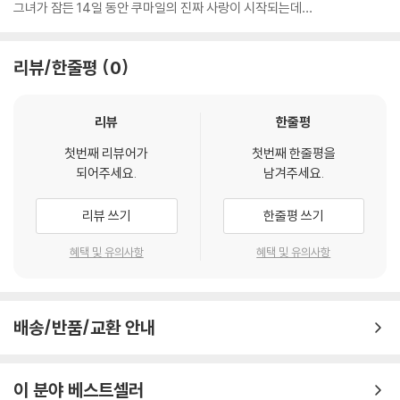
한 번 실패했지만 사랑을 쫓는 미국 여자와의 연애와 이별을 통해 진정한
그녀가 잠든 14일 동안 쿠마일의 진짜 사랑이 시작되는데…
사랑의 의미를 깨닫게 되는 실화 로맨스 영화 '빅 식'은 인종, 문화, 가치관,
직업, 영화 취향까지 어느 하나 맞는 것이 없지만, 운명처럼 서로에게 끌린
리뷰/한줄평
0
에밀리와 쿠마일의 진실한 진짜 사랑을 담아낸 영화다.
혼수상태에 빠진 연인, 원인 모를 희귀병, 그들의 이별을 원하는 부모, 정
리뷰
한줄평
략결혼을 해야만 하는 1,400년 된 파키스탄의 전통까지. 자신 앞에 놓인
첫번째 리뷰어가
첫번째 한줄평을
여러가지 장애물과 싸워야만 하는 한 남자가 진짜 사랑을 깨닫게 되는 14
되어주세요.
남겨주세요.
일의 시간이 흥미진진하게 펼쳐지는 '빅 식'은 2018년 출시되는 로맨스 장
르의 DVD 중 최고의 만족스러운 선택이 될 것이다.
리뷰 쓰기
한줄평 쓰기
DVD/ Blu-ray 구매시 참고 사항 안내드립니다.
혜택 및 유의사항
혜택 및 유의사항
※ 4K블루레이, 3D 블루레이 재생 관련 안내
1) 4K UHD 디스크는 대용량의 데이터 전송이 필요하므로 4K전용 플레
이어를 사용하셔야 합니다. 더불어 플레이어 소프트웨어 최신 버전의 업데
배송/반품/교환 안내
이트, 대용량 케이블 사용이 필수입니다.
2) 3D 블루레이는 전용 플레이어와 3D 지원 TV를 통해서만 재생 가능합
이 분야 베스트셀러
니다.