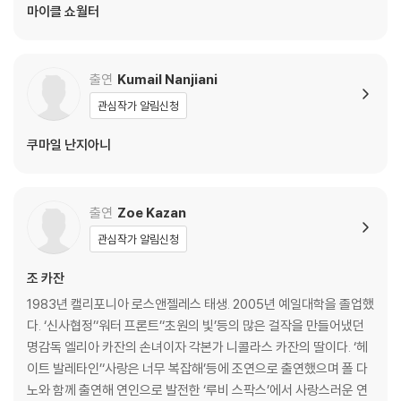
여주기 위한 장치로 “Love”가 각인된 두 개의 목걸이를 나눠 끼는 설정을
마이클 쇼월터
제안하며 디테일까지 놓치지 않아 제작진에게 놀라움을 안겼다.
홀리 헌터와 부부로 첫 연기합을 맞춘 ‘테리’ 역의 레이 로마노는 2002년
출연
Kumail Nanjiani
에미상 코미디 부문 주연상을 받은 코미디언 겸 배우다. 2003년, 2005년
관심작가 알림신청
에 에미상 코미디 부문 최우수 작품상을 받은 시트콤 [내 사랑 레이몬드]
의 주연 및 공동 각본가로 활동하며 스타반열에 올랐다. 1996년부터 200
쿠마일 난지아니
5년까지 방영된 [내 사랑 레이몬드]는 [프렌즈]와 함께 지금도 미국을 대
표하는 시트콤 중 하나로 많은 인기를 구가했던 그에 대해 홀리 헌터는 “레
이는 분석에 탁월하다. 현재의 상황과 감정을 본능적으로 감지하고 연기했
출연
Zoe Kazan
던 덕분에 테리와 베스의 관계에 진정성이 부여됐다.”라며 레이 로마노의
뛰어난 캐릭터 분석과 탁월한 감각에 칭찬을 아끼지 않았다.
관심작가 알림신청
조 카잔
쿠마일의 아버지 ‘아즈맛’ 역의 아누팜 커는 발리우드의 전설로 회자되는
1983년 캘리포니아 로스앤젤레스 태생. 2005년 예일대학을 졸업했
40년 경력의 베테랑 배우다. '실버라이닝 플레이북'과 '슈팅 라이크 베
다. ‘신사협정’‘워터 프론트’‘초원의 빛’등의 많은 걸작을 만들어냈던
컴'을 비롯해 무려 500여 편에 달하는 수많은 작품에 출연했다. '빅 식'은
명감독 엘리아 카잔의 손녀이자 각본가 니콜라스 카잔의 딸이다. ‘헤
아누팜 커의 500번째 작품으로 특별한 의미가 있으며, 시나리오의 진정
이트 발레타인’‘사랑은 너무 복잡해’등에 조연으로 출연했으며 폴 다
성에 크게 감동해 인도 뭄바이에서 미국까지 흔쾌히 날아와 촬영에 임했
노와 함께 출연해 연인으로 발전한 ‘루비 스팍스’에서 사랑스러운 연
다.