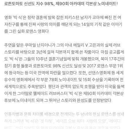
로튼토마토 신선도 지수 98%, 제90회 아카데미 각본상 노미네이트!
영화 '빅 식'은 정략 결혼에 발목 잡힌 파키스탄 남자가 코마에 빠진 전 여
자친구를 통해 진짜 사랑의 의미를 깨닫게 되는 14일의 기적 같은 이야기
를 그린 실화 로맨스 영화다.
주연을 맡은 쿠마일 난지아니가 그의 아내 에밀리 V.고든과의 실제 러브
스토리를 바탕으로 3년에 걸쳐 각본까지 함께 쓴 작품이다. 마침 공교롭게
도 '빅 식'은 그들의 10주년 결혼기념일에 맞춰 개봉했으며, 북미 17주간의
장기 흥행 돌풍과 로튼토마토 98% 신선도 달성 및 2017 로맨스 부문 1위
에 등극하는 등 미국 전역에 파란을 일으켰다. 또한, 선댄스영화제 등 세계
유수의 영화제에서 각 부문 78회 노미네이트 및 15회 수상을 기록하며 전
세계적으로도 주목받았다. 평단과 관객의 압도적 호평을 받아 미국을 들썩
이게 한 그야말로 웰메이드 러브버스터 '빅 식'은 제90회 아카데미 각본상
후보에 노미네이트 되며 그 뛰어난 스토리와 완성도를 인정받았다.
인종차별과 문화 차이를 배경으로 전개되는 두 남녀의 현실 로맨스를 섬세
하게 그려낸 '빅 식'은 '겟 아웃', '셰이프 오브 워터: 사랑의 모양', '레이디
버드', '쓰리 빌보드'와 함께 아카데미 각본상 후보에 올라 경합을 벌였다.