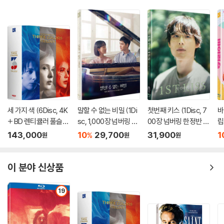
※ 아웃케이스/구성품/포장 상태
1) 제작/배송 과정에서 경미한 아웃케이스 주름, 모서리 눌림 및 갈라짐이
발생할 수 있습니다. 반품을 원하실 경우 미개봉 상태로 문의 부탁드립니
다.
2) 스틸북 케이스 제작 과정에서 기포 혹은 경미한 인쇄 오류가 발생할 수
있습니다.
3) 렌티큘러 스틸북의 경우, 보호필름이 붙어 판매되기도 합니다. 보호필
름 손상에 의한 교환/반품은 불가합니다.
세 가지 색 (6Disc, 4K
말할 수 없는 비밀 (1Di
첫번째 키스 (1Disc, 7
바
4) 본품 보호를 위해 노란색의 카톤 박스로 재포장한 경우, 카톤박스 손상
+ BD 렌티큘러 풀슬립
sc, 1,000장 넘버링 한
00장 넘버링 한정반 풀
립
에 의한 교환/반품은 불가합니다.
트릴로지 박스 한정판)
정반 풀슬립) : 블루레
슬립) : 블루레이
정
143,000
10
29,700
31,900
1
%
원
원
원
5) 아웃케이스/구성품/포장 상태 불량에 의한 교환/반품 신청시 불량 확
: 블루레이
이
인을 위해 개봉 시의 동영상을 요청할 수 있으며, 동영상이 없는 경우 교
환/반품이 제한될 수 있습니다.
이 분야 신상품
※ 디스크 재생 불량
19
1) 기기 문제로 인해 발생하는 재생 불량 현상에 대해서는 반품/교환이 불
가하니 최신 소프트웨어로 업데이트된 DVD/BD 전용 기기에서 재생하실
것을 권유해 드립니다.