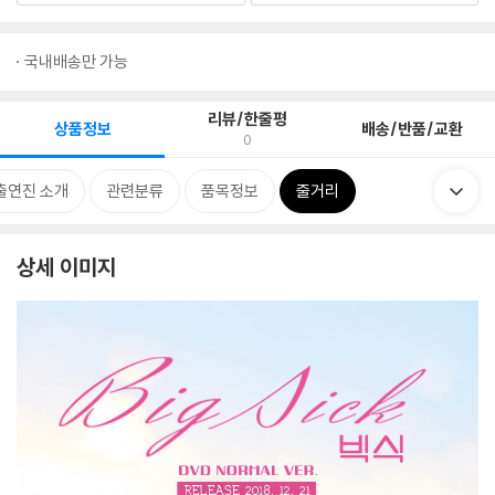
국내배송만 가능
리뷰/한줄평
상품정보
배송/반품/교환
0
출연진 소개
관련분류
품목정보
줄거리
상세 이미지