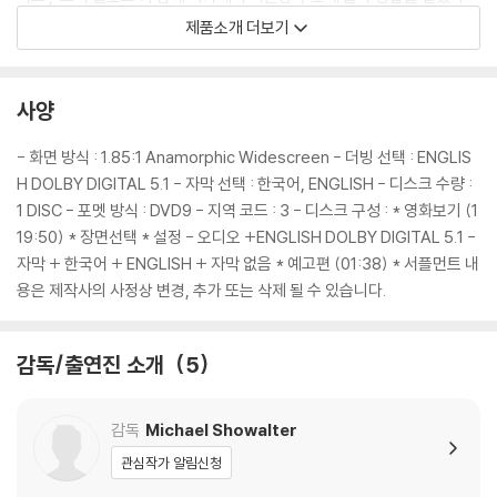
이는 이례적인 일로 평단과 관객에게 실화의 감동과 울림을 전한 스토리의
제품소개 더보기
진정성을 다시 한번 방증한 것이라 의미가 크다.
할리우드의 연기파 배우들을 사로잡은 시나리오! 특급 조연진으로 출연하
사양
다
시나리오의 진정성으로 완성된 역대급 캐스팅!
- 화면 방식 : 1.85:1 Anamorphic Widescreen - 더빙 선택 : ENGLIS
H DOLBY DIGITAL 5.1 - 자막 선택 : 한국어, ENGLISH - 디스크 수량 :
영화 '빅 식'은 실제 사연의 주인공이기도 한 쿠마일 난지아니와 할리우드
1 DISC - 포멧 방식 : DVD9 - 지역 코드 : 3 - 디스크 구성 : * 영화보기 (1
로맨스 샛별로 떠오른 신예 조 카잔은 물론 할리우드에서 연기파 배우로
19:50) * 장면선택 * 설정 - 오디오 +ENGLISH DOLBY DIGITAL 5.1 -
손꼽히는 홀리 헌터, 레이 로마노, 아누커 팜 등 화려한 캐스팅으로 제작 단
자막 + 한국어 + ENGLISH + 자막 없음 * 예고편 (01:38) * 서플먼트 내
계부터 관객들의 신뢰와 기대를 받은 작품이다.
용은 제작사의 사정상 변경, 추가 또는 삭제 될 수 있습니다.
주인공 에밀리의 엄마 ‘베스’로 분한 홀리 헌터는 '브로드캐스트 뉴스'(198
감독/출연진 소개
5
3), '피아노'(1993) 등 세계 영화사에 남을 명연기를 선보여, 아카데미를
비롯한 유수의 세계 영화제에서 여우주연상을 휩쓴 세계적인 연기파 배우
다. 그녀는 시나리오의 진솔함이 매우 특별하다고 느껴져서 출연을 결정했
감독
Michael Showalter
으며, 빼어난 연기는 물론 현장 분위기메이커로서 활약하며 영화 안팎의
관심작가 알림신청
중심을 책임졌다. 특히 코마 상태에 빠진 딸 ‘에밀리’와 엄마의 유대감을 보