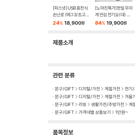
[피스넷] USB 충전식
[노마진특가]한일 무자
손난로 (에그3/초고속
계 안심 전기요(대) 자
발열/3단온도조절/보
동off기능
24
18,900
84
19,900
%
%
원
원
조배터리기능/양면발
열)
제품소개
관련 분류
문구/GIFT
디지털/가전
계절가전
전기
문구/GIFT
디지털/가전
계절가전
겨울
문구/GIFT
리빙
생활가전/주방가전
계
문구/GIFT
가격대별 상품보기
1만원~
품목정보