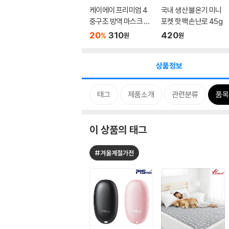
케이에이 프리미엄 4
국내 생산 불온기 미니
중구조 방역 마스크 KF
포켓 핫팩 손난로 45g
94 대...
20
310
420
%
원
원
상품정보
태그
제품소개
관련분류
품목
이 상품의 태그
#겨울계절가전