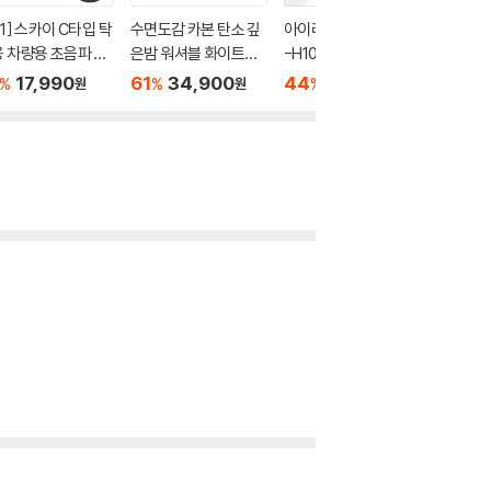
+1] 스카이 C타입 탁
수면도감 카본 탄소 깊
아이리버 불멍난로 ISP
시바궁둥
 차량용 초음파 미
은밤 워셔블 화이트체
-H10 캠핑 미니온풍기
발난로 
가습기 MH10
크 전기요 싱글/더블
17,990
61
34,900
44
38,900
20
1
%
%
%
%
원
원
원