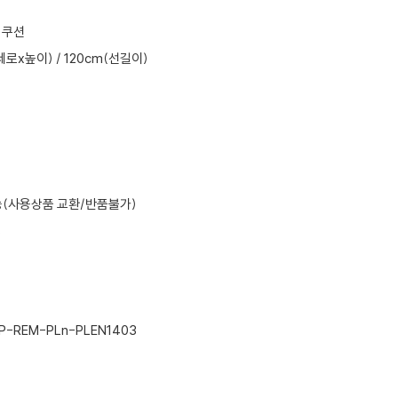
 쿠션
세로x높이) / 120cm(선길이)
(사용상품 교환/반품불가)
8
-REM-PLn-PLEN1403