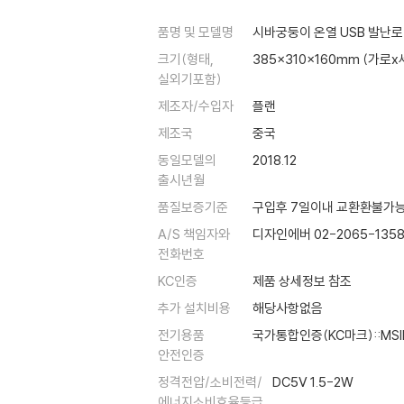
품명 및 모델명
시바궁둥이 온열 USB 발난로
크기(형태,
385x310x160mm (가로x
실외기포함)
제조자/수입자
플랜
제조국
중국
동일모델의
2018.12
출시년월
품질보증기준
구입후 7일이내 교환환불가능
A/S 책임자와
디자인에버 02-2065-135
전화번호
KC인증
제품 상세정보 참조
추가 설치비용
해당사항없음
전기용품
국가통합인증(KC마크)::MSIP
안전인증
정격전압/소비전력/
DC5V 1.5-2W
에너지소비효율등급