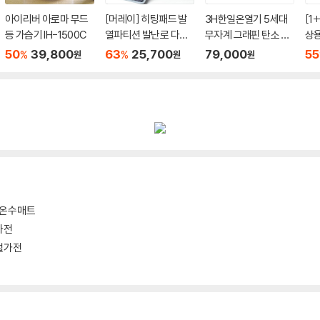
아이리버 아로마 무드
[머레이] 히팅패드 발
3H한일온열기 5세대
[1
등 가습기 IH-1500C
열파티션 발난로 다리
무자계 그래핀 탄소 세
상용
난로 (LY-PH4)
미마이크로 부드러운
니 
50
39,800
63
25,700
79,000
55
%
%
원
원
원
전기요 물세탁 캠핑 전
기장판 싱글
/온수매트
가전
절가전