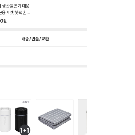
 생산 불온기 대용
군용 포켓 핫팩 손난
90
원
배송/반품/교환