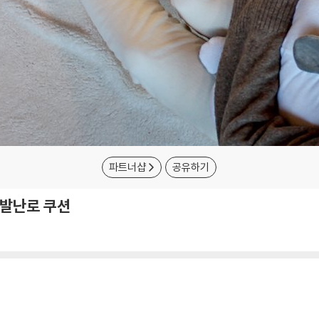
파트너샵
공유하기
 발난로 쿠션