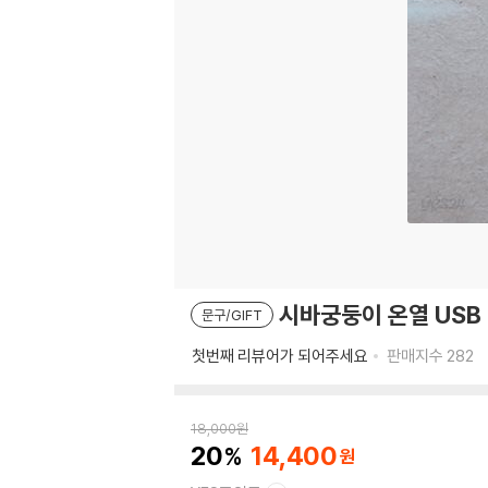
시바궁둥이 온열 USB
문구/GIFT
첫번째 리뷰어가 되어주세요
판매지수
282
18,000
원
20
14,400