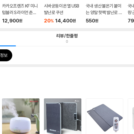
카카오프렌즈 KF 미니
시바궁둥이 온열 USB
국내 생산 불온기 붙이
국내
텀블러 S 라이언 춘식
발난로 쿠션
는 양말 핫팩 발난로 발
량 
이 ...
핫...
로...
12,900
20
14,400
550
7
%
원
원
원
리뷰/한줄평
0
정보