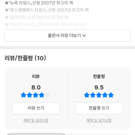
★「뉴욕 타임스」선정 2007년 최고의 책
★「로스앤젤레스 타임스」선정 2007년 최고의 책
★「슬레이트」선정 2007년 최고의 책
★「워싱턴 포스트」선정 2007년 최고의 책 10선
★『뉴욕 매거진』선정 2007년 최고의 책 10선
출판사 리뷰 더보기
★「샌프란시스코 크로니클」선정 2007년 최고의 책
★「텔레그래프」선정 「2000년대 최고의 책 100권」 중 7위
★「세마나」선정 「25년간 출간된 최고의 스페인어권 소설 100권」 중 3위
리뷰/한줄평
10
「라틴 아메리카 문학의 시한폭탄」, 로베르토 볼라뇨의 장편 『야만스러운
탐정들』이 열린책들에서 출간되었다. 1998년 출간 직후 라틴 아메리카의
리뷰
한줄평
노벨 문학상이라 일컬어지는 로물로 가예고스상과 스페인의 에랄데 소설
8.0
9.5
상을 수상하며 볼라뇨를 스페인어권 최고의 작가의 자리에 올려놓은 대표
작이다. 또한 이 작품이 영어로 번역되어 출간된 2007년에는 「뉴욕 타임
스」를 비롯하여 「로스앤젤레스 타임스」, 「워싱턴 포스트」, 「샌프란시스코
리뷰 쓰기
한줄평 쓰기
크로니클」 등 영어권 유수의 언론들이 하나같이 「올해의 책」으로 꼽으며
볼라뇨는 명실상부하게 라틴 아메리카의 울타리를 벗어나 세계적 명성을
혜택 및 유의사항
혜택 및 유의사항
얻게 된다.