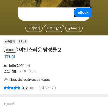
미리보기
파트너샵
공유하기
소득공제
EPUB
야만스러운 탐정들 2
eBook
EPUB
로베르토 볼라뇨
저
열린책들
2018.12.13.
원서
Los detectives salvajes
9.2
판매지수
78
10
11,000
원