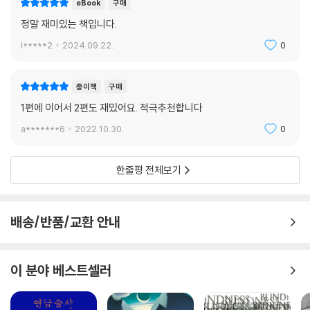
eBook
구매
된 단편과는 분명히 다른 효과를 노린 것이었다. 그는 거칠고 느슨하며 착
오와 결점을 모두 포괄하는 작품을 씀으로서, 삶이라는 완전하지도 정확하
정말 재미있는 책입니다.
지도 않은 불완전한 것을 통째로 예술 안에 끌어안으려 했고, 예술 또한 삶
l*****2
2024.09.22.
0
속에 녹여 내려 한 것이다.
종이책
구매
1편에 이어서 2편도 재밌어요. 적극추천합니다
a*******6
2022.10.30.
0
한줄평 전체보기
배송/반품/교환 안내
이 분야 베스트셀러