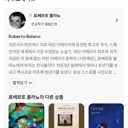
저
로베르토 볼라뇨
관심작가 알림신청
Roberto Bolano
가르시아 마르케스 이후 라틴 아메리카에 등장한 최고의 작가, 스페
인어권 세계에서 가장 추앙받는 소설가, 라틴 아메리카 최후의 작가.
지금은 이 땅에 없는 라틴 아메리카 문학의 〈시한폭탄〉, 로베르토 볼
라뇨에게 바치는 찬사들이다. 1953년 칠레에서 태어나 유년기를 보
내고 멕시코로 이주해 청년기를 보냈다. 항상 스스로를 시인으로 여
겼던 그는 15세부터 시를 쓰기 시작해 20대 초반에는 〈인프라레알리
펼쳐보기
스모〉라는 반항적 시 문학 운동을 이끌기도 했다. 이어 20대 중반 유
럽으로 이주, 30대 이후 본격적으로 소설 쓰기에 투신했다. 볼라뇨는
로베르토 볼라뇨
의 다른 상품
첫 장편 『아이스링크』(1993)를 필두로 거의