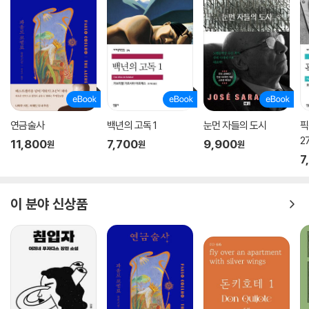
연금술사
백년의 고독 1
눈먼 자들의 도시
픽
2
11,800
7,700
9,900
원
원
원
7
이 분야 신상품