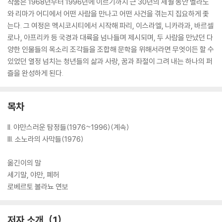
작품은 1968년부터 1996년에 이르기까지 근 30년의 세월 동안 벨라노
와 리마가 어디에서 어떤 사람을 만나고 어떤 사건을 겪는지 집요하게 좇
는다. 그 여정은 멕시코시티에서 시작해 파리, 이스라엘, 니카라과, 바르셀
로나, 아프리카 등 국경과 대륙을 넘나들며 제시되며, 두 사람을 만났던 다
양한 인물들의 목소리 조각들을 조합해 문학을 위해서라면 무엇이든 할 수
있었던 열정 넘치는 청년들의 삶과 사랑, 꿈과 좌절이 그려 내는 하나의 퍼
즐을 완성하게 된다.
목차
II. 야만스러운 탐정들(1976~1996)(계속)
III. 소노라의 사막들(1976)
옮긴이의 말
세기말, 야만, 폐허
로베르토 볼라뇨 연보
저자 소개
1