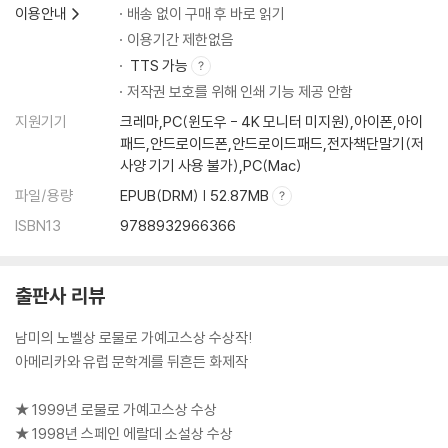
이용안내
배송 없이 구매 후 바로 읽기
이용기간 제한없음
TTS 가능
저작권 보호를 위해 인쇄 기능 제공 안함
지원기기
크레마,PC(윈도우 - 4K 모니터 미지원),아이폰,아이
패드,안드로이드폰,안드로이드패드,전자책단말기(저
사양 기기 사용 불가),PC(Mac)
파일/용량
EPUB(DRM) | 52.87MB
ISBN13
9788932966366
출판사 리뷰
남미의 노벨상 로물로 가예고스상 수상작!
아메리카와 유럽 문학계를 뒤흔든 화제작
★ 1999년 로물로 가예고스상 수상
★ 1998년 스페인 에랄데 소설상 수상