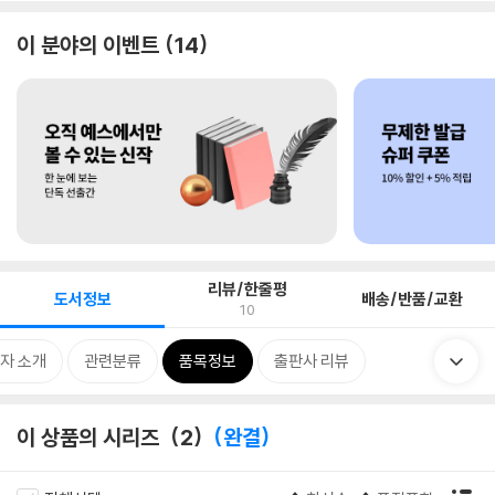
이 분야의 이벤트
14
리뷰/한줄평
도서정보
배송/반품/교환
10
자 소개
관련분류
품목정보
출판사 리뷰
이 상품의 시리즈
2
완결