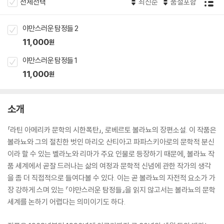
전체선택
최신순
품절포함
야만스러운 탐정들 2
11,000
원
야만스러운 탐정들 1
11,000
원
소개
「라틴 아메리카 문학의 시한폭탄」, 로베르토 볼라뇨의 장편소설. 이 작품은
볼라뇨와 그의 절친한 벗인 마리오 산티아고 파파스키아로의 문학적 분신
이라 할 수 있는 벨라노와 리마가 주요 인물로 등장하기 때문에, 볼라뇨 작
품 세계에서 곧잘 드러나는 삶의 여정과 문학적 신념에 관한 작가의 생각
을 좀 더 직접적으로 들여다볼 수 있다. 이는 곧 볼라뇨의 자전적 요소가 가
장 강하게 스며 있는 『야만스러운 탐정들』을 읽지 않고서는 볼라뇨의 문학
세계를 논하기 어렵다는 의미이기도 하다.