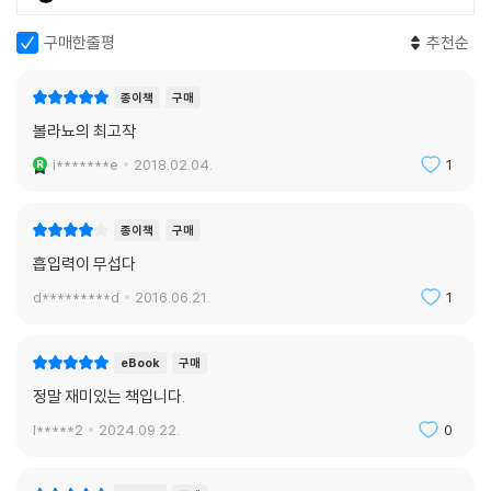
한 낙관적 전망마저 사라진 시대, 즉 「야만스러운 시대」이다. 그 야만의 시
대를 살아가는 이들은 모두 야만인일 수밖에 없다. 그래서 작품 속 인물들
구매한줄평
추천순
은 하나같이 비정상적으로 보이는 행동을 한다. 멕시코 전위주의 시의 선
구자라 여겨지는 여성 시인을 찾아 무작정 길을 떠나는 벨라노와 리마, 이
종이책
구매
들이 빼돌린 어린 창녀 루페를 악착같이 쫓아오는 기둥서방, 벨라노와 리
볼라뇨의 최고작
마의 부유하는 삶을 집요하게 추적하는 익명의 추적자 모두 야만의 시대를
사는 야만인들이라고 할 수 있다.
i*******e
2018.02.04.
1
청춘, 사랑, 죽음의 삼위일체
종이책
구매
이 작품은 결국 잃어버린 순수함에 관한 이야기다. 10대 후반에서 20대 초
흡입력이 무섭다
반에 전위주의 시 운동에 정열을 바쳤던 인물들은 시간의 흐름에 따라 저
마다 다른 모습으로 변해 간다. 젊은 날의 반항적 꿈의 대가로 시간이 우리
d*********d
2016.06.21.
1
를 어떻게 벌하는지, 『야만스러운 탐정들』은 잔인하리만치 적나라하게 보
여 준다. 청춘과 사랑, 그리고 죽음의 상관관계는 하나의 숙명이라고까지
eBook
구매
말할 수 있는 것이다. 그 과정은 얼핏 자주 반복되거나 중첩되어 보이지만,
책을 읽어 나갈수록 독자는 그것이 중첩되는 여러 세계가 아니라 서로 다
정말 재미있는 책입니다.
른 구체화를 통해 진보하는 하나의 세계임을 깨닫게 된다. 볼라뇨는 「페이
l*****2
2024.09.22.
0
지가 많아질수록, 그 불완전함이 드러날 가능성은 많아진다」는 사실을 아
는 작가였다. 그럼에도 그가 이렇게 방대한 작품을 쓴 것은 팽팽하게 통제