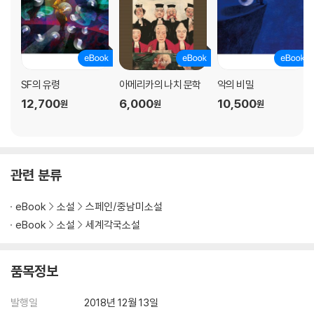
SF의 유령
아메리카의 나치 문학
악의 비밀
12,700
6,000
10,500
원
원
원
관련 분류
eBook
소설
스페인/중남미소설
eBook
소설
세계각국소설
품목정보
발행일
2018년 12월 13일