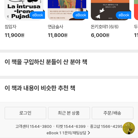
침입자
연금술사
돈키호테1 (6/6)
두
11,900
11,800
6,000
1
원
원
원
이 책을 구입하신 분들이 산 분야 책
이 책과 내용이 비슷한 추천 책
로그인
최근 본 상품
주문/배송
고객센터 1544-3800
티켓 1544-6399
중고샵 1566-4295
eBook 1:1문의/채팅상담