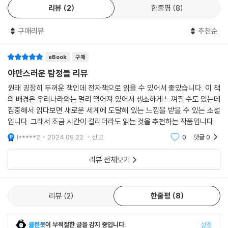
리뷰
2
한줄평
8
이 작품은 볼라뇨와 그의 절친한 벗인 마리오 산티아고 파파스키아로의 문
학적 분신이라 할 수 있는 벨라노와 리마가 주요 인물로 등장하기 때문에,
구매리뷰
추천순
볼라뇨 작품 세계에서 곧잘 드러나는 삶의 여정과 문학적 신념에 관한 작
가의 생각을 좀 더 직접적으로 들여다볼 수 있다. 이는 곧 볼라뇨의 자전적
요소가 가장 강하게 스며 있는 『야만스러운 탐정들』을 읽지 않고서는 볼라
eBook
구매
뇨의 문학 세계를 논하기 어렵다는 의미이기도 하다.
야만스러운 탐정들 리뷰
원래 굉장히 두꺼운 책인데 전자책으로 읽을 수 있어서 좋았습니다. 이 책
작품은 1968년부터 1996년에 이르기까지 근 30년의 세월 동안 벨라노
의 배경은 우리나라와는 멀리 떨어져 있어서 생소하게 느껴질 수도 있는데
와 리마가 어디에서 어떤 사람을 만나고 어떤 사건을 겪는지 집요하게 좇
집중해서 읽다보면 새로운 세계에 도달해 있는 느낌을 받을 수 있는 소설
는다. 그 여정은 멕시코시티에서 시작해 파리, 이스라엘, 니카라과, 바르셀
입니다. 그래서 조금 시간이 걸리더라도 읽는 것을 추천하는 작품입니다.
로나, 아프리카 등 국경과 대륙을 넘나들며 제시되며, 두 사람을 만났던 다
l*****2
2024.09.22.
신고
0
댓글
0
양한 인물들의 목소리 조각들을 조합해 문학을 위해서라면 무엇이든 할 수
있었던 열정 넘치는 청년들의 삶과 사랑, 꿈과 좌절이 그려 내는 하나의 퍼
리뷰 전체보기
즐을 완성하게 된다.
야만의 시대를 살아가는 야만인들
리뷰
2
한줄평
8
이 작품에서 볼라뇨는 여러 에피소드들에서 세계에 대한 비관적 인식을 보
인다. 그의 눈에 비친 세계는 정의가 사라지고 폭력이 횡행하며 미래에 대
클린봇
이 부적절한 글을 감지 중입니다.
설정