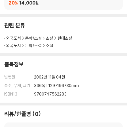
through aristocratic casinos, low-life Alexandria and a Parisian
가여운 것들 원작소설
20
14,000
%
원
bordello, reaching an interrupted climax in a Scottish church.
________________________
'A magnificently brisk, funny, dirty, brainy book' London Revie
관련 분류
w of Books
외국도서
문학/소설
소설
현대소설
'Visionary, ornate and outrageous' The Independent
외국도서
문학/소설
소설
'Witty and delightfully written' New York Times
품목정보
'A brilliant marriage of technique, intelligence, and art.' Kirkus R
eviews
발행일
2002년 11월 04일
쪽수, 무게, 크기
336쪽 | 129*196*30mm
'The greatest Scottish novelist since Sir Walter Scott' Anthon
ISBN13
9780747562283
y Burgess
리뷰/한줄평
0