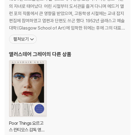
의 자녀로 태어났다. 어린 시절부터 도서관을 즐겨 다니며 에드거 앨
SOON TO BE A MAJOR FILM STARRING EMMA STONE, FRO
런 포의 작품에서 큰 영향을 받았으며, 고등학생 시절에는 교내 잡지
M THE DIRECTOR OF THE FAVOURITE
편집에 참여하였고 엽편과 단편도 쓰곤 했다. 1952년 글래스고 예술
Winner of the Whitbread Novel Award and the Guardian Fi
대학(Glasgow School of Art)에 입학한 뒤에는 후에 그의 대표작
ction Prize
이자 스코틀랜드 문학사에서 기념비적인 작품이 될 『라나크』를 구상
펼쳐보기
하기 시작한다. 졸업 후에는 방송 작가, 디자이너, 일러스트레이터,
A life without freedom to choose is not worth having.
타이포그래퍼 등으로 활동하였을 뿐 아니라, 벽화와 판화에 탁월한
앨러스데어 그레이
의 다른 상품
화가로서 글래스고 시내 곳곳에 작업물을 남
Godwin Baxter's scientific ambition to create the perfect com
panion is realized when he finds the drowned body of the bea
utiful Bella, who he brings back to life in a Frankenstein-esque
feat. But his dream is thwarted by Dr. Archibald McCandless's j
ealous love for his creation...
But what does Bella think?
This story of true love and scientific daring whirls the reader fr
Poor Things 요르고
om the private operating-theatres of late-Victorian Glasgow
스 란티모스 감독 영화