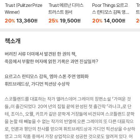
Trust (Pulitzer Prize
Trust 에르난 디아스
Poor Things 요르고
T
Winner)
트러스트 원서
스 란티모스 감독 영화
트
가여운 것들 원작소설
20
13,360
25
19,500
20
14,000
2
%
%
%
원
원
원
책소개
버려진 서류 더미에서 발견된 한 권의 책,
죽음에서 부활한 여자에 얽힌 기록은 과연 진실일까?
요르고스 란티모스 감독, 엠마 스톤 주연 영화화
휘트브레드상, 가디언 픽션상 수상작
스코틀랜드를 대표하는 작가 앨러스데어 그레이의 장편소설 『가여운 것
들』이 출간되었다. 20여 년의 집필 끝에 완성된 첫 출간작 『라나크』로 단
테, 조이스, 오웰, 카프카 같은 문학계 거장들에 비견되며 스코틀랜드 문학
을 논할 때 빼놓을 수 없는 작가의 반열에 오른 그레이의 또 다른 대표작으
로, 언론과 평단의 찬사를 얻으며 휘트브레드상과 가디언 픽션상을 수상하
였고 그의 작품 중에서 가장 상업적으로 성공한 것으로도 알려져 있다. 어