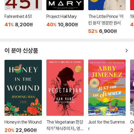
Fahrenheit 451
Project Hail Mary
The Little Prince '어
1
린 왕자' 영문판 원서
41
8,200
40
10,800
4
%
%
원
원
52
6,900
%
원
이 분야 신상품
Honey in the Wound
The Vegetarian 한강
Just for the Summe
O
작가『채식주의자』 영문
r
20
22,960
2
%
원