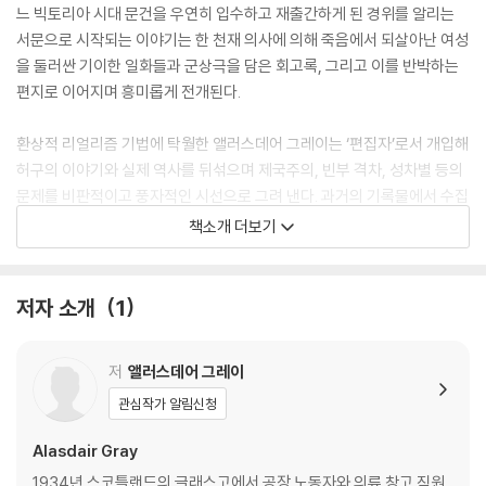
느 빅토리아 시대 문건을 우연히 입수하고 재출간하게 된 경위를 알리는
서문으로 시작되는 이야기는 한 천재 의사에 의해 죽음에서 되살아난 여성
을 둘러싼 기이한 일화들과 군상극을 담은 회고록, 그리고 이를 반박하는
편지로 이어지며 흥미롭게 전개된다.
환상적 리얼리즘 기법에 탁월한 앨러스데어 그레이는 ‘편집자’로서 개입해
허구의 이야기와 실제 역사를 뒤섞으며 제국주의, 빈부 격차, 성차별 등의
문제를 비판적이고 풍자적인 시선으로 그려 낸다. 과거의 기록물에서 수집
한 삽화와 실제로 저명한 화가이기도 했던 그레이가 직접 그린 판화 역시
책소개 더보기
몰입감을 높이는 요소다. 이 작품을 바탕으로 요르고스 란티모스( 「킬링 디
어」, 「더 페이버릿」 등)가 감독한 영화가 올해 중 공개될 예정이며 엠마 스
톤, 윌렘 데포, 마크 러팔로가 출연한다.
저자 소개
1
나는 또한 도널리에게 내가 그것을 읽었을 때 역사임을 알 만큼 충분히 많
저
앨러스데어 그레이
은 허구 작품을 썼노라고 말했다. 그러자 그는 그것이 허구임을 알아볼 만
큼 자신은 충분히 많은 역사서를 저술했노라고 말했다. 이에 대해선 나 자
관심작가 알림신청
신이 역사가가 되어야 한다는, 오직 한 가지 답이 있을 뿐이었다._본문에
Alasdair Gray
서
1934년 스코틀랜드의 글래스고에서 공장 노동자와 의류 창고 직원