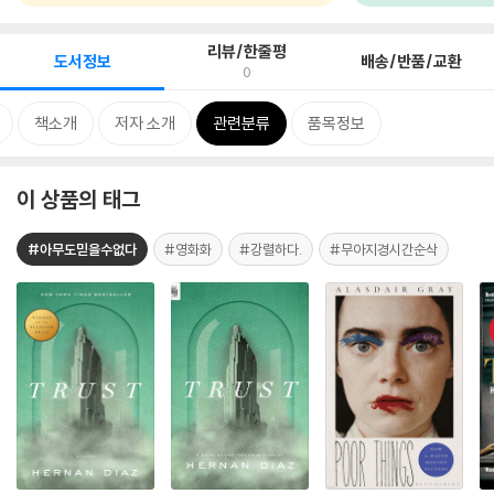
리뷰/한줄평
도서정보
배송/반품/교환
0
책소개
저자 소개
관련분류
품목정보
이 상품의 태그
#아무도믿을수없다
#영화화
#강렬하다.
#무아지경시간순삭