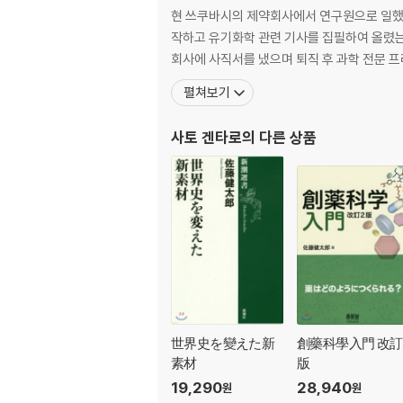
현 쓰쿠바시의 제약회사에서 연구원으로 일했다
작하고 유기화학 관련 기사를 집필하여 올렸는데
회사에 사직서를 냈으며 퇴직 후 과학 전문 프
펼쳐보기
사토 겐타로
의 다른 상품
世界史を變えた新
創藥科學入門 改訂
素材
版
19,290
28,940
원
원