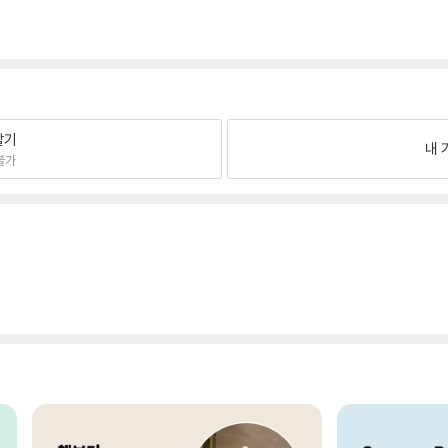
팔기
내 
불가