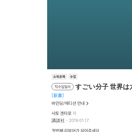
소득공제
수입
すごい分子 世界
직수입일서
新書
바인딩/에디션 안내
사토 겐타로
저
講談社
2019.01.17.
첫번째 리뷰어가 되어주세요