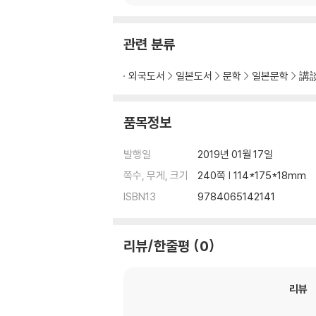
관련 분류
외국도서
일본도서
문학
일본문학
講
품목정보
발행일
2019년 01월 17일
쪽수, 무게, 크기
240쪽 | 114*175*18mm
ISBN13
9784065142141
리뷰/한줄평
0
리뷰