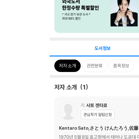
도서정보
저자 소개
관련분류
품목정보
저자 소개
1
저
사토 겐타로
관심작가 알림신청
Kentaro Sato,さとう けんたろう,佐
1970년 5월 8일 효고현에서 태어나 도쿄