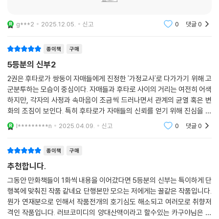
g***2
2025.12.05.
신고
0
댓글
0
종이책
구매
5등분의 신부2
2권은 후타로가 쌍둥이 자매들에게 진정한 '가정교사'로 다가가기 위해 고
군분투하는 모습이 중심이다. 자매들과 후타로 사이의 거리는 여전히 어색
하지만, 각자의 사정과 속마음이 조금씩 드러나면서 관계의 균열 혹은 변
화의 조짐이 보인다. 특히 후타로가 자매들의 신뢰를 얻기 위해 진심을 다
하는 장면들이 인상적이다.
l*********n
2025.04.09.
신고
0
댓글
0
종이책
구매
추천합니다.
그동안 만화책들이 1화씩 내용을 이어갔다면 5등분의 신부는 특이하게 단
행복에 맞춰진 작품 같네요 단행본만 모으는 저에게는 꿀같은 작품입니다.
뭔가 연재분으로 인해서 작품전개의 호기심도 해소되고 여러모로 취향저
격인 작품입니다. 러브코미디의 양대산맥이라고 할수있는 카구야님은 고