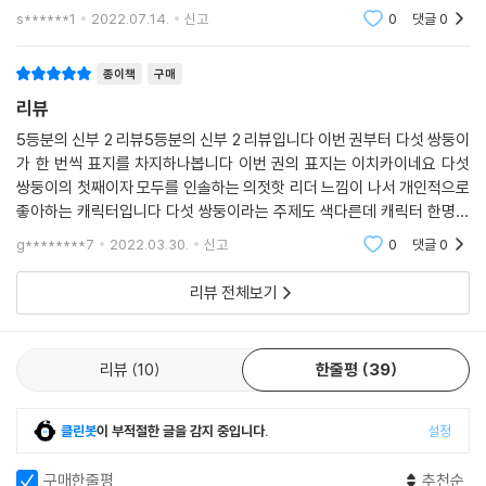
백받고싶어 작품도 잇지만 개인적으로는 이작품에 더 점수를 주고싶습니
s******1
2022.07.14.
신고
0
댓글
0
다. 애니메이션 영화
종이책
구매
리뷰
5등분의 신부 2 리뷰5등분의 신부 2 리뷰입니다 이번 권부터 다섯 쌍둥이
가 한 번씩 표지를 차지하나봅니다 이번 권의 표지는 이치카이네요 다섯
쌍둥이의 첫째이자 모두를 인솔하는 의젓핫 리더 느낌이 나서 개인적으로
좋아하는 캐릭터입니다 다섯 쌍둥이라는 주제도 색다른데 캐릭터 한명한
명의 개성이 드러나서 재밌게 보았습니다 가볍게 볼 수 있는 작품이니 한
g********7
2022.03.30.
신고
0
댓글
0
번 구매해 보시는것을
리뷰 전체보기
리뷰
10
한줄평
39
클린봇
이 부적절한 글을 감지 중입니다.
설정
구매한줄평
추천순