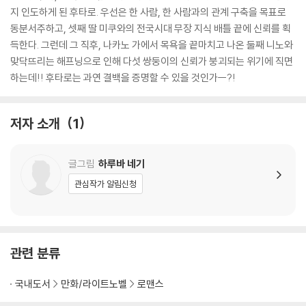
지 인도하게 된 후타로. 우선은 한 사람, 한 사람과의 관계 구축을 목표로
동분서주하고, 셋째 딸 미쿠와의 전국시대 무장 지식 배틀 끝에 신뢰를 획
득한다. 그런데 그 직후, 나카노 가에서 목욕을 끝마치고 나온 둘째 니노와
맞닥뜨리는 해프닝으로 인해 다섯 쌍둥이의 신뢰가 붕괴되는 위기에 직면
하는데!! 후타로는 과연 결백을 증명할 수 있을 것인가ㅡ?!
저자 소개
1
글그림
하루바 네기
관심작가 알림신청
관련 분류
국내도서
만화/라이트노벨
로맨스