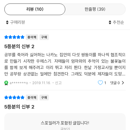
리뷰
10
한줄평
39
구매리뷰
추천순
종이책
구매
5등분의 신부 2
공부를 죽어라 싫어하는 나카노 집안의 다섯 쌍둥이를 하나씩 협조적으
로 만들기 시작한 우에스기. 자매들이 엄마와의 추억이 있는 불꽃놀이
를 함께 보게 해주려고 이리 뛰고 저리 뛴다. 한낱 가정교사일 뿐이지
만 공부랑 상관없는 일에만 참견한다. 그래도 덕분에 제자들이 도망치
는 일은 없어질 것 같다. 아직 등장인물이라곤 다섯 쌍둥이와 우에스
a*******o
2019.11.16.
신고
1
댓글
0
기 식구들과 수염난 매니저까지 채 열
종이책
구매
5등분의 신부 2
스포일러가 포함된 글입니다!
글보기