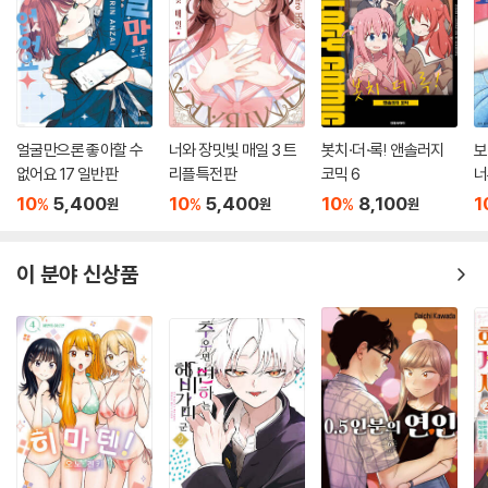
얼굴만으론 좋아할 수
너와 장밋빛 매일 3 트
봇치·더·록! 앤솔러지
보
없어요 17 일반판
리플특전판
코믹 6
너
10
5,400
10
5,400
10
8,100
1
%
%
%
원
원
원
이 분야 신상품