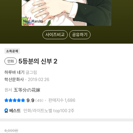
사이즈비교
공유하기
소득공제
5등분의 신부 2
만화
하루바 네기
글그림
학산문화사
2019.02.26.
원서
五等分の花嫁
9.9
판매지수
1,686
49
베스트
만화/라이트노벨 top100 2주
6,000
원