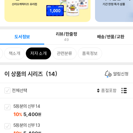
리뷰/한줄평
도서정보
배송/반품/교환
49
책소개
저자 소개
관련분류
품목정보
이 상품의 시리즈
14
알림신청
전체선택
품절포함
5등분의 신부 14
10
5,400
%
원
5등분의 신부 13