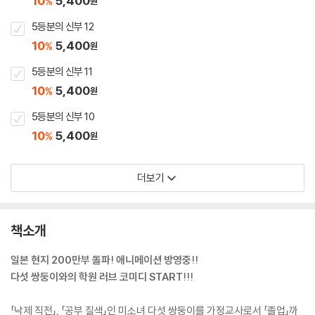
10
5,400
%
원
5등분의 신부 12
10
5,400
%
원
5등분의 신부 11
10
5,400
%
원
5등분의 신부 10
10
5,400
%
원
더보기
책소개
일본 현지 200만부 돌파! 애니메이션 방영중!!
다섯 쌍둥이와의 학원 러브 코미디 START!!!
「낙제 직전」, 「공부 질색」인 미소녀 다섯 쌍둥이를 가정교사로서 「졸업」까