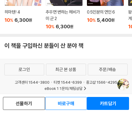
히마텐! 4
추우면 변하는 헤비가
0.5인분의 연인 6
왕
미 군 2
계
10
6,300
10
5,400
%
%
원
원
10
6,300
1
%
원
이 책을 구입하신 분들이 산 분야 책
로그인
최근 본 상품
주문/배송
고객센터 1544-3800
티켓 1544-6399
중고샵 1566-4295
eBook 1:1문의/채팅상담
예스이십사(주) 사업자 정보
선물하기
바로구매
카트담기
이용약관
개인정보처리방침
청소년보호정책
PC버전
회사소개
거래처관계자께
도서홍보
광고
Copyright © YES24 Corp. All Rights Reserved.
MATOM5