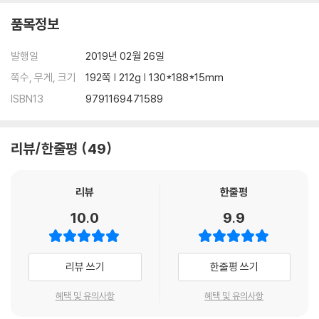
품목정보
발행일
2019년 02월 26일
쪽수, 무게, 크기
192쪽 | 212g | 130*188*15mm
ISBN13
9791169471589
리뷰/한줄평
49
리뷰
한줄평
10.0
9.9
리뷰 쓰기
한줄평 쓰기
혜택 및 유의사항
혜택 및 유의사항