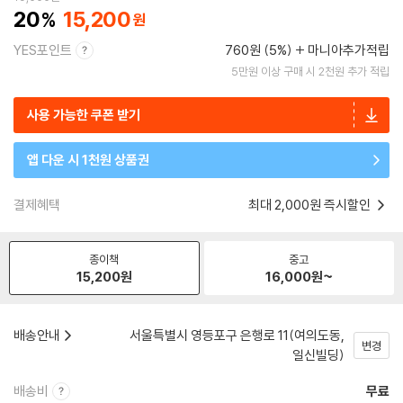
20
15,200
YES포인트
760원 (5%)
마니아추가적립
5만원 이상 구매 시 2천원 추가 적립
사용 가능한 쿠폰 받기
앱 다운 시 1천원 상품권
결제혜택
최대 2,000원 즉시할인
종이책
중고
15,200
원
16,000
원~
배송안내
서울특별시 영등포구 은행로 11(여의도동,
변경
일신빌딩)
배송비
무료