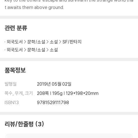
t awaits them above ground.
관련 분류
외국도서
문학/소설
소설
SF/판타지
외국도서
문학/소설
소설
품목정보
발행일
2019년 05월 02일
쪽수, 무게, 크기
208쪽 | 195g | 129*198*20mm
ISBN13
9781529111798
리뷰/한줄평
3