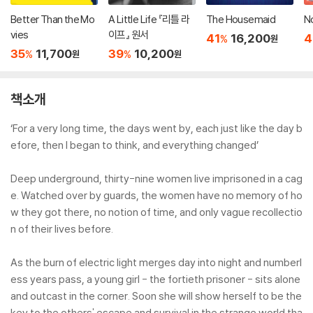
Better Than the Mo
A Little Life 『리틀 라
The Housemaid
N
vies
이프』 원서
41
16,200
4
%
원
35
11,700
39
10,200
%
%
원
원
책소개
‘For a very long time, the days went by, each just like the day b
efore, then I began to think, and everything changed’
Deep underground, thirty-nine women live imprisoned in a cag
e. Watched over by guards, the women have no memory of ho
w they got there, no notion of time, and only vague recollectio
n of their lives before.
As the burn of electric light merges day into night and numberl
ess years pass, a young girl - the fortieth prisoner - sits alone
and outcast in the corner. Soon she will show herself to be the
key to the others' escape and survival in the strange world tha