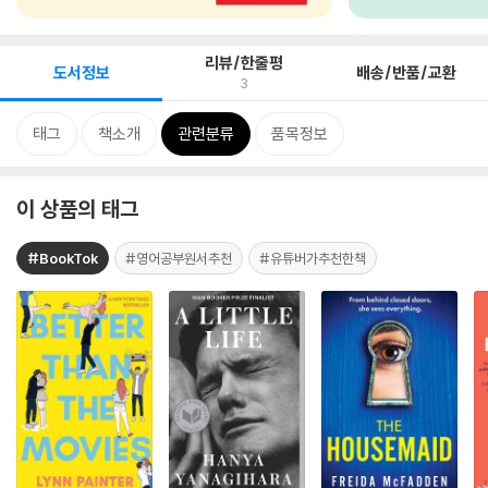
리뷰/한줄평
도서정보
배송/반품/교환
3
태그
책소개
관련분류
품목정보
이 상품의 태그
#BookTok
#영어공부원서추천
#유튜버가추천한책