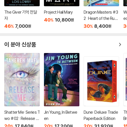
The Giver 기억 전달
Project Hail Mary
Dragon Masters #3
Wa
자
2 : Heart of the Ruby
ec
40
10,800
%
원
Dragon (A Branches
th
46
7,000
30
8,400
3
%
%
원
원
Book)
이 분야 신상품
Shatter Me: Series T
Jin Young, In Betwe
Dune: Deluxe Trade
T
wo #02 : Release M
en
Paperback Edition
Br
e
20
17,840
20
17,200
20
31,920
1
%
%
%
원
원
원