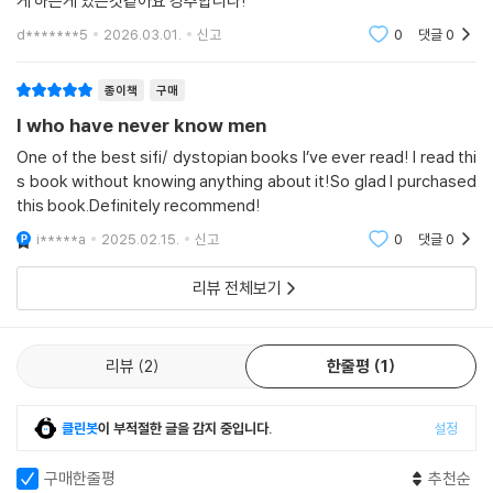
게 하는게 있는것같아요 강추합니다!
d*******5
2026.03.01.
신고
0
댓글
0
종이책
구매
I who have never know men
One of the best sifi/ dystopian books I’ve ever read! I read thi
s book without knowing anything about it!So glad I purchased
this book.Definitely recommend!
i*****a
2025.02.15.
신고
0
댓글
0
리뷰 전체보기
리뷰
2
한줄평
1
클린봇
이 부적절한 글을 감지 중입니다.
설정
구매한줄평
추천순