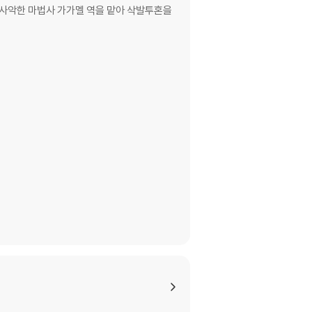
서 사악한 마법사 가가멜 역을 맡아 삭발투혼을