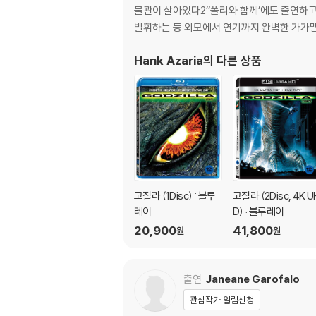
물관이 살아있다2’‘폴리와 함께’에도 출연하고
발휘하는 등 외모에서 연기까지 완벽한 가가
Hank Azaria
의 다른 상품
고질라 (1Disc) : 블루
고질라 (2Disc, 4K U
레이
D) : 블루레이
20,900
41,800
원
원
출연
Janeane Garofalo
관심작가 알림신청