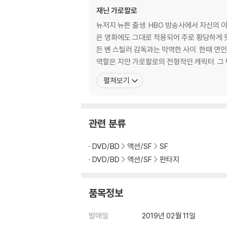
재닌 가로팔로
뉴저지 뉴튼 출생. HBO 방송사에서 자신의 이름을 
은 영화에도 그대로 적용되어 주로 황당하게 웃
든 벤 스틸러 감독과는 막역한 사이. 한때 연
역할은 지
펼쳐보기
관련 분류
DVD/BD
액션/SF
SF
DVD/BD
액션/SF
판타지
품목정보
발매일
2019년 02월 11일