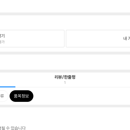
팔기
내 
불가
리뷰/한줄평
1
분류
품목정보
경될 수 있습니다