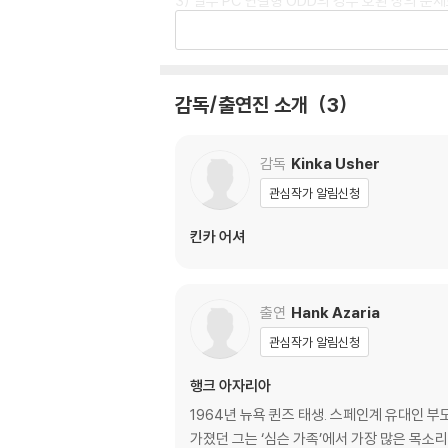
3) 일부 PC 연결형 ODD의 경우 호환 상의 
량의 경우 교환 시에도 동일한 오류가 발생할 수
※ 디스크 외관 불량
디스크에 미세한 잔 흠집이 남아있거나 인쇄 면이
감독/출연진 소개
3
다.
감독
Kinka Usher
※ 교환/반품 안내
1) 불량으로 인한 교환/반품 요청 시에는 불량 
관심작가 알림신청
관련 사진과 동영상 및 재생 기기 모델명을 첨부
킨카 어셔
2) 사양 오인지, 오 구매, 변심 사유로의 반품은
3) 스틸북 한정판, 초회 한정판의 경우 제작 
4) 한정판 상품의 변심, 오구매로 인한 반품은 
출연
Hank Azaria
관심작가 알림신청
행크 아자리아
1964년 뉴욕 퀸즈 태생. 스페인계 유대인 
가졌던 그는 ‘심슨 가족’에서 가장 많은 목소리