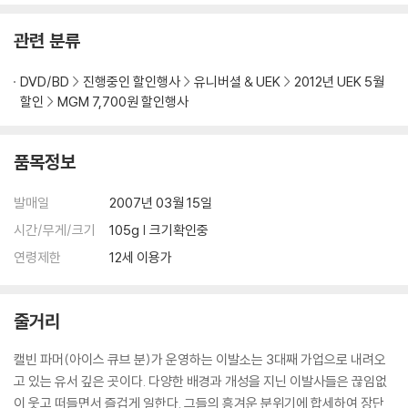
관련 분류
※ 디스크 재생 불량
1) 기기 문제로 인해 발생하는 재생 불량 현상에 대해서는 반품/교환이 불
DVD/BD
진행중인 할인행사
유니버셜 & UEK
2012년 UEK 5월
가하니 최신 소프트웨어로 업데이트된 DVD/BD 전용 기기에서 재생하실
할인
MGM 7,700원 할인행사
것을 권유해 드립니다.
2) 정전기와 먼지로 인해 재생이 원활하지 않은 경우가 있습니다. 디스크
를 마른 천으로 닦으시거나, DVD 클리너 등 전용 제품을 이용하면 대부분
품목정보
해결됩니다.
3) 일부 PC 연결형 ODD의 경우 호환 상의 문제로 정상적인 디스크도 재
발매일
2007년 03월 15일
생이 불가능한 경우가 있습니다. 독립형 전용 플레이어 사용을 권장드리
시간/무게/크기
105g | 크기확인중
며, ODD 사용으로 인한 재생 불량의 경우 교환 시에도 동일한 오류가 발
생할 수 있음을 알려드립니다.
연령제한
12세 이용가
※ 디스크 외관 불량
줄거리
디스크에 미세한 잔 흠집이 남아있거나 인쇄 면이 깨끗하지 않은 경우가
있으며, 상품의 불량이 아닙니다. 단, 재생에 이상이 있는 경우에는 불량으
캘빈 파머(아이스 큐브 분)가 운영하는 이발소는 3대째 가업으로 내려오
로 인한 반품/교환이 가능합니다.
고 있는 유서 깊은 곳이다. 다양한 배경과 개성을 지닌 이발사들은 끊임없
이 웃고 떠들면서 즐겁게 일한다. 그들의 흥겨운 분위기에 합세하여 장단