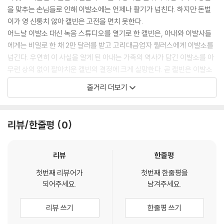
※ 교환/반품 안내
을 맞추는 손님들로 인해 이발소에는 언제나 활기가 넘친다. 하지만 돈벌
1) 불량으로 인한 교환/반품 요청 시에는 불량 확인을 위해 개봉 시의 동영
이가 영 신통치 않아 캘빈은 고전을 면치 못한다.
상을 요청할 수 있으며, 동영상이 없는 경우 교환/반품이 제한될 수 있습니
어느날 이발소 대신 녹음 스튜디오를 열기로 한 캘빈은, 아내와 이발사들
다.
에게는 비밀로 한 채 2만 달러를 받고 고리대금업자 월러스에게 이발소를
관련 사진과 동영상 및 재생 기기 모델명을 첨부하여 첨부하여 고객센터에
넘긴다. 우연히 이 사실을 알게 된 아내는 가족의 역사가 담긴 이발소를 아
문의 바랍니다.
무런 상의 없이 팔아치운 캘빈의 결정에 크게 실망한다. 곧 캘빈은 이발소
2) 사양 오인지, 오 구매, 변심 사유로의 반품은 제품 개봉 전에만 운임비
가 가족은 물론 동네 사람들에게도 소중한 존재였다는 사실을 깨닫고, 이
부담 후 처리 가능합니다.
줄거리 더보기
발소를 되찾기 위해 월러스를 만난다. 그러나 월러스가 4만 달러를 당장
3) 스틸북 한정판, 초회 한정판의 경우 제작 수량이 한정되어 있고, 택배
내놓지 않으면 팔지 않겠다고 고집하자 캘빈은 이발소를 되찾으려는 계획
이동 과정에서의 손상이 발생하면, 재 판매가 어려우므로 신중한 구매 선
을 포기한다.
택을 부탁드립니다.
리뷰/한줄평
0
한편, 전과 2범의 이발사인 리키의 사촌 JD는 그의 허락 없이 몰고 나온 트
4) 한정판 상품의 변심, 오구매로 인한 반품은 회송된 상품의 상태 확인 후
럭을 이용하여 이발소 근처의 편의점을 부수고, 현금 인출기를 훔쳐 달아
진행이 가능합니다. 택배 이동 중 파손이 발생하지 않도록 완충 포장을 부
난다. 현금 인출기 도난 사건을 추적하는 형사로부터 용의자로 몰린 리키
리뷰
한줄평
탁드립니다.
는 자칫 종신형을 받을 수도 있게 되자 캘빈과 함께 JD를 찾아 나서는데…
첫번째 리뷰어가
첫번째 한줄평을
되어주세요.
남겨주세요.
- Audio Commentary with Director Tim Story, Producers Robe
rt Teitel & George Tillman Jr, and Writer Don D. Scott
리뷰 쓰기
한줄평 쓰기
- 4 Featurettes - The Hair Club (Korean Sub)