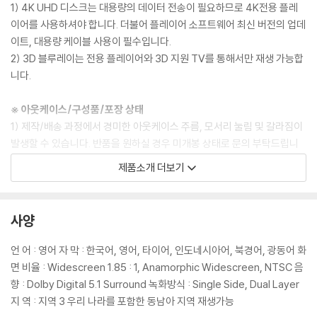
1) 4K UHD 디스크는 대용량의 데이터 전송이 필요하므로 4K전용 플레
이어를 사용하셔야 합니다. 더불어 플레이어 소프트웨어 최신 버전의 업데
이트, 대용량 케이블 사용이 필수입니다.
2) 3D 블루레이는 전용 플레이어와 3D 지원 TV를 통해서만 재생 가능합
니다.
※ 아웃케이스/구성품/포장 상태
1) 제작/배송 과정에서 경미한 아웃케이스 주름, 모서리 눌림 및 갈라짐이
발생할 수 있습니다. 반품을 원하실 경우 미개봉 상태로 문의 부탁드립니
다.
제품소개 더보기
2) 스틸북 케이스 제작 과정에서 기포 혹은 경미한 인쇄 오류가 발생할 수
있습니다.
3) 렌티큘러 스틸북의 경우, 보호필름이 붙어 판매되기도 합니다. 보호필
사양
름 손상에 의한 교환/반품은 불가합니다.
4) 본품 보호를 위해 노란색의 카톤 박스로 재포장한 경우, 카톤박스 손상
언 어 : 영어 자 막 : 한국어, 영어, 타이어, 인도네시아어, 북경어, 광동어 화
에 의한 교환/반품은 불가합니다.
면 비율 : Widescreen 1.85 : 1, Anamorphic Widescreen, NTSC 음
5) 아웃케이스/구성품/포장 상태 불량에 의한 교환/반품 신청시 불량 확
향 : Dolby Digital 5.1 Surround 녹화방식 : Single Side, Dual Layer
인을 위해 개봉 시의 동영상을 요청할 수 있으며, 동영상이 없는 경우 교
지 역 : 지역 3 우리 나라를 포함한 동남아 지역 재생가능
환/반품이 제한될 수 있습니다.