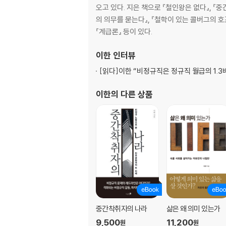
잘못된 반론｜단순 직접민주주의 모델 사고실
오고 있다. 지은 책으로 『철인왕은 없다』, 『중
의 의무를 묻는다』, 『철학이 있는 콜버그의 호프
7장 현실의 직접민주주의 제도들
『계급론』 등이 있다.
타운미팅｜레퍼렌덤과 소환제｜시민의 권한을 
이한
인터뷰
8장 심의민주주의의 탄생
[읽다]
이한 “비정규직은 정규직 월급의 1.3
심의민주주의란 무엇인가｜심의민주주의 설계를 
이한
의 다른 상품
9장 더 나은 민주주의를 위한 제안
민주주의 이념의 온전한 관철｜대안 민주주의 
10장 자유로운 시민들의 새로운 민주주의
국민을 고발하고 시민을 옹호한다｜문지기의 기
후주
찾아보기
중간착취자의 나라
삶은 왜 의미 있는가
9,500
11,200
원
원