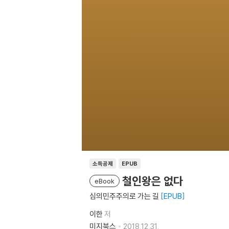
소득공제
EPUB
철인왕은 없다
eBook
심의민주주의로 가는 길
EPUB
이한
저
미지북스
2018.12.31.