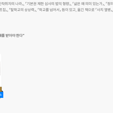
험｜직접민주주의 가상 모델의 문제점｜단순 직접민주주의의 잘못된 전제들
간착취자의 나라』, 『기본권 제한 심사의 법익 형량』, 『삶은 왜 의미 있는가』, 『정
집』, 『탈학교의 상상력』, 『학교를 넘어서』 등이 있고, 옮긴 책으로 『사치 열병』
강화하는 참여 제도｜우리의 과제
배를 받아야 한다”
위한 일곱 가지 지침
모델｜삼중 유인 구조
준｜입헌민주주의와 참주정 사이｜참주정의 은밀한 공격｜그 무엇이 되고자 