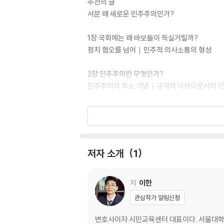
추천의 글
서문 왜 새로운 민주주의인가?
1장 국회에는 왜 바보들이 득실거릴까?
정치 혐오를 넘어｜민주적 의사소통의 형성
2장 민주주의란 무엇인가?
민주주의의 최소 개념｜규제적 이상으로서의 
3장 엘리트주의의 도전
계몽된 이해｜온전한 대의
4장 위기의 대의민주주의 Ⅰ
저자 소개
1
다수결 제도의 한계｜정당정치의 한계｜선거제도
5장 위기의 대의민주주의 Ⅱ
저
이한
선거와 투표의 한계｜클라로! 비판적 토론을 
관심작가 알림신청
6장 직접민주주의는 더 나은 민주주의인가?
변호사이자 시민교육센터 대표이다. 서울대학교