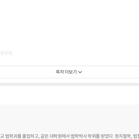
민주주의
목차 더보기
의 한계와 ‘정책 전환’
거부하는 문화｜커뮤니케이션 구조와 여론 정치
 법학과를 졸업하고, 같은 대학원에서 법학박사 학위를 받았다. 정치철학, 법철