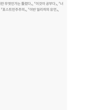
의란 무엇인가는 틀렸다』, 『이것이 공부다』, 『너
, 『포스트민주주의』, 『이반 일리히의 유언』,
하는 시민