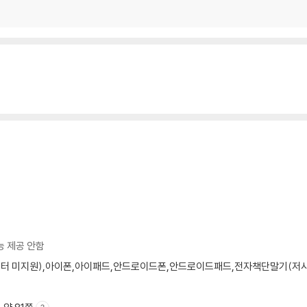
능 제공 안함
모니터 미지원),아이폰,아이패드,안드로이드폰,안드로이드패드,전자책단말기(저사양 