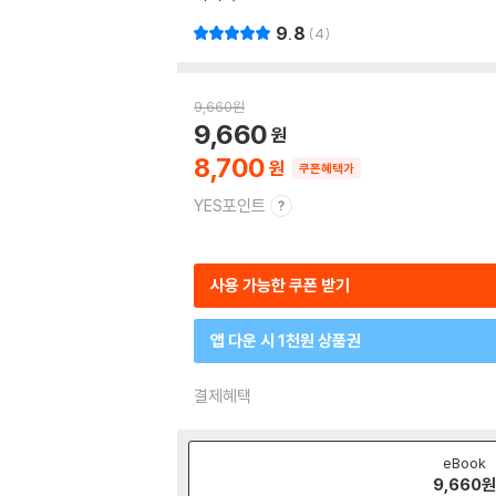
9.8
4
9,660
원
9,660
8,700
쿠폰혜택가
YES포인트
사용 가능한 쿠폰 받기
앱 다운 시 1천원 상품권
결제혜택
eBook
9,660