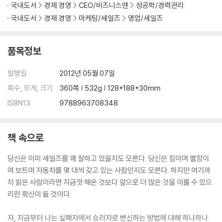
국내도서
경제 경영
CEO/비즈니스맨
성공학/경력관리
국내도서
경제 경영
마케팅/세일즈
영업/세일즈
품목정보
발행일
2012년 05월 07일
쪽수, 무게, 크기
360쪽 | 532g | 128*188*30mm
ISBN13
9788963708348
책 속으로
당신은 이미 세일즈를 꽤 잘하고 있을지도 모른다. 당신은 집이며 별장이
며 보트며 자동차를 몇 대씩 갖고 있는 사람인지도 모른다. 하지만 여기까
지 읽은 사람이라면 지금껏 해온 것보다 앞으로 더 많은 것을 이룰 수 있으
리란 확신이 들 것이다.
자, 지금부터 나는 실패자에서 승리자로 변신하는 방법에 대해 하나하나