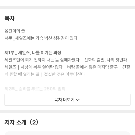
목차
옮긴이의 글
서문_세일즈에는 가슴 벅찬 성취감이 있다
제1부_ 세일즈, 나를 이기는 과정
세일즈맨이 되기 전까지 나는 늘 실패자였다｜신화의 출발, 나의 첫번째
세일즈｜세상에 쉬운 일이란 없다｜벼랑 끝에서 찾은 마지막 출구｜간절
히 원할 때 열리는 길｜절실한 것은 이루어진다
제2부_ 승리를 부르는 250의 법칙
고객에 대한 기본인식｜훌륭한 세일즈에는 패자가 없다｜조 지라드 ‘250
목차 더보기
의 법칙’｜한 사람은 한 사람이 아니다｜사이좋은 동료 vs. 기회｜자신의
경험에서 배워라｜승리의 짜릿함｜운은 스스로 만드는 것｜친척들에게
팔고 난 후에는 어떻게 할 것인가?｜효과적인 전화통화 방법｜나만의 잠
저자 소개
2
재고객 리스트｜좋은 세일즈란 대회전 관람차와 같다｜잠재고객 리스트
는 이미 당신에게 있다｜주변 사람들에게 당신의 일을 확실히 알려라｜지