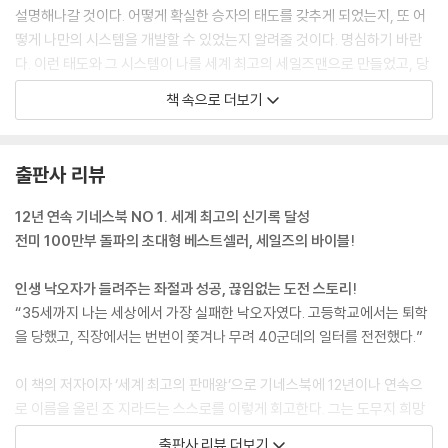
설명해나갈 것이다. 어떻게 확실한 승자의 태도를 갖추게 되었는지, 또 어
떻게 나만의 시스템을 개발할 수 있었는지 알려줄 것이다. 명심하기 바란
다. 이런 태도와 그 시스템이 나를 세계 최고의 세일즈맨으로 만들었고, 당
신도 나처럼 될 수 있다는 사실을 말이다.
책 속으로 더보기
예전에 누군가는 나를 두고 타고난 세일즈맨이라고 말했다. 하지만 이는
사실이 아니다. 어떤 세일즈맨, 혹은 대부분의 세일즈맨은 타고난 소질을
출판사 리뷰
가지고 있을지 몰라도 나는 그렇지 않았다. 나는 스스로를 세일즈맨으로
만들어갔을 뿐이다. 그리고 내가 형편없는 처지에서 출발해서 훌륭한 세일
12년 연속 기네스북 NO 1. 세계 최고의 신기록 달성
즈맨이 되었다면 어떤 누구라도 그렇게 할 수 있다.
전미 100만부 돌파의 초대형 베스트셀러, 세일즈의 바이블!
아침이 되자 경찰들은 나를 데리고 우리가 털었던 술집주인을 만나러 갔
인생 낙오자가 들려주는 좌절과 성공, 끊임없는 도전 스토리!
다. 그 주인은 나를 기억하면서 왜 그런 짓을 했느냐고 물었다. 나는 ‘나도
“35세까지 나는 세상에서 가장 실패한 낙오자였다. 고등학교에서는 퇴학
모르겠다’고 말하면서 내가 훔친 돈을 물어주겠다고 했다. 나의 제의를 받
을 당했고, 직장에서는 번번이 쫓겨나 무려 40군데의 일터를 전전했다.”
아들인 그가 처벌을 고집하지 않았기에 나는 유치장에서 풀려나올 수 있었
다. 나는 그 지옥 같은 곳에서 풀려나올 수만 있다면 무슨 일이든 할 수 있
이 책의 저자이자 ‘세계 최고의 판매왕’으로 기네스북에 12년이나 연속으
을 것만 같았다.
로 이름을 올린 조 지라드는 스스로를 이렇게 회고한다. 그는 도무지 희망
이라곤 없을 것 같은 나날을 보내다 세일즈를 만났고, 세일즈를 통해 삶의
출판사 리뷰 더보기
그 일이 있고 나서 별 볼일 없는 직업을 전전하면서 싸움질하고, 해고당하