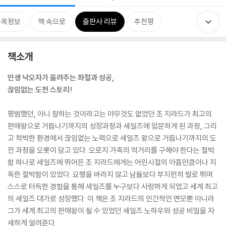
품목정보
책 속으로
출판사 리뷰
추천평
책소개
인생 낙오자가 들려주는 좌절과 성공,
끊임없는 도전 스토리!
평범했던, 아니 잘하는 것이라고는 아무것도 없었던 조 지라드가 최고의
판매왕으로 거듭나기까지의 성장과정과 세일즈에 입문하게 된 과정, 그리
고 척박한 환경에서 끊임없는 노력으로 세일즈 왕으로 거듭나기까지의 도
전 과정을 오롯이 담고 있다. 오로지 가족의 먹거리를 구해야 한다는 절박
함 하나로 세일즈에 뛰어든 조 지라드에게는 어린시절의 아픔만큼이나 지
독한 절박함이 있었다. 요행을 바라지 않고 남들보다 부지런히 발로 뛰며
스스로 터득한 경험을 통해 세일즈를 누구보다 사랑하게 되었고 세계 최고
의 세일즈 대가로 성장했다. 이 책은 조 지라드의 인간적인 면모뿐 아니라
그가 세계 최고의 판매왕이 될 수 있었던 세일즈 노하우와 성공 비밀을 자
세하게 알려준다.