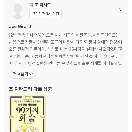
라드의 세일즈 무기｜지금 당장 자신의 파일을 만들어라｜명함, 작지만
저
조 지라드
강한 세일즈 무기｜누구나 세일즈의 대상이 될 수 있다
관심작가 알림신청
제3부_ 성공 결정력을 높이는 세일즈 비법
Joe Girard
반드시 읽히는 DM 만드는 법｜쉽지 않은 과제-읽히는 DM을 만들어라｜
12년 연속 기네스북에 오른 세계 최고의 세일즈맨. 세일즈맨으로는
DM이 가장 효과적인 시점｜기존고객은 최고의 잠재고객이다｜고객을
처음으로 자동차 왕 헨리 포드와 나란히 미국 ‘자동차 명예의 전당’에
통해 고객을 유치하는 비결｜약속엄수가 호감을 만든다｜키맨은 어디에
오른 전설적 인물이다. 스스로 ‘나는 35세까지 실패한 낙오자였다’고
나 있다｜소개부탁은 서로에게 좋은 일이다｜이발사가 당신에 관해 이야
고백한 그는, 고등학교에서 퇴학을 당한 뒤 가진 것 하나 없이 구두닦
기하도록 하라｜당신 스스로 고객의 키맨이 돼라｜꼭 성사시켜야 할 거래
에, 접시닦이, 건설현장 인부 등 온갖 허드렛일로 생계를 이어갈 만큼
가 있다｜생각하는 세일즈맨이 성공한다｜세일즈의 관건, 기회 만들기
불우한 청년기를 보냈다. 가는 직장마다 번번이 쫓겨나 옮긴 직장만
펼쳐보기
｜‘열심히’보다는 ‘지혜롭게’｜하루를 버리더라도 250명을 잃는 것보다
도 40군데가 넘으며 마음먹고 시작한 사업도 결국 사기를 당하고 만
낫다｜무엇을 잃었는지 알면 승리할 수 있다｜진실과 거짓 사이｜상대방
다. 철저한 실패와 절망 앞에서 좌절한 그는 ‘세일즈’로 인생의 전기를
조 지라드
의 다른 상품
의 물건을 칭찬하라｜작은 것을 주면 큰 것을 얻게 된다｜고객의 눈높이
마련하게 된다. 그는 고객에 대한 남다른
에 맞춰라｜상대방을 불편하게 하지 마라｜성패를 좌우하는 사소한 선물
｜냄새를 팔아라｜당신이 물건을 샀을 때 맡았던 냄새를 기억하라｜고객
을 완전한 ‘내 편’으로 만들어라｜고객의 심리와 정보를 읽는 법｜고객의
이름을 알아내는 최고의 방법｜고객의 마음을 읽는 방법｜고객에게 초점
을 맞춰라.｜적당한 가격을 제시하는 법｜계약체결을 준비하는 효과적인
방법｜상대방을 완전히 사로잡는 법｜돌아올 수 없는 길을 건너게 만들어