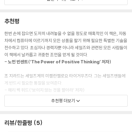
돌파구를 찾았다. 이 책은 이렇게 인생의 절반을 실패자로 살았던 조 지라
고, 끼리끼리 몰려다니면서 당구나 치며 시간을 보내는 생활이 다시 시작
드가 세계 최고의 세일즈맨으로 성장하기까지의 좌절과 성공, 끊임없는 도
되었다. 가끔은 당시 누군가가 나를 잘 이끌어주기만 했어도 한 직장에 머
전 스토리를 담고 있다.
추천평
무르며 착실하게 일했을 거라는 생각이 든다. 하지만 누구도 나를 제대로
대우해주는 사람이 없었기에 나는 마치 내가 쓸모없는 인간이라는 사실을
조 지라드의 유년기, 청년기는 참으로 불우했다. 끊임없이 이어진 아버지
한번 손에 잡으면 도저히 내려놓을 수 없을 정도로 매혹적인 이 책은, 자동
증명이라도 하려는 듯 행동했다.
의 폭언과 매질 때문에 살아야 할 이유를 찾지 못한 채 방황해야 했으며, 친
차에서 컴퓨터에 이르기까지 모든 상품을 팔기 위해 필요한 특별한 기술을
구들과 어울려 도둑질을 하다 걸려 유치장에서 하루를 보내기도 했다. 어
전수하고 있다. 초심자나 경력자뿐 아니라 세일즈와 관련된 모든 사람들이
절박했다. 그리고 간절히 원했다. 그게 전부였다. 그에게 차를 판매하기 위
렵게 직장에 들어가서도 번번이 쫓겨나 구두닦이, 접시닦이, 건설현장 인
이 책에서 날카롭고 귀중한 조언을 얻게 될 것이다.
한 말과 행동은 오로지 간절한 마음에서 연유했다. 만일 자신이 무엇을 원
부 등 온갖 허드렛일을 하며 근근히 생계를 유지해야 했다. 뿐만 아니라 놀
- 노먼 빈센트(‘The Power of Positive Thinking’ 저자)
하는지 정확히 알고, 이를 정말 간절히 원한다면 세일즈맨으로서 절반은
음판을 운영하다 경찰에 적발돼 잔뜩 벌금을 내는가 하면 마음먹고 시작한
성공한 셈이다. 간절히 원하는 마음이 없다면 그 누구도 훌륭한 세일즈맨
일도 사기를 당하는 등 그의 좌절과 고통은 그칠 줄 모르고 계속된다. 하지
조 지라드는 세일즈계의 미켈란젤로요 타이거우즈다. 그는 세일즈맨들에
이 될 수 없다.
만 그는 어느 날, 인생의 뒷골목에서 화려하게 부활해 ‘제2의 인생’을 열었
게 반드시 필요한 통찰을 보여준다.
다. 바로 세일즈를 통해서다.
- 해리 벡 위드(‘보이지 않는 것을 팔아라’ 저자)
내가 세계에서 제일가는 세일즈맨이 될 수 있었던 가장 큰 원동력은 배고
《누구에게나 최고의 하루가 있다》는 이처럼 평범했던, 아니 잘하는 것이
픈 가족들을 부양해야 한다는 간절한 마음이었다.
추천평 더보기
라고는 아무것도 없었던 조 지라드가 최고의 판매왕으로 거듭나기까지의
자동차 세일즈맨의 흥미롭고 신비하기까지 한 정신세계를 들여다볼 수 있
성장과정과 세일즈에 입문하게 된 과정, 그리고 척박한 환경에서 끊임없는
는 책!
우리가 상대하는 모든 사람은 그가 구매고객이든, 잠재고객이든, 일반인
노력으로 세일즈 왕으로 거듭나기까지의 도전 과정을 오롯이 담고 있다.
이든 이 세상에 둘도 없이 소중한 존재들이다. 이들은 절대 방해꾼이나 골
리뷰/한줄평
5
오로지 가족의 먹거리를 구해야 한다는 절박함 하나로 세일즈에 뛰어든 조
채터누가 뉴스프리 프레스(Chatanooga News-Free Press)
칫덩어리가 아니다. 그들은 우리를 먹여 살리는 사람들이다. 이를 철저히
지라드에게는 어린시절의 아픔만큼이나 지독한 절박함이 있었다. 요행을