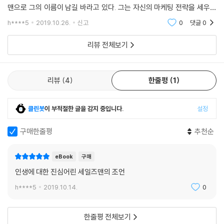
용법까지 세일즈의 모든 것이 이 책 한권에 담겨 있다고 해도 과언이 아니
맨으로 그의 이름이 남길 바라고 있다. 그는 자신의 마케팅 전략을 세우고
세일즈를 잘하기 위해 천재일 필요는 없다. 나는 고등학교도 졸업하지 못
다.
그 전략을 아주 성실하게 이행을 해왔다. 물론 많은 시행착오와 실패,좌절
했지만 내 눈과 귀, 그리고 내 육감을 믿고 있다. 나는 만나는 모든 사람들
h****5
2019.10.26.
신고
0
댓글
0
을 겪지 않았다면
이 내 일을 돕는 중요인물이라는 생각을 명심하며 항상 스스로를 훈련시켰
뿐만 아니라 그는 이 책을 통해 세일즈를 바라보는 관점의 변화, 마인드 강
다. 나는 누구에게라도 ‘한번 팔면 그뿐’이라는 생각을 가져본 적이 없다.
리뷰 전체보기
화, 발상의 전환이 세일즈의 강력한 무기임을 거듭 강조한다. 불우한 청년
나는 언제나 지라드 250명의 법칙을 생각했다.
기를 거쳐 세계 최고의 자리에 오른 저자의 성공비결이 궁극적으로 긍정적
---본문 중에서
이고 전략적인 마인드에서 시작되었음을 두말할 나위가 없다. 이 책의 큰
리뷰
4
한줄평
1
장점 중 하나는 저자의 노하우를 전수받는데 그치는 것이 아니라 책을 읽
은 이라면 누구나 각자의 세일즈 노하우로 발전, 계발할 수 있도록 많은 힌
트를 제공하고 있다는 점이다. 팔아야 할 제품이 보험이든, 자동차든, 화장
클린봇
이 부적절한 글을 감지 중입니다.
설정
품이든 상관 없이 비즈니스 현장에서 일하는 세일즈맨이라면 누구나 한번
구매한줄평
추천순
쯤 정독해야 할 책이다.
고단한 시대에 띄우는 최고의 응원가!
eBook
구매
미국에서 100만부 이상 판매된 이 책은 최고가 되고 싶은 세일즈맨들이라
인생에 대한 진심어린 세일즈맨의 조언
면 두고두고 읽어야 할 세일즈의 고전 중에서도 고전이다. 또한 현장에서
h****5
2019.10.14.
0
고군분투하는 세일즈맨은 물론이고 어려운 시대를 살아가는 모든 사람에
게 희망과 도전의식을 심어주는 자기계발서로도 손색이 없다. 이 책은 ‘누
구에게나 최고의 하루는 있다. 절망하지 말고 꿋꿋이 자기 길을 가라. 아주
한줄평 전체보기