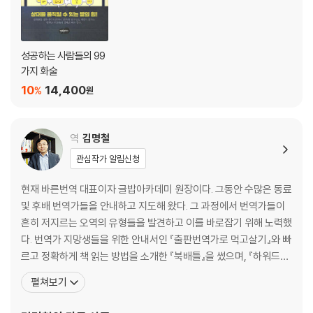
라｜시간투자에 대한 보상은 확실히 받아라｜세일즈 이후의 신뢰관계 구
축｜계약이 완료되기 전에 고객에게 상품을 인도하라｜현장인도의 여러
가지 효과｜마법의 한마디｜계약 이후에 찾아오는 진정한 승리｜골칫덩
성공하는 사람들의 99
어리 상품을 보물로｜연락을 지속하라｜배운 것을 잊지 마라｜다른 사람
가지 화술
의 도움을 활용하는 방법｜나의 가장 큰 경쟁자｜내 연극의 핵심은 진실
10
14,400
%
원
｜내 인생의 가장 큰 스릴
제4부_ 당신에게도 ‘최고의 하루’는 있다
역
김명철
세일즈란 주고받는 것이다｜현명한 투자는 보다 큰 가치로 나타난다｜남
관심작가 알림신청
들과 다른 식으로 일하는 걸 두려워 말라｜마지막이란 없다｜누구든 나처
럼 할 수 있다｜당신이 맞이할 최고의 하루
현재 바른번역 대표이자 글밥아카데미 원장이다. 그동안 수많은 동료
및 후배 번역가들을 안내하고 지도해 왔다. 그 과정에서 번역가들이
흔히 저지르는 오역의 유형들을 발견하고 이를 바로잡기 위해 노력했
다. 번역가 지망생들을 위한 안내서인 『출판번역가로 먹고살기』와 빠
르고 정확하게 책 읽는 방법을 소개한 『북배틀』을 썼으며, 『하워드의
선물』, 『파는 것이 인간이다』, 『위대한 기업은 다 어디로 갔을까』, 『오
펼쳐보기
헨리 단편선』, 『새로운 미래가 온다』, 『정의란 무엇인가』 등 100권에
가까운 책을 번역했다. 특히 출판 및 영상번역 교육기관인 글밥 아카