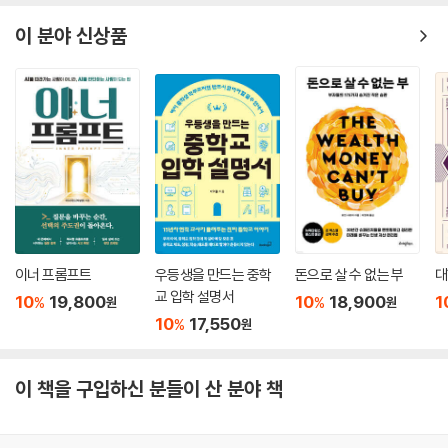
이 분야 신상품
이너 프롬프트
우등생을 만드는 중학
돈으로 살 수 없는 부
대
교 입학 설명서
10
19,800
10
18,900
1
%
%
원
원
10
17,550
%
원
이 책을 구입하신 분들이 산 분야 책