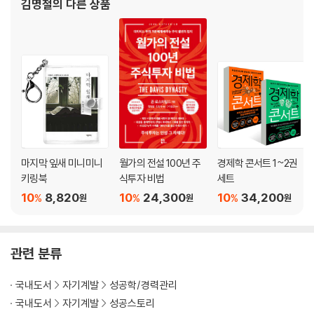
김명철
의 다른 상품
데미를 설립해 수많은 후배 번역가들
마지막 잎새 미니미니
월가의 전설 100년 주
경제학 콘서트 1~2권
키링북
식투자 비법
세트
10
8,820
10
24,300
10
34,200
%
%
%
원
원
원
관련 분류
국내도서
자기계발
성공학/경력관리
국내도서
자기계발
성공스토리