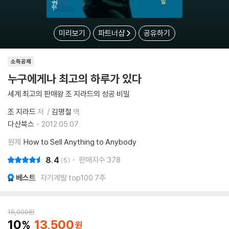
미리보기
파트너샵
공유하기
소득공제
누구에게나 최고의 하루가 있다
세계 최고의 판매왕 조 지라드의 성공 비밀
조 지라드
저
김명철
역
다산북스
2012.05.07.
원제
How to Sell Anything to Anybody
8.4
판매지수
378
5
베스트
자기계발 top100 7주
15,000
원
10
13,500