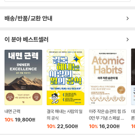
작은 가능성에서도 희망을 발견하고, 그 가능성에서 커다란 성공을 일궈내
라’고 말한다. 출생 자체가 비극이었던 한 소년이 세계 최고의 성공궤도에
삿르기까지의 감동적인 이야기는 어려운 시기에 절망과 희망 사이에서 위
배송/반품/교환 안내
험한 줄타기를 하고 있는 현대인들에게 ‘따듯한 희망의 보고서’가 되어줄
것이다.
이 분야 베스트셀러
내면 근력
결국 해내는 사람의 일
아주 작은 습관의 힘 (5
데
의 공식
0만 부 기념 스페셜 에
론
10
19,800
%
원
디션)
무
10
22,500
10
16,200
1
%
%
원
원