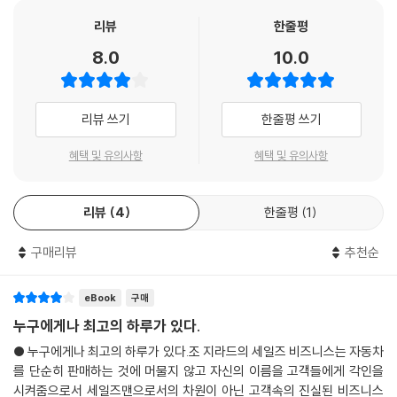
인식하고 명심하지 않는다면, 그건 자신이 하는 일을 제대로 모르는 셈이
바라지 않고 남들보다 부지런히 발로 뛰며 스스로 터득한 경험을 통해 세
리뷰
한줄평
다.
일즈를 누구보다 사랑하게 되었고 세계 최고의 세일즈 대가로 성장했다.
8.0
10.0
이 책은 조 지라드의 인간적인 면모뿐 아니라 그가 세계 최고의 판매왕이
만약 당신이 단 한 사람에게라도 건방진 말투로 대하거나 그를 화나게 만
될 수 있었던 세일즈 노하우와 성공 비밀을 자세하게 알려준다.
든다면 당신의 주머니를 돈으로 채워줄 수 있는 250명을 잃게 되는 셈이
다. 그런 위험을 감수하고서라도 순간의 기분에 충실해야겠는가?
리뷰 쓰기
한줄평 쓰기
세일즈의 기초부터 판매왕 전략까지
판매왕이 들려주는 성공 비밀!
사무실 문을 닫고 고객과 단둘이 마주하는 것은, 외과의사가 수술대 위에
혜택 및 유의사항
혜택 및 유의사항
조 지라드는 ‘세일즈는 기술, 도구, 경험, 수완을 이용하여 제품을 판매하
누운 환자를 대하는 것과 비슷하다. 그런데 자신이 무얼 해야 하는지 확실
는 전문직업’이라고 말한다. 그리고 세일즈 활동에 필요한 다양한 요소들
히 알기도 전에 배에 칼을 대서는 안 된다. 맹장염이 걸린 환자에게서 쓸개
을 세일즈 프로세스에 맞춰 한 단계 한 단계 충실히 설명하고 있다. 이미 많
리뷰
4
한줄평
1
를 끄집어내서는 안 될 일이다. 그러므로 계약체결 단계에 들어가기 전에
은 사람들에게 잘 알려진 ‘지라드 250의 법칙’과 함께 명함을 300% 활용
정보수집 작업을 사전에 확실히 끝내놓아야 한다.
하는 명함 마케팅 기술, 고객을 아군이자 협력자로 전환시키는 기술, 고객
구매리뷰
추천순
이 DM을 확실히 읽게 만드는 기술, 키맨을 활용하여 고객 네트워크를 늘
사람은 누구나 침묵을 싫어하며 대부분의 사람들은 침묵을 깨려 한다. 고
리는 법, 고객의 마음을 읽어 움직이는 법, 고객을 평생 내편으로 만드는
eBook
구매
객이 그렇게 할 수 있도록 만들어라. 고객은 침묵을 견딜 수 없어한다. 그가
법, 정보 수집과 활용법, 마지막 순간에 망설이는 고객을 확실히 내 편으로
누구에게나 최고의 하루가 있다.
입을 열 수 있도록 분위기를 조성하라. 그로 하여금 자신이 주저하고 망설
만드는 굳히기 기술 등 실전에서 활용할 수 있는 많은 방법들을 알려주고
이는 이유에 대해 말하게 하라. 당신이 말하는 것보다, 듣고 바라보면서 더
● 누구에게나 최고의 하루가 있다.조 지라드의 세일즈 비즈니스는 자동차
있다. 한마디로 상황과 제품에 상관없이 세일즈맨이라면 누구나 알아야 할
많은 것을 알아낼 수 있을 것이다.
를 단순히 판매하는 것에 머물지 않고 자신의 이름을 고객들에게 각인을
마음가짐과 고객 응대법부터, 다양한 현장 전략, 인맥관리, 정보수집과 활
시켜줌으로서 세일즈맨으로서의 차원이 아닌 고객속의 진실된 비즈니스