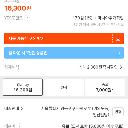
16,300
원
16,300
YES포인트
170원 (1%)
마니아추가적립
5만원 이상 구매 시 2천원 추가 적립
사용 가능한 쿠폰 받기
앱 다운 시 1천원 상품권
결제혜택
최대 2,000원 즉시할인
Blu-ray
중고
원서
16,300
원
7,000
원~
배송안내
서울특별시 영등포구 은행로 11(여의도동,
변경
일신빌딩)
배송비
유료
(도서 포함 15,000원 이상 무료)