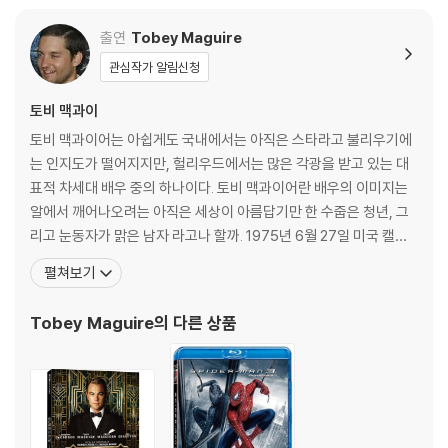
3) 스틸북 한정판, 초회 한정판의 경우 제작 수량이 한정되어 있고, 택배
이동 과정에서의 손상이 발생하면, 재 판매가 어려우므로 신중한 구매 선
출연
Tobey Maguire
택을 부탁드립니다.
관심작가 알림신청
4) 한정판 상품의 변심, 오구매로 인한 반품은 회송된 상품의 상태 확인 후
진행이 가능합니다. 택배 이동 중 파손이 발생하지 않도록 완충 포장을 부
토비 맥과이
탁드립니다.
토비 맥과이어는 아쉽게도 국내에서는 아직은 스타라고 불리우기에
는 인지도가 떨어지지만, 헐리우드에서는 많은 각광을 받고 있는 대
표적 차세대 배우 중의 하나이다. 토비 맥과이어란 배우의 이미지는
알에서 깨어나오려는 아직은 세상이 아름답기만 한 수줍은 청년, 그
리고 눈동자가 맑은 남자 라고나 할까. 1975년 6월 27일 미국 캘리
포니아주 산타모니카에서 태어난 토비는 16살때 학교를 그만두고,
펼쳐보기
배우수업에만 전념했다. 아카데미 단편영화 부분에 노미네이트된 19
95년도작 단편영화 <듀크 오브 그루브>에 출연하였으며, 그해에 출
Tobey Maguire
의 다른 상품
연한 또다른 작품 <엠파이어 레코드>에서는 그가 출연한 부