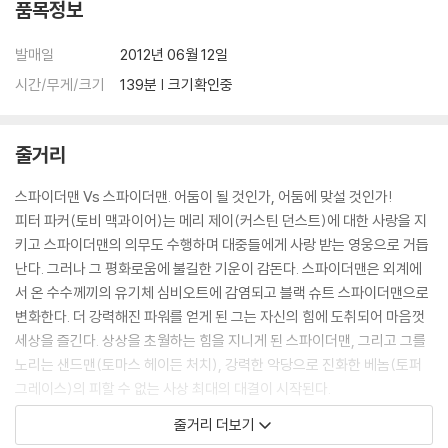
품목정보
발매일
2012년 06월 12일
시간/무게/크기
139분 | 크기확인중
줄거리
스파이더맨 Vs 스파이더맨. 어둠이 될 것인가, 어둠에 맞설 것인가!
피터 파커(토비 맥과이어)는 메리 제이(커스틴 던스트)에 대한 사랑을 지
키고 스파이더맨의 의무도 수행하며 대중들에게 사랑 받는 영웅으로 거듭
난다. 그러나 그 평화로움에 불길한 기운이 감돈다. 스파이더맨은 외계에
서 온 수수께끼의 유기체 심비오트에 감염되고 블랙 슈트 스파이더맨으로
변화한다. 더 강력해진 파워를 얻게 된 그는 자신의 힘에 도취되어 마음껏
세상을 즐긴다. 상상을 초월하는 힘을 지니게 된 스파이더맨, 그리고 그를
노리는 샌드맨(토마스 헤이든 처치), 강력한 악당으로 진화한 베놈(토퍼
그레이스)의 피할 수 없는 사상 최대의 대결이 시작된다.
줄거리 더보기
시리즈 사상 최대 3억 달러의 제작비, 더욱 강력해진 스파이더 맨과 파워