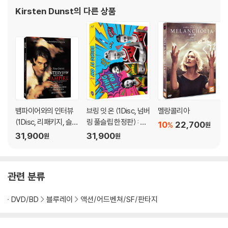
커스틴 던스트는 5세라는 어린나이에 우디앨런의 <뉴욕 스토리>(1
Kirsten Dunst
의 다른 상품
989)로 데뷔했다. 헐리우드의 많은 아역 스타들이 반짝스타로
뱀파이어와의 인터뷰
브링 잇 온 (1Disc, 넘버
멜랑콜리아
(1Disc, 리패키지, 슬립
링 풀슬립 한정판) : 블
10
22,700
%
원
케이스 한정판) : 블루
루레이
31,900
31,900
원
원
레이
관련 분류
DVD/BD
블루레이
액션/어드벤쳐/SF/판타지