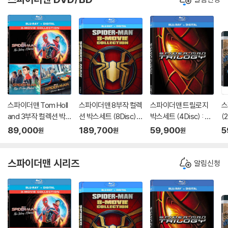
스파이더맨 Tom Holl
스파이더맨 8부작 컬렉
스파이더맨 트릴로지
스
and 3부작 컬렉션 박
션 박스세트 (8Disc) :
박스세트 (4Disc) : 블
(2
스세트 (3Disc) : 블루
블루레이
루레이
+
89,000
189,700
59,900
5
원
원
원
레이
스파이더맨 시리즈
알림신청