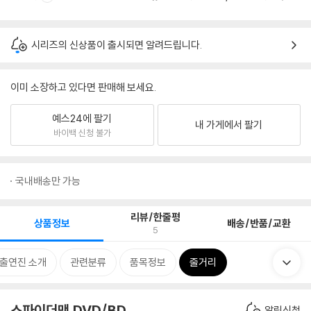
시리즈의 신상품이 출시되면 알려드립니다.
이미 소장하고 있다면 판매해 보세요.
예스24에 팔기
내 가게에서 팔기
바이백 신청 불가
국내배송만 가능
리뷰/한줄평
상품정보
배송/반품/교환
5
/출연진 소개
관련분류
품목정보
줄거리
스파이더맨 DVD/BD
알림신청