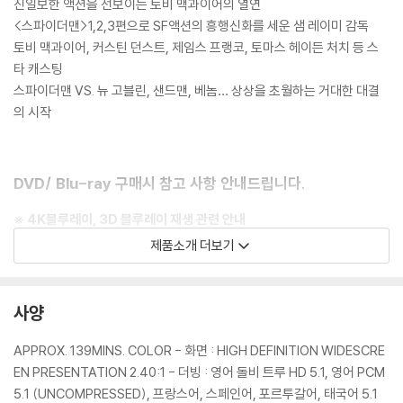
진일보한 액션을 선보이는 토비 맥과이어의 열연
<스파이더맨>1,2,3편으로 SF액션의 흥행신화를 세운 샘 레이미 감독
토비 맥과이어, 커스틴 던스트, 제임스 프랭코, 토마스 헤이든 처치 등 스
타 캐스팅
스파이더맨 VS. 뉴 고블린, 샌드맨, 베놈… 상상을 초월하는 거대한 대결
의 시작
DVD/ Blu-ray 구매시 참고 사항 안내드립니다.
※ 4K블루레이, 3D 블루레이 재생 관련 안내
1) 4K UHD 디스크는 대용량의 데이터 전송이 필요하므로 4K전용 플레
제품소개 더보기
이어를 사용하셔야 합니다. 더불어 플레이어 소프트웨어 최신 버전의 업데
이트, 대용량 케이블 사용이 필수입니다.
2) 3D 블루레이는 전용 플레이어와 3D 지원 TV를 통해서만 재생 가능합
사양
니다.
APPROX. 139MINS. COLOR - 화면 : HIGH DEFINITION WIDESCRE
※ 아웃케이스/구성품/포장 상태
EN PRESENTATION 2.40:1 - 더빙 : 영어 돌비 트루 HD 5.1, 영어 PCM
1) 제작/배송 과정에서 경미한 아웃케이스 주름, 모서리 눌림 및 갈라짐이
5.1 (UNCOMPRESSED), 프랑스어, 스페인어, 포르투갈어, 태국어 5.1