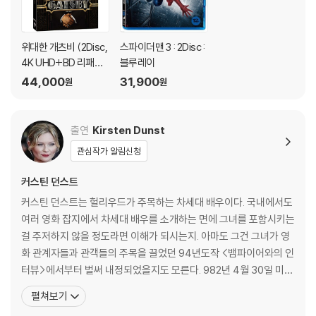
위대한 개츠비 (2Disc,
스파이더맨 3 : 2Disc :
4K UHD+BD 리패키
블루레이
지, 슬립케이스 한정
44,000
31,900
원
원
판) : 블루레이
출연
Kirsten Dunst
관심작가 알림신청
커스틴 던스트
커스틴 던스트는 헐리우드가 주목하는 차세대 배우이다. 국내에서도
여러 영화 잡지에서 차세대 배우를 소개하는 면에 그녀를 포함시키는
걸 주저하지 않을 정도라면 이해가 되시는지. 아마도 그건 그녀가 영
화 관계자들과 관객들의 주목을 끌었던 94년도작 <뱀파이어와의 인
터뷰>에서부터 벌써 내정되었을지도 모른다. 982년 4월 30일 미국
뉴저지주 포인트플레전트에서 태어난 커스틴은 세살 때부터 모델로
펼쳐보기
서 활동하였다. 빛나는 금발머리와 깜찍하게 패인 보조개를 자랑하는