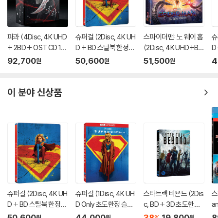
파과 (4Disc, 4K UHD
슈퍼걸 (2Disc, 4K UH
스파이더맨: 노 웨이 홈
슈
+ 2BD + OST CD 15
D + BD 스틸북 한정
(2Disc, 4K UHD+BD
D
00장 한정 스틸북 한정
판) (펀치) : 블루레이
렌티큘러 풀슬립 B1 스
케
92,700
50,600
51,500
4
원
원
원
판) : 블루레이
틸북 넘버링 한정판) :
블루레이
이 분야 신상품
슈퍼걸 (2Disc, 4K UH
슈퍼걸 (1Disc, 4K UH
스타트렉 비욘드 (2Dis
스
D + BD 스틸북 한정
D Only 초도한정 슬립
c, BD + 3D 초도한정
a
판) (펀치) : 블루레이
케이스) : 블루레이
오링 케이스) : 블루레
스
50,600
44,000
38
19,800
8
%
원
원
원