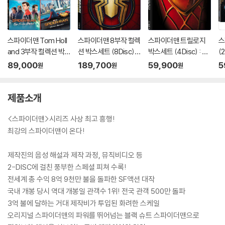
스파이더맨 Tom Holl
스파이더맨 8부작 컬렉
스파이더맨 트릴로지
스
and 3부작 컬렉션 박
션 박스세트 (8Disc) :
박스세트 (4Disc) : 블
(2
스세트 (3Disc) : 블루
블루레이
루레이
+
89,000
189,700
59,900
5
원
원
원
레이
제품소개
<스파이더맨>시리즈 사상 최고 흥행!
최강의 스파이더맨이 온다!
제작진의 음성 해설과 제작 과정, 뮤직비디오 등
2-DISC에 걸친 풍부한 스페셜 피쳐 수록!
전세계 총 수익 8억 9천만 불을 돌파한 SF액션 대작
국내 개봉 당시 역대 개봉일 관객수 1위! 전국 관객 500만 돌파
3억 불에 달하는 거대 제작비가 투입된 화려한 스케일
오리지널 스파이더맨의 파워를 뛰어넘는 블랙 슈트 스파이더맨으로