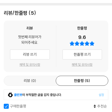
풀한 3명의 악당으로 컴백해 시리즈 최고의 흥행을 달성한 액션 블록버스
터. 전미 박스오피스 2주 연속 1위를 기록하며 첫 주 수익만 1억5천만 달러
리뷰/한줄평
5
를 기록했으며, 전세계 흥행수익 8억 8천만 달러를 돌파하며 역대 영화 흥
행순위 10위에 오르는 대기록을 세웠다. 국내 개봉 시에도 첫날 50만 관객
으로 '괴물'의 45만을 꺾고 역대 개봉일 관객수 1위를 차지했으며, 전국 4
리뷰
한줄평
90만 관객을 돌파했다. 토비 맥과이어, 커스틴 던스트, 제임스 프랑코, 로
9.6
첫번째 리뷰어가
즈메리 해리스, J.K. 심슨스, 딜란 베이커 등 전편의 멤버들이 모두 재회해
되어주세요.
화려한 연기호흡을 보여주며, '스파이더맨''이블 데드' 시리즈의 샘 레이미
감독이 메가폰을 잡았다. 상상조차 할 수 없는 박진감 넘치는 액션과 현란
리뷰 쓰기
한줄평 쓰기
한 영상으로 극장가를 휘어잡은 '스파이더맨'은 오리지널 스파이더맨의 파
워를 뛰어넘는 블랙 슈트 스파이더맨, 온 몸이 모래로 만들어져 모래를 자
혜택 및 유의사항
혜택 및 유의사항
유자재로 조정할 수 있는 샌드맨, 신형 고블린 글라이더로 더 스피디해진
뉴 고블린, 그리고 스파이더맨의 가장 강력한 적인 베놈을 앞세우며 진일
리뷰
0
한줄평
5
보한 CG로 안방관객들을 다시 한번 즐겁게 한다. '스파이더맨 3'의 백미인
최강 악당들과의 대결 장면은 보는 이를 압도할 만한 스케일과 스피드. 특
히 스피드의 정점을 볼 수 있는 뉴 고블린과의 대결은 뉴욕의 빌딩 숲 사이
클린봇
이 부적절한 글을 감지 중입니다.
설정
를 날아다니는 아찔한 공중전의 묘미를 느낄 수 있다. 멀티 스파이더캠 촬
영과 그래비티프리 테크놀로지로 완성된 시네마 롤러코스터, 메리 제인과
구매한줄평
추천순
스파이더맨의 감각적인 로맨스가 더해져 보는 이들을 즐겁게 한다. '스파