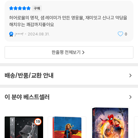
이더맨3'는 화질과 음향, 보너스 피쳐를 모두 만족시키며 블루레이의 진수
구매
를 확인할 수 있는 레퍼런스급 타이틀이다.
허어로물의 명작, 샘 레이미가 만든 영웅물, 재미잇고 신나고 악당을
해치우는 쾌감까지좋아요
j***f
2024.08.31.
0
한줄평 전체보기
배송/반품/교환 안내
이 분야 베스트셀러
19