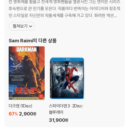
칸 영화제를 휩쓸고 전세계 영화팬들을 열광시킨 그는 연이은 시리즈
3) 일부 PC 연결형 ODD의 경우 호환 상의 문제로 정상적인 디스크도 재
nue_ 클리브랜드-유클리드가의 추적 ② AD Campaign _ 광고 - Trail
후속편으로 큰 인기를 모은다. 작품마다 번뜩이는 아이디어와 창조적
생이 불가능한 경우가 있습니다. 독립형 전용 플레이어 사용을 권장드리
ers _ 예고편 - TV Spots Around The World_ 다국적 TV 광고
인 스타일로 자신만의 작품세계를 구축해 가고 있다. 화려한 액션과
며, ODD 사용으로 인한 재생 불량의 경우 교환 시에도 동일한 오류가 발
더욱 정교해진 CG, 그리고 스피디한 연출로 그는 관객들에게 '스파
펼쳐보기
생할 수 있음을 알려드립니다.
이더맨'만이 보여줄 수 있는 모든 것들을 선사하며, 다시 한번 자신의
진가를 관객들에게 각인시켰다. [필모그래피]이블 데드(1981)|감독
※ 디스크 외관 불량
Sam Raimi
의 다른 상품
다크맨(1990)|감독 이블데드 3 - 암흑
디스크에 미세한 잔 흠집이 남아있거나 인쇄 면이 깨끗하지 않은 경우가
있으며, 상품의 불량이 아닙니다. 단, 재생에 이상이 있는 경우에는 불량으
로 인한 반품/교환이 가능합니다.
※ 교환/반품 안내
1) 불량으로 인한 교환/반품 요청 시에는 불량 확인을 위해 개봉 시의 동영
상을 요청할 수 있으며, 동영상이 없는 경우 교환/반품이 제한될 수 있습니
다.
관련 사진과 동영상 및 재생 기기 모델명을 첨부하여 첨부하여 고객센터에
다크맨 (1Disc)
스파이더맨 3 : 2Disc :
문의 바랍니다.
블루레이
67
2,900
%
원
2) 사양 오인지, 오 구매, 변심 사유로의 반품은 제품 개봉 전에만 운임비
31,900
원
부담 후 처리 가능합니다.