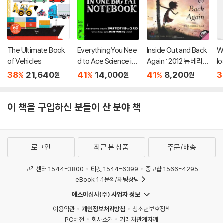
The Ultimate Book
Everything You Nee
Inside Out and Back
W
of Vehicles
d to Ace Science in
Again : 2012 뉴베리
lo
One Big Fat Notebo
아너
s
38
21,640
41
14,000
41
8,200
3
%
%
%
원
원
원
ok
t)
이 책을 구입하신 분들이 산 분야 책
로그인
최근 본 상품
주문/배송
고객센터 1544-3800
티켓 1544-6399
중고샵 1566-4295
eBook 1:1문의/채팅상담
예스이십사(주) 사업자 정보
이용약관
개인정보처리방침
청소년보호정책
PC버전
회사소개
거래처관계자께