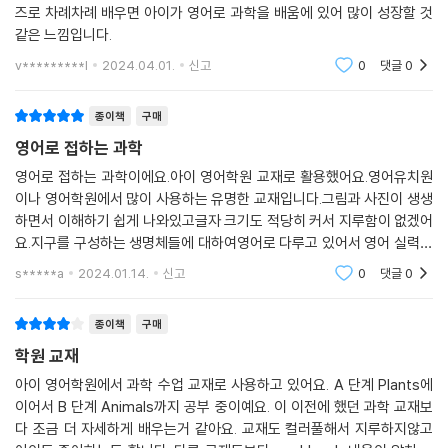
즈로 차례차례 배우면 아이가 영어로 과학을 배움에 있어 많이 성장할 것
같은 느낌입니다.
v*********l
2024.04.01.
신고
0
댓글
0
종이책
구매
영어로 접하는 과학
영어로 접하는 과학이에요.아이 영어학원 교재로 활용했어요.영어유치원
이나 영어학원에서 많이 사용하는 유명한 교재입니다.그림과 사진이 생생
하면서 이해하기 쉽게 나와있고글자 크기도 적당히 커서 지루함이 없겠어
요.지구를 구성하는 생명체들에 대하여영어로 다루고 있어서 영어 실력과
과학 지식이 모두 높아집니다. 유닛 순서대로 차근히 밟아가면 좋을 듯 합
s*****a
2024.01.14.
신고
0
댓글
0
니다.
종이책
구매
학원 교재
아이 영어학원에서 과학 수업 교재로 사용하고 있어요. A 단계 Plants에
이어서 B 단계 Animals까지 공부 중이예요. 이 이전에 했던 과학 교재보
다 조금 더 자세하게 배우는거 같아요. 교재도 컬러풀해서 지루하지않고