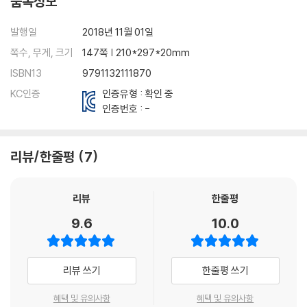
품목정보
Chapter 4 Review and Test Preparation
Careers in Science
발행일
2018년 11월 01일
쪽수, 무게, 크기
147쪽 | 210*297*20mm
ISBN13
9791132111870
KC인증
인증유형 : 확인 중
인증번호 : -
리뷰/한줄평
7
리뷰
한줄평
9.6
10.0
리뷰 쓰기
한줄평 쓰기
혜택 및 유의사항
혜택 및 유의사항