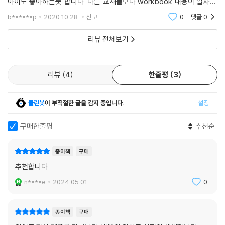
아이도 좋아하는듯 합니다. 다른 교재들보다 workbook 내용이 알차요.
본 교재랑 비슷한 양이예요.^^ 덕분에 책 한권이 금방 끝나요ㅎㅎ 금방 또
b******p
2020.10.28.
신고
0
댓글
0
새굦재를 사야하네요ㅋ
리뷰 전체보기
리뷰
4
한줄평
3
클린봇
이 부적절한 글을 감지 중입니다.
설정
구매한줄평
추천순
종이책
구매
추천합니다
n****e
2024.05.01.
0
종이책
구매