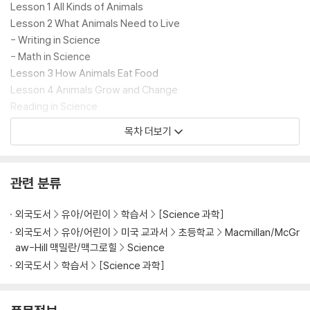
Lesson 1 All Kinds of Animals
Lesson 2 What Animals Need to Live
- Writing in Science
- Math in Science
Lesson 3 How Animals Eat Food
Lesson 4 Animals Grow and Change
Reading in Science
I Read to Review: My Animal Book
목차 더보기
Chapter 3 Review and Test Preparation
CHAPTER 4
관련 분류
Places to Live
Lesson 1 Land Habitats
외국도서
유아/어린이
학습서
[Science 과학]
Lesson 2 Water Habitats
외국도서
유아/어린이
미국 교과서
초등학교
Macmillan/McGr
- Writing in Science
aw-Hill 맥밀란/맥그로힐
Science
- Math in Science
외국도서
학습서
[Science 과학]
Lesson 3 Plants and Animals Live Together
Reading in Science
I Read to Review: My Habitats Book