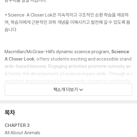
탐구력을 발달 시킵니다.
* Science: A Closer Lok은 지속적이고 구조적인 순환 학습을 제공하
여, 학습자에게 근본적인 과학 개념을 이해시키고 발전해 갈 수 있도록 돕
습니다.
Macmillan/McGraw-Hill’s dynamic science program,
Science:
A Closer Look
, offers students exciting and accessible stand
ards-based lessons. Engaging activities promote curiosity an
d foster the development of science inquiry skills. Through a c
onsistent and structured learning cycle, students confidently
build upon their experiences to develop a lifelong understandi
책소개 더보기
ng of science concepts.
목차
CHAPTER 3
All About Animals