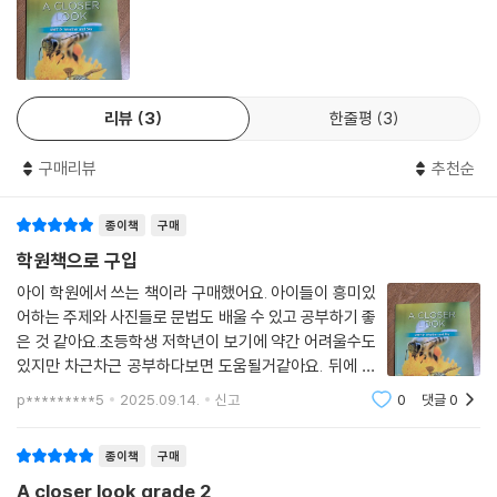
리뷰
3
한줄평
3
구매리뷰
추천순
종이책
구매
학원책으로 구입
아이 학원에서 쓰는 책이라 구매했어요. 아이들이 흥미있
어하는 주제와 사진들로 문법도 배울 수 있고 공부하기 좋
은 것 같아요.초등학생 저학년이 보기에 약간 어려울수도
있지만 차근차근 공부하다보면 도움될거같아요. 뒤에 워
크북이있는데 분리가되면 좋겠어요
p*********5
2025.09.14.
신고
0
댓글
0
종이책
구매
A closer look grade 2