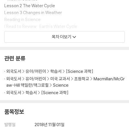
Lesson 2 The Water Cycle
Lesson 3 Changes in Weather
Reading in Science
I Read to Review : Earth's Water Cycle
Chapter 7 Review and Test Preparation
목차 더보기
CHAPTER 8
Earth and Space
관련 분류
Lesson 1 Day and Night
Lesson 2 Why Seasons Happen
외국도서
유아/어린이
학습서
[Science 과학]
- Writing in Science
외국도서
유아/어린이
미국 교과서
초등학교
Macmillan/McGr
- Math in Science
aw-Hill 맥밀란/맥그로힐
Science
Lesson 3 The Moon and Stars
외국도서
학습서
[Science 과학]
Lesson 4 The Solar System
Reading in Science
I Read to Review : Our Moving Earth
품목정보
Chapter 8 Review and Test Preparation
Careers in Science
발행일
2018년 11월 01일