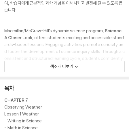
여, 학습자에게 근본적인 과학 개념을 이해시키고 발전해 갈 수 있도록 돕
습니다.
Macmillan/McGraw-Hill’s dynamic science program,
Science:
A Closer Look
, offers students exciting and accessible stand
ards-based lessons. Engaging activities promote curiosity an
d foster the development of science inquiry skills. Through a c
onsistent and structured learning cycle, students confidently
build upon their experiences to develop a lifelong understandi
책소개 더보기
ng of science concepts.
목차
CHAPTER 7
Observing Weather
Lesson 1 Weather
- Writing in Science
- Math in Science