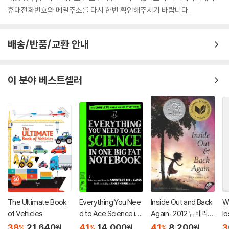
휴대전화번호와 메일주소를 다시 한번 확인해주시기 바랍니다.
배송/반품/교환 안내
이 분야 베스트셀러
The Ultimate Book
Everything You Nee
Inside Out and Back
W
of Vehicles
d to Ace Science in
Again : 2012 뉴베리
lo
One Big Fat Notebo
아너
s
38
21,640
41
14,000
41
8,200
3
%
%
%
원
원
원