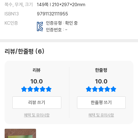
쪽수, 무게, 크기
149쪽 | 210*297*20mm
ISBN13
9791132111955
KC인증
인증유형 : 확인 중
인증번호 : -
리뷰/한줄평
6
리뷰
한줄평
10.0
10.0
리뷰 쓰기
한줄평 쓰기
혜택 및 유의사항
혜택 및 유의사항