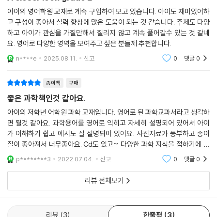
아이의 영어학원 교재로 계속 구입하여 보고 있습니다. 아이도 재미있어하
고 구성이 좋아서 실력 향상에 많은 도움이 되는 것 같습니다. 주제도 다양
하고 아이가 관심을 가질만해서 질리지 않고 계속 풀어갈수 있는 것 같네
요. 영어로 다양한 영역을 보여주고 싶은 분들께 추천합니다.
n****e
2025.08.11.
신고
0
댓글
0
종이책
구매
좋은 과학책인것 같아요.
아이의 저학년 어학원 과학 교재입니다. 영어로 된 과학교과서라고 생각하
면 될것 같아요. 과학용어를 영어로 익히고 자세히 설명되어 있어서 아이
가 이해하기 쉽고 예시도 잘 설명되어 있어요. 사진자료가 풍부하고 종이
질이 좋아져서 너무좋아요. Cd도 있고~ 다양한 과학 지식을 접하기에 좋
은 책이라고 생각됩니다^^ 집에서 엄마와 함께 공부해도 좋을책입니다 워
p********3
2022.07.04.
신고
0
댓글
0
크북도 좋아요^^
리뷰 전체보기
리뷰
3
한줄평
3