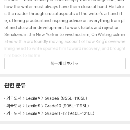
how the writer must always have them close at hand. He take
s the reader through crucial aspects of the writer's art and lif
e, offering practical and inspiring advice on everything from pl
ot and character development to work habits and rejection.
Serialized in the New Yorker to vivid acclaim, On Writing culmin
ates with a profoundly moving account of how King's overwhe
lming need to write spurred him toward recovery, and brought
him back to his life.
Brilliantly structured, friendly and inspiring, On Writing will emp
책소개 더보기
ower -- and entertain -- everyone who reads it.
관련 분류
외국도서
Lexile®
Grade9 (855L-1165L)
외국도서
Lexile®
Grade10 (905L-1195L)
외국도서
Lexile®
Grade11-12 (940L-1210L)