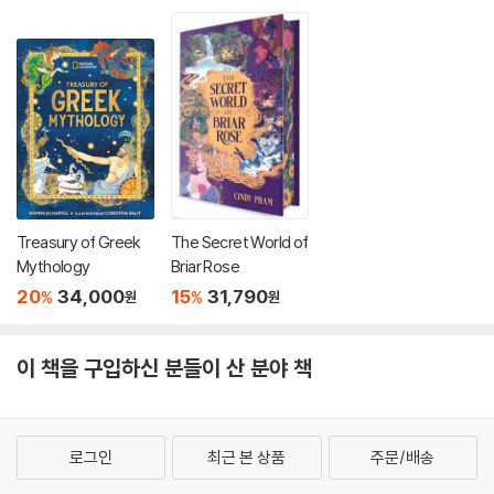
Treasury of Greek
The Secret World of
Mythology
Briar Rose
20
34,000
15
31,790
%
%
원
원
이 책을 구입하신 분들이 산 분야 책
로그인
최근 본 상품
주문/배송