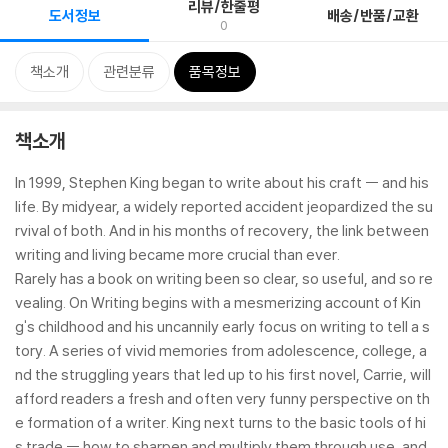
리뷰/한줄평
도서정보
배송/반품/교환
0
책소개
관련분류
품목정보
책소개
In 1999, Stephen King began to write about his craft -- and his
life. By midyear, a widely reported accident jeopardized the su
rvival of both. And in his months of recovery, the link between
writing and living became more crucial than ever.
Rarely has a book on writing been so clear, so useful, and so re
vealing. On Writing begins with a mesmerizing account of Kin
g's childhood and his uncannily early focus on writing to tell a s
tory. A series of vivid memories from adolescence, college, a
nd the struggling years that led up to his first novel, Carrie, will
afford readers a fresh and often very funny perspective on th
e formation of a writer. King next turns to the basic tools of hi
s trade -- how to sharpen and multiply them through use, and