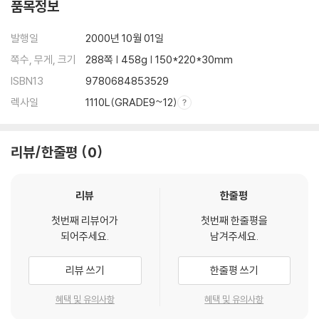
품목정보
발행일
2000년 10월 01일
쪽수, 무게, 크기
288쪽 | 458g | 150*220*30mm
ISBN13
9780684853529
렉사일
1110L(GRADE9~12)
리뷰/한줄평
0
리뷰
한줄평
첫번째 리뷰어가
첫번째 한줄평을
되어주세요.
남겨주세요.
리뷰 쓰기
한줄평 쓰기
혜택 및 유의사항
혜택 및 유의사항