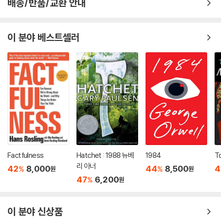
배송/반품/교환 안내
이 분야 베스트셀러
Factfulness
Hatchet : 1988 뉴베
1984
To
리 아너
42
8,000
44
8,500
4
%
%
원
원
47
6,200
%
원
이 분야 신상품