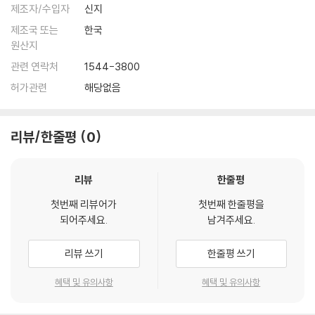
제조자/수입자
신지
제조국 또는
한국
원산지
관련 연락처
1544-3800
허가관련
해당없음
리뷰/한줄평
0
리뷰
한줄평
첫번째 리뷰어가
첫번째 한줄평을
되어주세요.
남겨주세요.
리뷰 쓰기
한줄평 쓰기
혜택 및 유의사항
혜택 및 유의사항