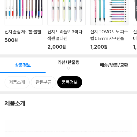
신지 슬림 제로볼 볼펜
신지 트리플오 3색 다
신지 TOMO 토모 파스
신
색펜 멀티펜
텔 0.5mm 샤프펜슬
비
500
원
2,000
1,200
1
원
원
리뷰/한줄평
상품정보
배송/반품/교환
0
제품소개
관련분류
품목정보
제품소개