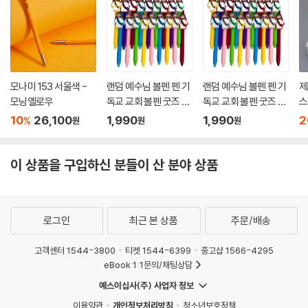
모나미 153 서울색 -
랜덤 예수님 볼펜 펜 기
랜덤 예수님 볼펜 펜 기
제
모닝옐로우
독교 교회 볼펜 굿즈 셩
독교 교회 볼펜 굿즈 셩
스
경 구절 말씀 필기구 주
경 구절 말씀 필기구 주
0
10
26,100
1,990
1,990
2
%
원
원
원
일학교 선물 필사 펜
일학교 선물 필사 펜
이 상품을 구입하신 분들이 산 분야 상품
로그인
최근 본 상품
주문/배송
고객센터 1544-3800
티켓 1544-6399
중고샵 1566-4295
eBook 1:1문의/채팅상담
예스이십사(주) 사업자 정보
이용약관
개인정보처리방침
청소년보호정책