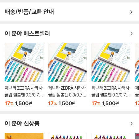
배송/반품/교환 안내
이 분야 베스트셀러
제브라 ZEBRA 사라사
제브라 ZEBRA 사라사
제브라 ZEBRA 사라사
제
클립 젤볼펜 0.3/0.7m
클립 젤볼펜 0.3/0.7m
클립 젤볼펜 0.3/0.7m
클
m
m
m
m
17
1,500
17
1,500
17
1,500
1
%
%
%
원
원
원
이 분야 신상품