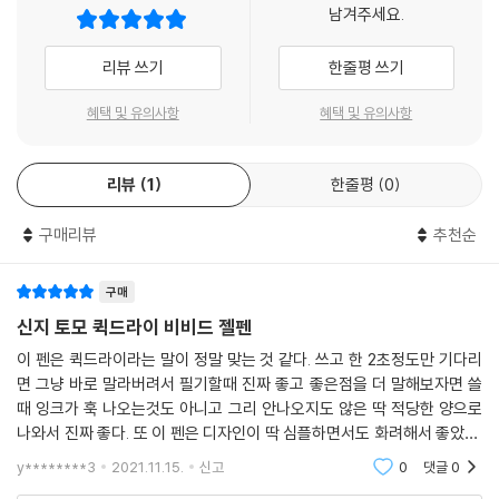
남겨주세요.
리뷰 쓰기
한줄평 쓰기
혜택 및 유의사항
혜택 및 유의사항
리뷰
1
한줄평
0
구매리뷰
추천순
구매
신지 토모 퀵드라이 비비드 젤펜
이 펜은 퀵드라이라는 말이 정말 맞는 것 같다. 쓰고 한 2초정도만 기다리
면 그냥 바로 말라버려서 필기할때 진짜 좋고 좋은점을 더 말해보자면 쓸
때 잉크가 훅 나오는것도 아니고 그리 안나오지도 않은 딱 적당한 양으로
나와서 진짜 좋다. 또 이 펜은 디자인이 딱 심플하면서도 화려해서 좋았다.
마지막으로 이 펜 또한 6개월이상 사용하고 매일매일 쓰는데도 닳지가 않
y********3
2021.11.15.
신고
0
댓글
0
아서 좋다고 생