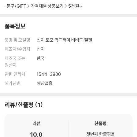
문구/GIFT
가격대별 상품보기
5천원↓
품목정보
품명 및 모델명
신지 토모 퀵드라이 비비드 젤펜
제조자/수입자
신지
제조국 또는
한국
원산지
관련 연락처
1544-3800
허가관련
해당없음
리뷰/한줄평
1
리뷰
한줄평
10.0
첫번째 한줄평을