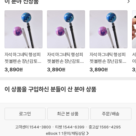
이 분야 신상품
자석 마그네틱 행성 피
자석 마그네틱 행성 피
자석 마그네틱 행성 피
서
젯 볼펜 손 장난감 토이
젯 볼펜 손 장난감 토이
젯 볼펜 손 장난감 토이
이
피젯펜 스트레스해소
피젯펜 스트레스해소
피젯펜 스트레스해소
쓸
3,890
3,890
3,890
3
원
원
원
집중력강화 학용품 필
집중력강화 학용품 필
집중력강화 학용품 필
물
기구
기구
기구
템
이 상품을 구입하신 분들이 산 분야 상품
로그인
최근 본 상품
주문/배송
고객센터 1544-3800
티켓 1544-6399
중고샵 1566-4295
eBook 1:1문의/채팅상담