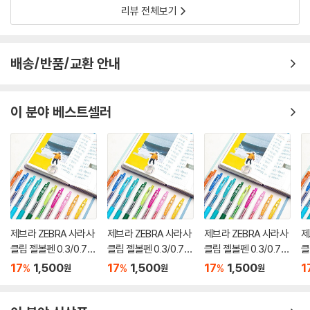
리뷰 전체보기
배송/반품/교환 안내
이 분야 베스트셀러
제브라 ZEBRA 사라사
제브라 ZEBRA 사라사
제브라 ZEBRA 사라사
제
클립 젤볼펜 0.3/0.7m
클립 젤볼펜 0.3/0.7m
클립 젤볼펜 0.3/0.7m
클
m
m
m
m
17
1,500
17
1,500
17
1,500
1
%
%
%
원
원
원