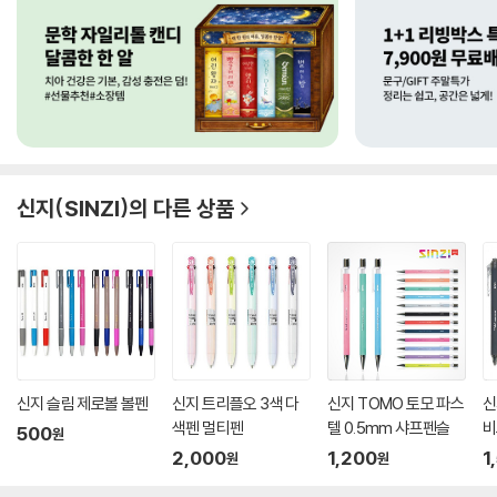
신지(SINZI)
의 다른 상품
신지 슬림 제로볼 볼펜
신지 트리플오 3색 다
신지 TOMO 토모 파스
신
색펜 멀티펜
텔 0.5mm 샤프펜슬
비
500
원
2,000
1,200
1
원
원