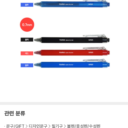
관련 분류
문구/GIFT
디자인문구
필기구
볼펜/중성펜/수성펜