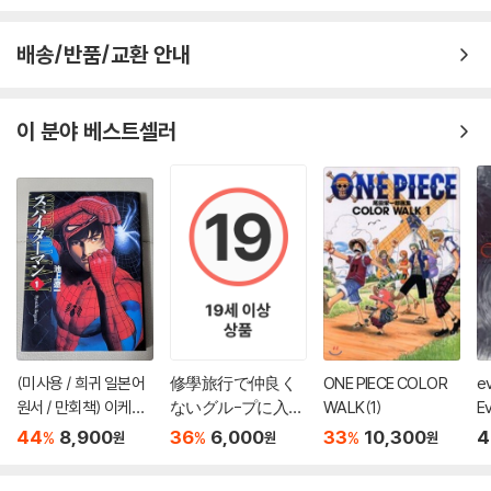
배송/반품/교환 안내
이 분야 베스트셀러
(미사용 / 희귀 일본어
修學旅行で仲良く
ONE PIECE COLOR
e
원서 / 만회책) 이케가
ないグル-プに入り
WALK(1)
Ev
미 료이치 - 스파이더
ました 1
e 
44
8,900
36
6,000
33
10,300
4
%
%
%
원
원
원
맨 1권
5