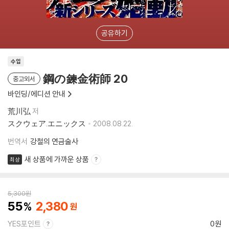
공유하기
수입
鋼の鍊金術師 20
중고외서
바인딩/에디션 안내
荒川弘
저
スクウェア.エニックス
2008.08.22.
번역서
강철의 연금술사
새 상품에 가까운 상품
최상
5,300
원
55
2,380
YES포인트
0원