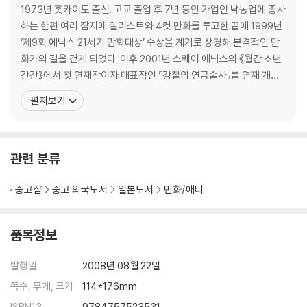
1973년 홋카이도 출신. 고교 졸업 후 7년 동안 가업인 낙농업에 종사
하는 한편 여러 잡지에 일러스트와 4컷 만화를 투고한 끝에 1999년
‘제9회 에닉스 21세기 만화대상’ 수상을 계기로 상경해 본격적인 만
화가의 길을 걷게 되었다. 이후 2001년 스퀘어 에닉스의 《월간 소년
간간》에서 첫 연재작이자 대표작인 『강철의 연금술사』를 연재 개시,
어마어마한 반향을 불러일으키면서 일약 21세기 일본 만화계에서 가
펼쳐보기
장 주목받는 작가 중 한 명으로 급부상하기에 이른다. 강렬한 주제 의
식과 완성도 높은 스토리, 그리고 그 와중에 허를 찌르듯 번득이는 유
머 감각을 골고루 겸비한 작풍으
관련 분류
중고샵
중고 외국도서
일본도서
만화/애니
품목정보
발행일
2008년 08월 22일
쪽수, 무게, 크기
114*176mm
ISBN13
9784757523531