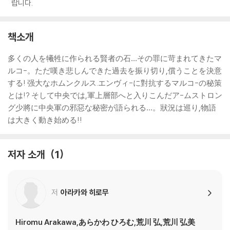
랍니다.
책소개
多くの人を犧牲に作られる賢者の石…その罪に苛まれてきたマ
ルコ-。ただ嘆き悲しんできた過去を振り切り,償うことを決意
する! 强大なホムンクルス.エンヴィ-に對抗するマルコ-の秘策
とは!? そして中央では,軍上層部へと入りこんだア-ムストロン
グ少將に中央軍の邪惡な秘密が語られる…。狀況は巡り,物語
は大きく動き始める!!
저자 소개
1
저
아라카와 히로무
Hiromu Arakawa,あらかわ ひろむ,荒川 弘,荒川 弘美