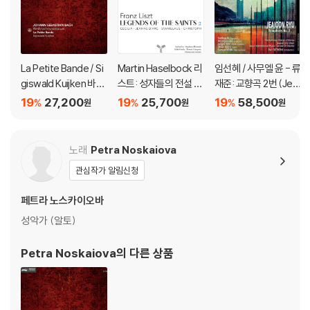
La Petite Bande / Si
Martin Haselbock 리
임선혜 / 사무엘 윤 - 류
giswald Kuijken 바흐:
스트: 성자들의 전설 2
재준: 교향곡 2번 (Jeaj
크리스마스 오라토리
집 (Liszt: Legends O
oon Ryu: Symphony
19
27,200
19
25,700
19
58,500
%
%
%
원
원
원
오 (Bach: Weihnacht
f The Saints, Vol. 2)
No. 2) [LP]
soratorium (Christm
as Oratorio))
노래
Petra Noskaiova
관심작가 알림신청
페트라 노스카이오바
성악가 (알토)
Petra Noskaiova
의 다른 상품