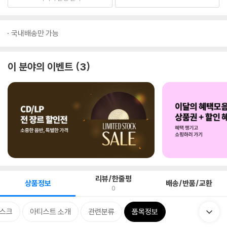
국내배송만 가능
이 분야의 이벤트
3
리뷰/한줄평
상품정보
배송/반품/교환
0
스크
아티스트 소개
관련분류
품목정보