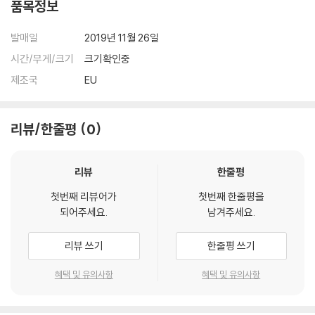
품목정보
발매일
2019년 11월 26일
시간/무게/크기
크기확인중
제조국
EU
리뷰/한줄평
0
리뷰
한줄평
첫번째 리뷰어가
첫번째 한줄평을
되어주세요.
남겨주세요.
리뷰 쓰기
한줄평 쓰기
혜택 및 유의사항
혜택 및 유의사항