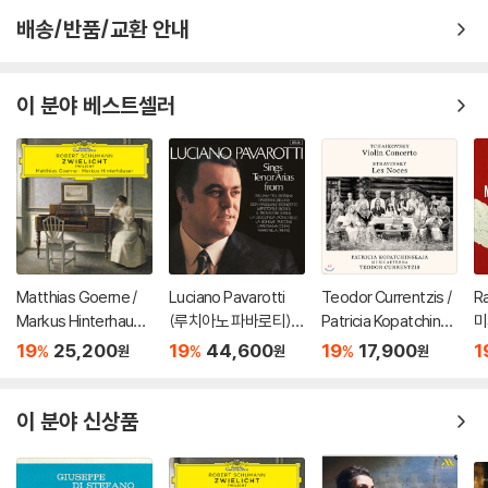
배송/반품/교환 안내
이 분야 베스트셀러
Matthias Goerne /
Luciano Pavarotti
Teodor Currentzis /
R
Markus Hinterhause
(루치아노 파바로티) -
Patricia Kopatchinsk
미
r 슈만: 황혼 (가곡집)
이탈리아 오페라 리마
aja 차이코프스키: 바이
ss
19
25,200
19
44,600
19
17,900
1
%
%
%
원
원
원
(Schumann: Zwielic
스터 (Tenor Arias Fr
올린 협주곡 / 스트라빈
3
ht)
om Italian Opera) [L
스키: 결혼 - 테오도르
P]
쿠렌치스
이 분야 신상품