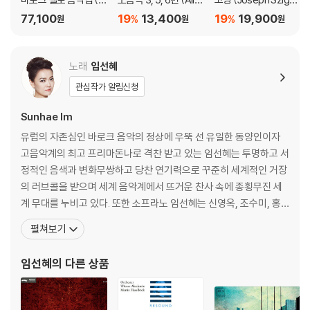
mply Baroque) [청록
mande)
Famous Recording
77,100
19
13,400
19
19,900
%
%
원
원
원
컬러 2LP]
s)
노래
임선혜
관심작가 알림신청
Sunhae Im
유럽의 자존심인 바로크 음악의 정상에 우뚝 선 유일한 동양인이자
고음악계의 최고 프리마돈나로 격찬 받고 있는 임선혜는 투명하고 서
정적인 음색과 변화무쌍하고 당찬 연기력으로 꾸준히 세계적인 거장
의 러브콜을 받으며 세계 음악계에서 뜨거운 찬사 속에 종횡무진 세
계 무대를 누비고 있다. 또한 소프라노 임선혜는 신영옥, 조수미, 홍
혜경에 이어 한국을 빛낼 세계적인 소프라노로 기대를 모으고 있다.
펼쳐보기
특별히 유럽 무대에서 거침없는 행보를 보이고 있는 소프라노 임선혜
는 1998년 서울대 음대(박노경 사사)를 졸업한 후 독일 정부 학술 교
임선혜
의 다른 상품
류처(DAAD) 장학생으로 칼스루에 국립음대(롤란드