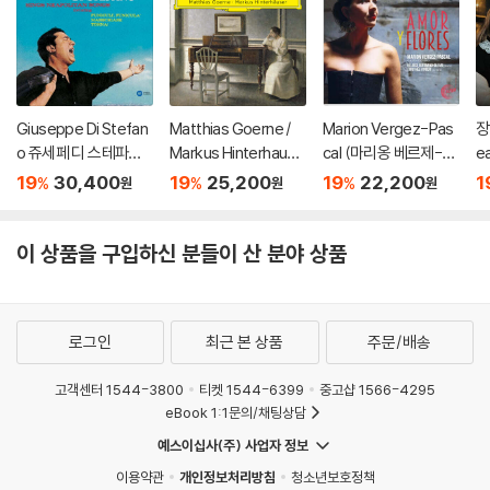
Giuseppe Di Stefan
Matthias Goerne /
Marion Vergez-Pas
장
o 쥬세페 디 스테파노
Markus Hinterhause
cal (마리옹 베르제-파
ea
가 부르는 나폴리 민요
r 슈만: 황혼 (가곡집)
스칼) - 사랑과 꽃 (Am
19
30,400
19
25,200
19
22,200
1
%
%
%
원
원
원
집 (Sings Neapolitan
(Schumann: Zwielic
or Y Flores)
Songs) [HQCD]
ht)
이 상품을 구입하신 분들이 산 분야 상품
로그인
최근 본 상품
주문/배송
고객센터 1544-3800
티켓 1544-6399
중고샵 1566-4295
eBook 1:1문의/채팅상담
예스이십사(주) 사업자 정보
이용약관
개인정보처리방침
청소년보호정책