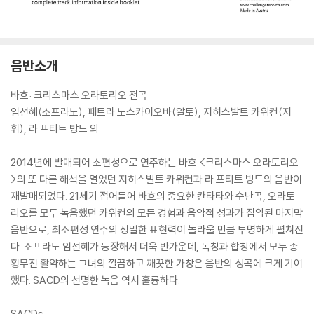
음반소개
바흐: 크리스마스 오라토리오 전곡
임선혜(소프라노), 페트라 노스카이오바(알토), 지히스발트 카위컨(지
휘), 라 프티트 방드 외
2014년에 발매되어 소편성으로 연주하는 바흐 <크리스마스 오라토리오
>의 또 다른 해석을 열었던 지히스발트 카위컨과 라 프티트 방드의 음반이
재발매되었다. 21세기 접어들어 바흐의 중요한 칸타타와 수난곡, 오라토
리오를 모두 녹음했던 카위컨의 모든 경험과 음악적 성과가 집약된 마지막
음반으로, 최소편성 연주의 정밀한 표현력이 놀라울 만큼 투명하게 펼쳐진
다. 소프라노 임선혜가 등장해서 더욱 반가운데, 독창과 합창에서 모두 종
횡무진 활약하는 그녀의 깔끔하고 깨끗한 가창은 음반의 성곡에 크게 기여
했다. SACD의 선명한 녹음 역시 훌륭하다.
SACDs