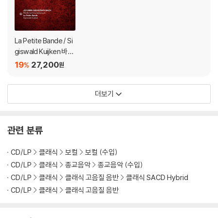
La Petite Bande / Si
giswald Kuijken 바흐:
크리스마스 오라토리
19
27,200
%
원
오 (Bach: Weihnacht
soratorium (Christm
더보기
as Oratorio))
관련 분류
CD/LP
클래식
보컬
보컬 (수입)
CD/LP
클래식
종교음악
종교음악 (수입)
CD/LP
클래식
클래식 고음질 음반
클래식 SACD Hybrid
CD/LP
클래식
클래식 고음질 음반