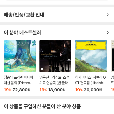
배송/반품/교환 안내
이 분야 베스트셀러
장송의 프리렌 애니메
임윤찬 - 리스트: 초절
히사이시 조: 지브리 O
임
이션 음악 (Frieren: B
기교 연습곡 [반 클라이
ST 편곡집 (Hisaishi J
프
eyond Journey's En
번 콩쿠르 실황 녹음]
oe: Symphonic Cele
[
19
72,800
19
18,900
19
20,000
1
%
%
%
원
원
원
d - Original Soundtr
bration)
황
ack) [블루 & 그린 컬
o
러 2LP]
O
이 상품을 구입하신 분들이 산 분야 상품