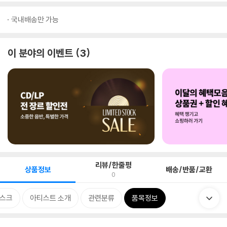
국내배송만 가능
이 분야의 이벤트
3
리뷰/한줄평
상품정보
배송/반품/교환
0
스크
아티스트 소개
관련분류
품목정보