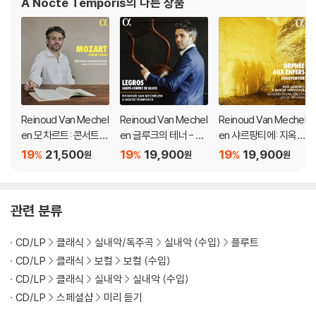
A Nocte Temporis
의 다른 상품
Reinoud Van Mechel
Reinoud Van Mechel
Reinoud Van Mechel
en 모차르트: 콘서트
en 글루크의 테너 - 르
en 샤르팡티에: 지옥에
아리아 (Mozart: Con
그로스를 위한 아리아
내려간 오르페오 (Cha
19
21,500
19
19,900
19
19,900
%
%
%
원
원
원
cert Arias)
(Legros, Haute-Co
rpentier: Orphee au
ntre de Gluck)
x enfers)
관련 분류
CD/LP
클래식
실내악/독주곡
실내악 (수입)
플루트
CD/LP
클래식
보컬
보컬 (수입)
CD/LP
클래식
실내악
실내악 (수입)
CD/LP
스페셜샵
미리 듣기