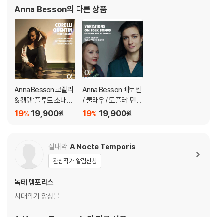
Anna Besson
의 다른 상품
Anna Besson 코렐리
Anna Besson 베토벤
& 켕텡: 플루트 소나타
/ 쿨라우 / 도플러: 민요
(Corelli & Quentin: Fl
에 의한 플루트 변주곡
19
19,900
19
19,900
%
%
원
원
ute Sonatas)
(Beethoven / Kuhla
u / Doppler: Variatio
ns on Folk Songs)
실내악
A Nocte Temporis
관심작가 알림신청
녹테 템포리스
시대악기 앙상블