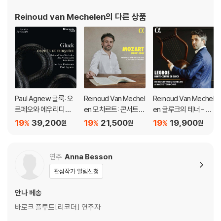
Reinoud van Mechelen
의 다른 상품
Paul Agnew 글룩: 오
Reinoud Van Mechel
Reinoud Van Mechel
르페오와 에우리디체
en 모차르트: 콘서트
en 글루크의 테너 - 르
(Gluck: Orphee Et E
아리아 (Mozart: Con
그로스를 위한 아리아
19
39,200
19
21,500
19
19,900
%
%
%
원
원
원
urydice)
cert Arias)
(Legros, Haute-Co
ntre de Gluck)
연주
Anna Besson
관심작가 알림신청
안나 베송
바로크 플루트[리코더] 연주자