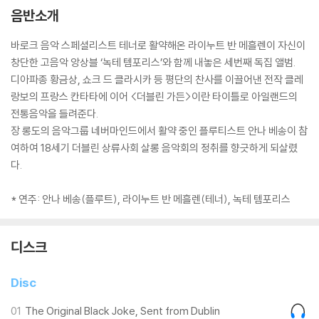
음반소개
바로크 음악 스페셜리스트 테너로 활약해온 라이누트 반 메흘렌이 자신이
창단한 고음악 앙상블 ‘녹테 템포리스’와 함께 내놓은 세번째 독집 앨범.
디아파종 황금상, 쇼크 드 클라시카 등 평단의 찬사를 이끌어낸 전작 클레
랑보의 프랑스 칸타타에 이어 <더블린 가든>이란 타이틀로 아일랜드의
전통음악을 들려준다.
장 롱도의 음악그룹 네버마인드에서 활약 중인 플루티스트 안나 베송이 참
여하여 18세기 더블린 상류사회 살롱 음악회의 정취를 향긋하게 되살렸
다.
* 연주: 안나 베송(플루트), 라이누트 반 메흘렌(테너), 녹테 템포리스
디스크
Disc
01
The Original Black Joke, Sent from Dublin