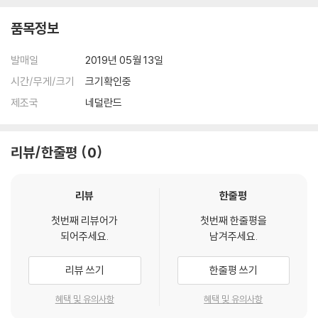
품목정보
발매일
2019년 05월 13일
시간/무게/크기
크기확인중
제조국
네덜란드
리뷰/한줄평
0
리뷰
한줄평
첫번째 리뷰어가
첫번째 한줄평을
되어주세요.
남겨주세요.
리뷰 쓰기
한줄평 쓰기
혜택 및 유의사항
혜택 및 유의사항