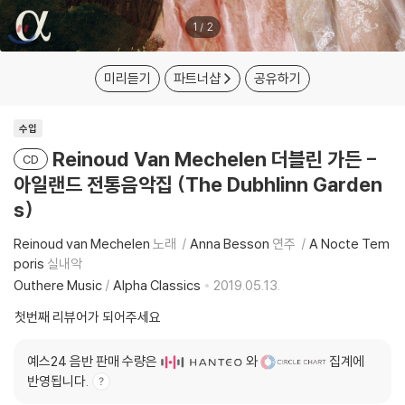
1
/
2
미리듣기
파트너샵
공유하기
수입
Reinoud Van Mechelen 더블린 가든 -
CD
아일랜드 전통음악집 (The Dubhlinn Garden
s)
Reinoud van Mechelen
노래
Anna Besson
연주
A Nocte Tem
poris
실내악
Outhere Music
/
Alpha Classics
2019.05.13.
첫번째 리뷰어가 되어주세요
예스24 음반 판매 수량은
와
집계에
반영됩니다.