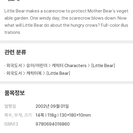
Little Bear makes a scarecrow to protect Mother Bear's veget
able garden. One windy day, the scarecrow blows down. Now
what will Little Bear do about the hungry crows? Full-color illus
trations.
관련 분류
외국도서
유아/어린이
캐릭터 Characters
[Little Bear]
외국도서
캐릭터북
[Little Bear]
품목정보
발행일
2002년 09월 01일
쪽수, 무게, 크기
14쪽 | 118g | 130*180*10mm
ISBN13
9780694016860