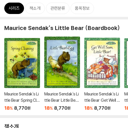
시리즈
책소개
관련분류
품목정보
Maurice Sendak's Little Bear (Boardbook)
Maurice Sendak's Li
Maurice Sendak's Li
Maurice Sendak's Li
Ma
ttle Bear: Spring Cle
ttle Bear: Little Bea
ttle Bear: Get Well S
tt
aning
r's Egg
oon, Little Bear!
ba
18
8,770
18
8,770
18
8,770
1
%
%
%
원
원
원
책소개