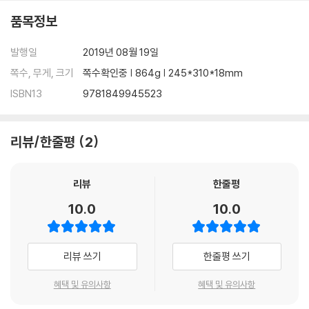
품목정보
발행일
2019년 08월 19일
쪽수, 무게, 크기
쪽수확인중 | 864g | 245*310*18mm
ISBN13
9781849945523
리뷰/한줄평
2
리뷰
한줄평
10.0
10.0
리뷰 쓰기
한줄평 쓰기
혜택 및 유의사항
혜택 및 유의사항