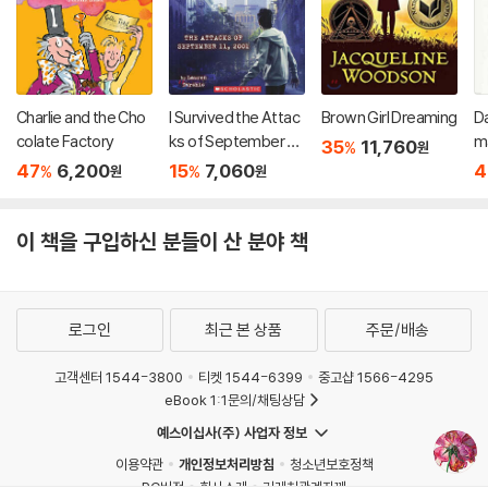
Charlie and the Cho
I Survived the Attac
Brown Girl Dreaming
D
colate Factory
ks of September 11t
m
35
11,760
%
원
h, 2001 (I Survived #
47
6,200
15
7,060
4
%
%
원
원
6): Volume 6
이 책을 구입하신 분들이 산 분야 책
로그인
최근 본 상품
주문/배송
고객센터 1544-3800
티켓 1544-6399
중고샵 1566-4295
eBook 1:1문의/채팅상담
예스이십사(주) 사업자 정보
이용약관
개인정보처리방침
청소년보호정책
PC버전
회사소개
거래처관계자께