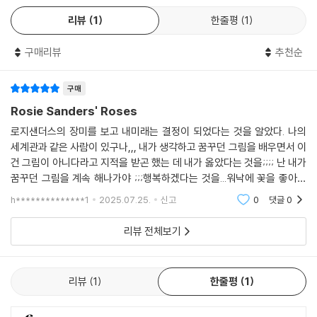
리뷰
1
한줄평
1
구매리뷰
추천순
구매
Rosie Sanders' Roses
로지샌더스의 장미를 보고 내미래는 결정이 되었다는 것을 알았다. 나의
세계관과 같은 사람이 있구나,,, 내가 생각하고 꿈꾸던 그림을 배우면서 이
건 그림이 아니다라고 지적을 받곤 했는 데 내가 옳았다는 것을;;;; 난 내가
꿈꾸던 그림을 계속 해나가야 ;;;행복하겠다는 것을...워낙에 꽃을 좋아하
는 나로서는꽃을 키우고 가꾸는 꿈을 꾸었지만 현실상 그렇지를 못하고 대
h**************1
2025.07.25.
신고
0
댓글
0
신 꽃을 그리
리뷰 전체보기
리뷰
1
한줄평
1