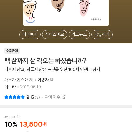
미리보기
사이즈비교
카드뉴스
공유하기
소득공제
백 살까지 살 각오는 하셨습니까?
아프지 않고, 외롭지 않은 노년을 위한 100세 인생 지침서
가스가 기스요
저
이영자
역
아고라
2019.06.10.
9.5
판매지수
12
2
15,000
원
10
13,500