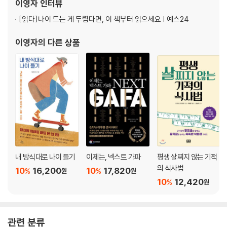
종장 고령화 시대와 ‘인생 마무리’
이영자
인터뷰
고령자 가족의 형태와 준비 의식
[읽다]
나이 드는 게 두렵다면, 이 책부터 읽으세요 | 예스24
노인 문제는 우리 모두의 미래다
이영자
의 다른 상품
덧붙여―인생 마무리 준비의 구체적 예시
부록―인생 설계표를 작성할 때 참고할 항목
나가며
옮긴이 후기―나는 편안한 내 집에서 죽을 때까지 웃으며 살고 싶다
내 방식대로 나이 들기
이제는, 넥스트 가파
평생 살찌지 않는 기적
의 식사법
10
16,200
10
17,820
%
%
원
원
10
12,420
%
원
관련 분류