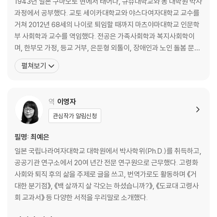
1943년 일본 구마모토 현에서 태어나, 규슈대학교와 동 대학원 박사
‘자식들이 날 돌봐주겠지’라는 어긋난 기대
과정에서 공부했다. 교토 세이카대학교와 야스다여자대학교 교수를
독거노인들이 부딪힐 수 있는 위험과 대비책
거쳐 2012년 68세의 나이로 퇴임할 때까지 마츠야마대학교 인문학
노인에게 가족의 의미
부 사회학과 교수를 역임했다. 전공은 가족사회학과 복지사회학이
며, 한부모 가정, 등교 거부, 은둔형 외톨이, 장애인과 노인 돌봄 문제
4장 노후 준비를 위해 무엇을 하고 있는가?
등에 대해 현장의 사회복지 종사자들과 합동으로 연구를 진행해왔다.
펼쳐보기
인생의 마지막 단계를 위한 준비
주요 저서로는 1998년 야마카와 기쿠에 상을 수상한 『돌봄과 젠더』
우리가 몇 살까지 살게 될까?
외에, 『돌봄 문제 사회학』, 『가족의 조건』, 『부자 가정에서 살다』, 『돌
인생 마무리 준비는 어떻게 하고 있는가?
봄 인간의 모습』, 『노인과 젠더』, 『변
역
이영자
5장 노쇠해 쓰러지게 될 때의 위기 대처법
관심작가 알림신청
건강한 시기와 노쇠한 시기의 차이
철저하게 쇠약 준비를 한 사례 1
필명: 최예은
철저하게 쇠약 준비를 한 사례 2
일본 국립나라여자대학교 대학원에서 박사학위(Ph.D.)를 취득하고,
공공기관 연구소에서 20여 년간 전문 연구원으로 근무했다. 고령화
6장 방관과 불안감 대신 무엇이 필요한가
사회와 퇴직 후의 삶을 주제로 글을 쓰고, 번역가로도 활동하며 《거
혼자서는 준비할 수 없는 것
대한 분기점》, 《백 살까지 살 각오는 하셨습니까?》, 《도쿄대 고령사
제도적으로 필요한 것은 무엇인가
회 교과서》 등 다양한 서적을 우리말로 소개했다.