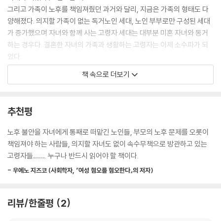
그리고 가족이 노후를 책임져줬던 과거와 달리, 지금은 가족의 형태도 다
양해졌다. 의지할 가족이 없는 독거노인 세대, 노인 부부로만 구성된 세대
가 증가했으며 자녀와 함께 사는 고령자 세대는 대부분 미혼 자녀와 동거
하는 경우다. 결혼한 자녀의 가족과 생활하는 고령자는 이제 소수파가 되
었다.
다른 사람의 도움 없이 자기 혼자만의 힘으로 80대, 90대, 100대의 초고
책 속으로 더보기
령기를 살아내야 하는 사람들이 계속 늘어나고 있는 것이다. --- p.26
여성인 A씨와 B씨는 젊어서부터 해왔던 예전의 성별 역할을 의식하고 집
추천평
안일을 계속 수행하고 있었다. 현재도 그 능력을 발휘하여 하루 일과를 짜
고 친족이나 지역 주민과의 관계를 유지하고 있다.
노후 불안을 자녀에게 통째로 떠맡긴 노인들, 부모의 노후 문제를 오롯이
이에 비해 남성인 C씨는 ‘건강을 위해서’, ‘아내에 대한 배려’ 로 집안일을
책임져야 하는 사람들, 의지할 자녀도 없이 속수무책으로 방관하고 있는
하고 있다. 사회 참여도 한쪽 눈이 보이지 않는 자기 체험을 바탕으로 ‘다른
고령자들……. 누구나 반드시 읽어야 할 책이다.
사람에게 도움이 되고 싶다’라는 동기 에서 시작했다.
- 우에노 지즈코 (사회학자, 『여성 혐오를 혐오한다』의 저자)
이것을 남녀 차이라는 관점에서 보면 무척 흥미로운 사실을 발견할 수 있
다.
여성은 젊어서부터 익숙한 자기 역할의 연장선상에서 자신의 능력을 발휘
리뷰/한줄평
2
하며 초고령기를 살아간다.