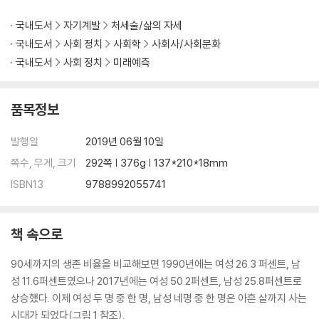
국내도서
자기계발
처세술/삶의 자세
국내도서
사회 정치
사회학
사회사/사회문화
국내도서
사회 정치
미래예측
품목정보
발행일
2019년 06월 10일
쪽수, 무게, 크기
292쪽 | 376g | 137*210*18mm
ISBN13
9788992055741
책 속으로
90세까지의 생존 비율을 비교해보면 1990년에는 여성 26.3 퍼센트, 남
성 11.6퍼센트였으나 2017년에는 여성 50.2퍼센트, 남성 25.8퍼센트로
상승했다. 이제 여성 두 명 중 한 명, 남성 네명 중 한 명은 아흔 살까지 사는
시대가 되었다(그림 1 참조).