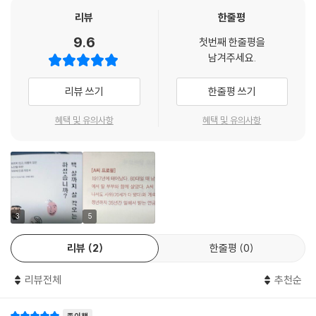
반면 남성은 직업을 갖고 한 가정의 가장 역할을 담당하며 집안일이나 지
리뷰
한줄평
역활동과는 무관한 삶을 살아왔다. 그런 남성이 초고령기에 기력 넘치는
생활을 하고 싶다면, 익숙하지 않은 영역 에서 활동할 수 있도록 자신의 의
9.6
첫번째 한줄평을
식과 태도를 바꿔야 한다. --- p.62
남겨주세요.
건강 유지나 사회적 교류, 삶에 위안이 되는 즐거운 활동. 삶의 기력을 북돋
리뷰 쓰기
한줄평 쓰기
워주는 이런 활동들을 일과에 포함시켜 ‘습관 나이’로 사는 사람은, 달력 나
이를 뛰어넘어 습관 나이로 살게 된다. 그리고 ‘나는 오늘 이 일과를 달성했
혜택 및 유의사항
혜택 및 유의사항
으니 아직 늙지 않았다’라는 형태로 자신의 나이를 느낀다. --- p.93
필자 : V씨는 마지막까지 자택에서 생활하고 싶다고 말씀하셨는데 주치의
는 정하셨나요?
V : 주치의란 게 뭡니까? 나는 이 나이가 되도록 잔병치레 없이 살았고 병
3
5
원 문턱 한번 넘어본 적 없어 그런 사람은 없소.
필자 : 그래도 댁에서 지내시려면 주치의나 방문간호사 같은 사람에게 서
리뷰
2
한줄평
0
비스를 받아야 하잖아요. 그렇다면 빨리 결정해두셔야죠.
V : 나는 사람이 아니라 로봇에게 돌봄을 받고 싶소. 로봇이 하는 요양 서비
리뷰전체
추천순
스는 없을까? --- pp.142～143