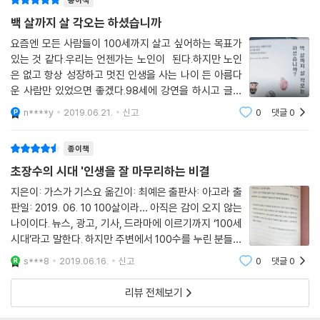
종이책
특별양호노인홈에 견학을 갔을 때예요. 거기 입소해 계시던 분이 “내가 이
백 살까지 살 각오는 하셨습니까
시설에서 나가는 날은 죽은 후”라는 말씀을 하셨어요.
그 말을 들으니 노인 요양시설은 종신형을 선고받았다고 생각하고 들어가
요즘엔 모든 사람들이 100세까지 살고 싶어하는 목표가
는 곳이라는 느낌이 들더군요. 그래서 한동안 시설 찾는 일을 중단했었어
있는 것 같다.우리는 언젠가는 노인이 된다.하지만 노인
은 없고 항상 성장하고 멋진 인생을 사는 나이 든 아름다
요.
운 사람만 있었으면 좋겠다.98세에 강연을 하시고 글을
하지만 지금은 절박한 상황이 되었죠. 건망증이 심해졌거든요. --- p.194
쓰시는 김형석 교수님이나 90살 넘어서 글을 쓰기 시작
n****y
2019.06.21.
신고
0
댓글
0
한 일본여성 작가를 보면서 엄마는 박사과정을 그만 두고
그는 “저희 부모 세대야 늙어도 문제가 없죠. 저희가 있으니까요. 하지만,
사이버대학의 문예창작학과를 가실거라고 한다.
저는 어떻게 될까요? 결혼을 하지 않았으니 남편도 없고 아이도 없어요. 비
종이책
정규직이라 받을 수 있는 연금도 적을 테고요. 저희 세대엔 저처럼 혼자 사
초장수의 시대 '인생을 잘 마무리하는 비결
는 친구들이 많아요”라고 말한다. (중략) 이렇게 혼자 살던 사람이 나이가
지은이: 가스가 기스요 옮긴이: 최예은 출판사: 아고라 출
들어 요양돌봄을 받아야 하는 상황이 되면, 누구에게 의지해야 좋을까. 이
판일: 2019. 06. 10 100살이라… 아직은 감이 오지 않는
들은 배우자와 사별하고 혼자 살고 있긴 하지만 따로 사는 자녀가 있는 노
나이이다. 뉴스, 광고, 기사, 드라마에 이르기까지 ‘100세
인들과는 상황이 많이 다르다. 경제적인 기반이 약한데다 의지할 자녀가
시대’라고 말한다. 하지만 주변에서 100수를 누린 분들은
없는 것은 물론 친족과의 교류도 거의 없는 사람이 많다.
찾아보기 힘들다. 가끔 생로병사를 다룬 다큐에서는 간혹
s***8
2019.06.16.
신고
0
댓글
0
--- pp.284～285
그리도 보기 힘든 100수까지 건강하신 노인들을 보긴 하
지만 말이다. 그런데 ‘백 살까
리뷰 전체보기