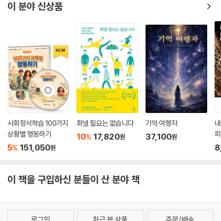
이 분야 신상품
사회정서학습 100가지
화낼 필요는 없습니다
기억 여행자
내
상황별 행동하기
피
10
17,820
37,100
%
원
원
5
151,050
8
%
원
이 책을 구입하신 분들이 산 분야 책
로그인
최근 본 상품
주문/배송