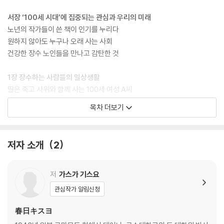
서장 ‘100세 시대’에 집중되는 관심과 우리의 미래
노년의 작가들이 쓴 책이 인기를 누리다
원하지 않아도 누구나 오래 사는 사회
건강한 장수 노인들을 만나고 감탄한 것
1장 장수하는 사람들의 일상생활
딸은 죽고 사위와 함께 사는 100세 여성 A씨
여든이 넘은 후 새로운 삶을 시작한 B씨
목차 더보기
앞으로 뜨개질을 배우고 싶다는 남성 C씨
또 다른 건강한 노인들
저자 소개
2
2장 나이 드는 것이란
‘나이’라는 숫자의 의미
내가 벌써 늙은이라고?
저
가스가 기스요
나이 든 사람이 ‘노인’이 되는 순간
관심작가 알림신청
3장 가족이 노후를 책임져주던 시대는 끝났다
春日キスヨ
인생의 마지막은 스스로 준비해야 한다