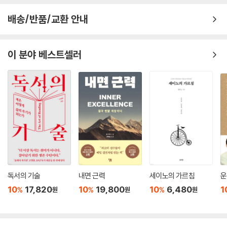
배송/반품/교환 안내
이 분야 베스트셀러
독서의 기술
내면 근력
세이노의 가르침
운
10
17,820
10
19,800
10
6,480
1
%
%
%
원
원
원