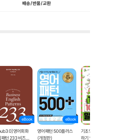
배송/반품/교환
pub3.0]영어회화
영어패턴 500플러스
기초영어 1000문장 말
영어 회
패턴 233 비즈니
(개정판)
하기 연습 3
턴들