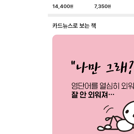
개정판)
14,400
7,350
원
원
카드뉴스로 보는 책