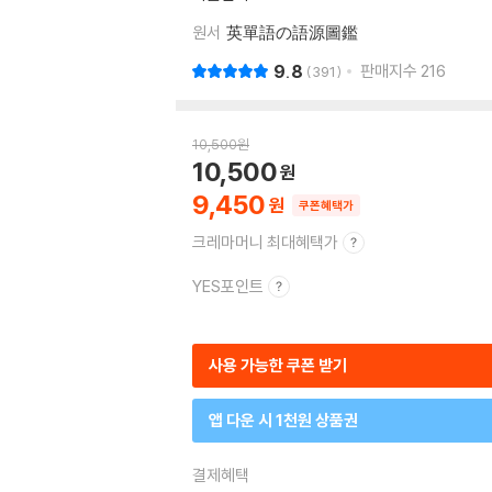
원서
英單語の語源圖鑑
9.8
판매지수
216
391
10,500
원
10,500
9,450
쿠폰혜택가
크레마머니 최대혜택가
YES포인트
사용 가능한 쿠폰 받기
앱 다운 시 1천원 상품권
결제혜택