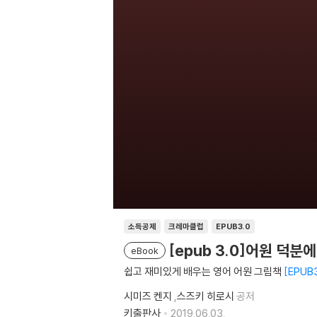
소득공제
크레마클럽
EPUB3.0
[epub 3.0]어원 덕
eBook
쉽고 재미있게 배우는 영어 어원 그림책
EPUB3
시미즈 켄지
,
스즈키 히로시
공저
키출판사
2019.06.03.