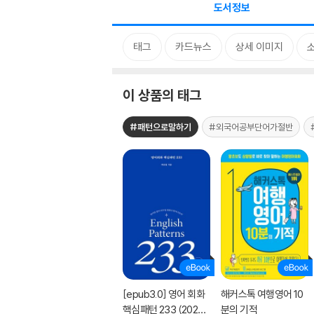
도서정보
태그
카드뉴스
상세 이미지
이 상품의 태그
#패턴으로말하기
#외국어공부단어가절반
[epub3.0] 영어 회화
해커스톡 여행영어 10
핵심패턴 233 (2023
분의 기적