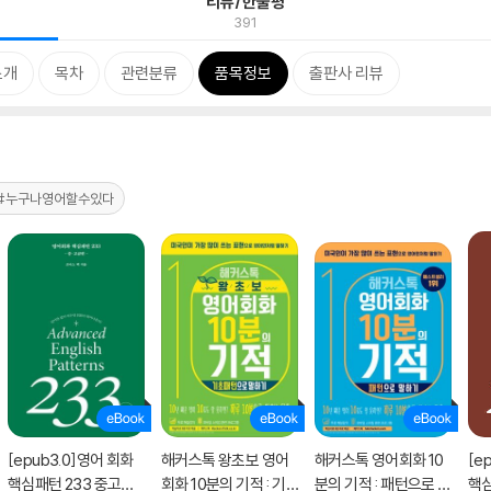
리뷰/한줄평
391
소개
목차
관련분류
품목정보
출판사 리뷰
#누구나영어할수있다
[epub3.0]영어 회화
해커스톡 왕초보 영어
해커스톡 영어회화 10
[e
핵심패턴 233 중고급
회화 10분의 기적 : 기
분의 기적 : 패턴으로 말
핵심