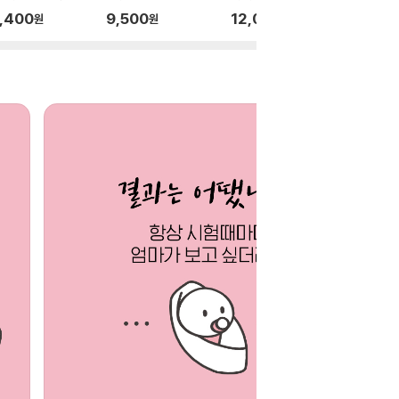
편
,400
9,500
12,000
12,60
원
원
원