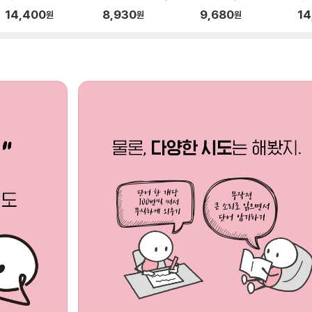
편(2023개정판)
초패턴으로 말하기
하기
스
14,400
8,930
9,680
14
원
원
원