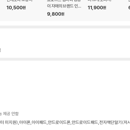
이 자매의 브랜드 인문
10,500
11,900
원
원
학
9,800
원
책
능 제공 안함
모니터 미지원),아이폰,아이패드,안드로이드폰,안드로이드패드,전자책단말기(저사양 