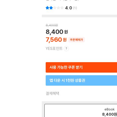
4.0
1
8,400
원
8,400
7,560
쿠폰혜택가
YES포인트
사용 가능한 쿠폰 받기
앱 다운 시 1천원 상품권
결제혜택
eBook
8,400