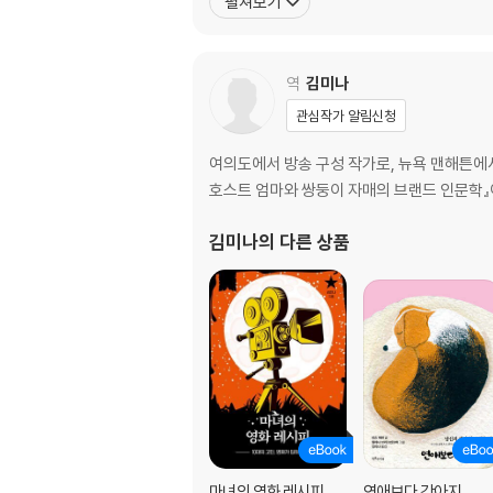
펼쳐보기
역
김미나
관심작가 알림신청
여의도에서 방송 구성 작가로, 뉴욕 맨해튼에서 
호스트 엄마와 쌍둥이 자매의 브랜드 인문학』이
김미나
의 다른 상품
마녀의 영화 레시피
연애보다 강아지