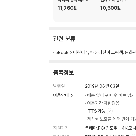
11,760
10,500
원
원
관련 분류
eBook
어린이 유아
어린이 그림책/동화
품목정보
발행일
2019년 06월 03일
이용안내
배송 없이 구매 후 바로 읽기
이용기간 제한없음
TTS 가능
저작권 보호를 위해 인쇄 기
지원기기
크레마,PC(윈도우 - 4K 