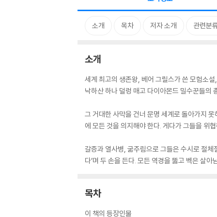
소개
목차
저자 소개
관련분
소개
세계 최고의 생존왕, 베어 그릴스가 쓴 모험소설,
낙하산 하나 덜렁 매고 다이아몬드 밀수꾼들의 
그 거대한 사막을 건너 문명 세계로 돌아가지 못
에 모든 것을 의지해야 한다. 게다가 그들을 위
갈증과 열사병, 굶주림으로 그들은 수시로 절체절
다’며 두 손을 든다. 모든 역경을 뚫고 벡은 살
목차
이 책의 등장인물