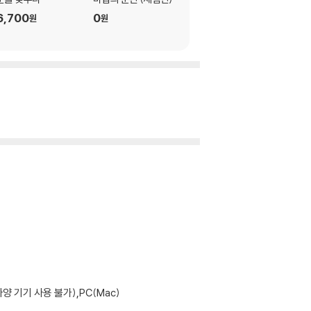
6,700
0
11,900
원
원
원
기기 사용 불가),PC(Mac)