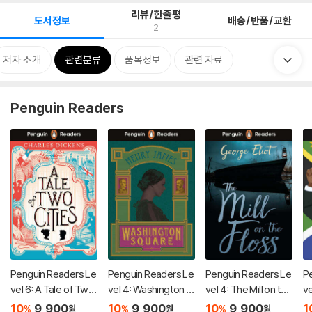
리뷰/한줄평
도서정보
배송/반품/교환
2
저자 소개
관련분류
품목정보
관련 자료
Penguin Readers
Penguin Readers Le
Penguin Readers Le
Penguin Readers Le
P
vel 6: A Tale of Two
vel 4: Washington S
vel 4: The Mill on the
ve
Cities (ELT Graded
quare (ELT Graded
Floss (ELT Graded R
ar
10
9,900
10
9,900
10
9,900
1
%
%
%
원
원
원