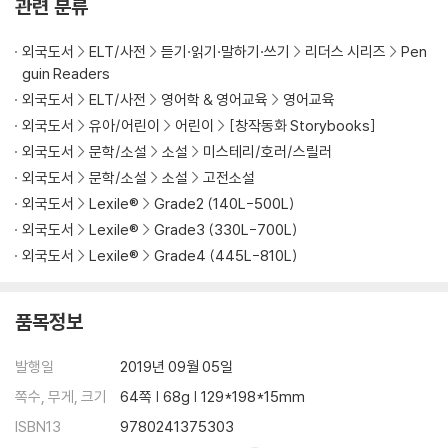
관련 분류
외국도서
ELT/사전
듣기·읽기·말하기·쓰기
리더스 시리즈
Pen
guin Readers
외국도서
ELT/사전
영어학 & 영어교육
영어교육
외국도서
유아/어린이
어린이
[창작동화 Storybooks]
외국도서
문학/소설
소설
미스테리/호러/스릴러
외국도서
문학/소설
소설
고전소설
외국도서
Lexile®
Grade2 (140L-500L)
외국도서
Lexile®
Grade3 (330L-700L)
외국도서
Lexile®
Grade4 (445L-810L)
품목정보
발행일
2019년 09월 05일
쪽수, 무게, 크기
64쪽 | 68g | 129*198*15mm
ISBN13
9780241375303