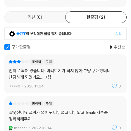
리뷰
0
한줄평
2
클린봇
이 부적절한 글을 감지 중입니다.
설정
구매한줄평
추천순
종이책
구매
만화로 되어 있습니다. 미리보기가 되지 않아 그냥 구매했더니
난감하게 되었네요... 그림
l****d
2020.11.24.
0
종이책
구매
잘못샀어요.글씨가 없어도 너무없고.너무얇고. lexile지수좀
정확히해주지..
m****a
2022.02.14.
0