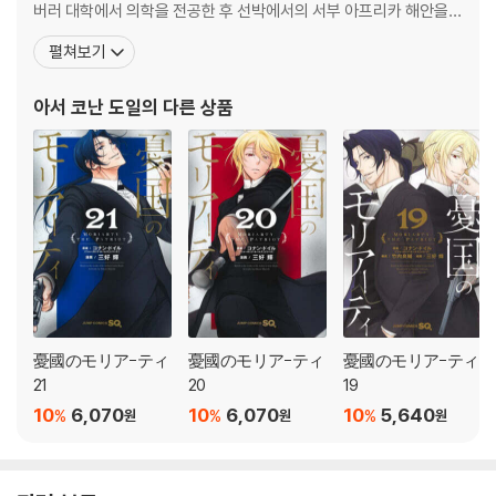
버러 대학에서 의학을 전공한 후 선박에서의 서부 아프리카 해안을
항해하는 등 의사 경험을 거쳐 포츠머스에서 개업하나 환자가 없어
펼쳐보기
소설을 쓰기 시작했다. 이 시기의 경험은 그의 소설에 폭넓은 소재와
주제를 제공했다. 그는 「사사싸 계곡의 미스터리」를 발표하면서 본격
아서 코난 도일
의 다른 상품
적으로 소설 쓰기를 시작했으며, 그러던 중 188
憂國のモリア-ティ
憂國のモリア-ティ
憂國のモリア-ティ
21
20
19
10
6,070
10
6,070
10
5,640
%
%
%
원
원
원