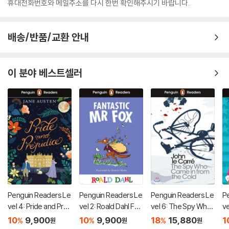
휴대전화번호와 메일주소를 다시 한번 확인해주시기 바랍니다.
배송/반품/교환 안내
이 분야 베스트셀러
Penguin Readers Le
Penguin Readers Le
Penguin Readers Le
P
vel 4: Pride and Prej
vel 2: Roald Dahl Fan
vel 6: The Spy Who
ve
udice (ELT Graded
tastic Mr Fox (ELT G
Came in from the C
na
10
9,900
10
9,900
18
15,880
1
%
%
%
원
원
원
Reader)
raded Reader)
old (ELT Graded Re
O