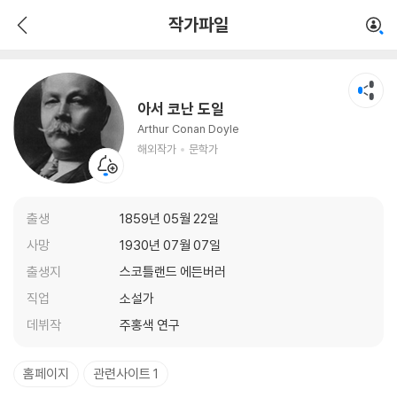
아서 코난 도일
작가파일
해외작가
문학가
아서 코난 도일
Arthur Conan Doyle
해외작가
문학가
출생
1859년 05월 22일
사망
1930년 07월 07일
출생지
스코틀랜드 에든버러
직업
소설가
데뷔작
주홍색 연구
홈페이지
관련사이트 1