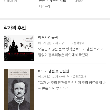
판본 세계문학 세트
신라출판사
매월당
더스토리
작가의 추천
어셔가의 몰락
에드가 앨런 포
저
아구스틴 코모토
문학동네
그림
이봄이랑
역
오늘날의 많은 문학 형식은 에드거 앨런 포가 아
낌없이 흩뿌려놓은 씨앗에서 싹텄다.
에드거 앨런 포 단편선
에드가 앨런 포
저
조애리
역
을유문화사
“그가 쓴 추리 단편들은 각각이 추리 장르를 하나
씩 만들어 낸 뿌리다.”