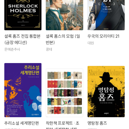
단편집을 발표하였다. 냉정하고 날카로운 홈즈와 온후한 왓슨이 여러 사건
에 도전하는 이 시리즈는 60여 편에 이른다.
셜록 홈스 이야기는 처음 발표되자마자 세상에 돌풍을 일으켰고 세계 각국
에 소개되었다. 독자들은 괴팍한 성격과 탁원한 재능으로 카리스마를 풍기
는 홈스의 모습에 매료되었다. 그 결과 홈스는 명탐정의 대명사가 되었고,
셜록 홈즈 전집 통합본
셜록 홈스의 모험 (일
우국의 모리아티 21
(금장 에디션)
반본)
심지어 많은 독자가 그를 실제 인물이라고 믿기까지 했다. 『용감한 제랄의
대원
문예춘추사
콩테
모험담』, 『잃어버린 세계』 등의 과학소설도 썼다. 1902년, 보어 전쟁에서
의사로 활약, 영국의 참전을 정당화하는 등의 업적으로 기사 작위에 서임
되었다. 제1차 세계대전에서 아들을 잃은 후 심령현상에 관심을 보였다. 홈
즈 시리즈가 준 영향은 탐정소설에만 국한되지 않았다. 셜로키언이라 불리
는 팬이 전 세계에 존재한다. 40년의 세월 동안 꾸준히 홈스 시리즈를 발
표하며 미스터리의 보급에 기여했다. 이후 애거서 크리스티, 도러시 세이
어스, 앤서니 버클리, S.S.밴 다인 등의 작가들이 등장하는 데 발판이 되어
주었다. 이후에도 아서 코난 도일은 꾸준히 미스터리 장르 작품 활동에 매
진하였으나 1930년 7월 7일, 심장마비로 사망하였다.
추리소설 세계명단편
착한책 프로젝트 : 초
명탐정 홈즈