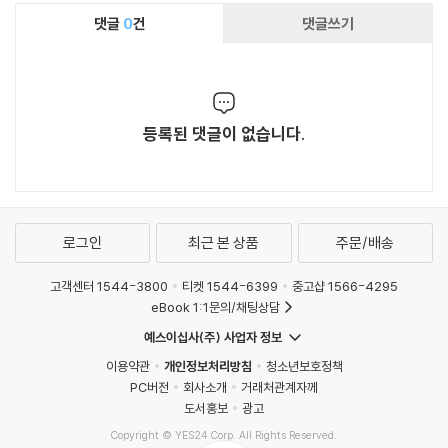
댓글
0
건
댓글쓰기
등록된 댓글이 없습니다.
로그인
최근 본 상품
주문/배송
고객센터 1544-3800
티켓 1544-6399
중고샵 1566-4295
eBook 1:1문의/채팅상담
예스이십사(주) 사업자 정보
이용약관
개인정보처리방침
청소년보호정책
PC버전
회사소개
거래처관계자께
도서홍보
광고
Copyright © YES24 Corp. All Rights Reserved.