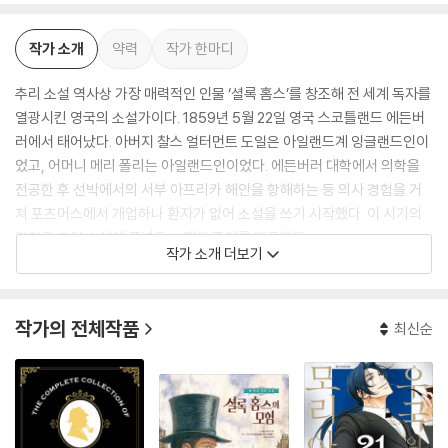
작가 소개
약력
작가 한마디
추리 소설 역사상 가장 매력적인 인물 ‘셜록 홈스’를 창조해 전 세계 독자를
열광시킨 영국의 소설가이다. 1859년 5월 22일 영국 스코틀랜드 에든버
러에서 태어났다. 아버지 찰스 얼터먼트 도일은 아일랜드계 잉글랜드인이
었고, 어머니 메리 폴리는 아일랜드인이었다. 에든버러 대학에서 의학을
전공한 후 선박에서의 서부 아프리카 해안을 항해하는 등 의사 경험을 거
쳐 포츠머스에서 개업하나 환자가 없어 소설을 쓰기 시작했다. 이 시기의
경험은 그의 소설에 폭넓은 소재와 주제를 제공했다.
작가 소개 더보기
그는 「사사싸 계곡의 미스터리」를 발표하면서 본격적으로 소설 쓰기를 시
작했으며, 그러던 중 1887년에 셜록 홈즈가 등장하는 첫 작품 『주홍색 연
작가의 전체작품
최신순
구』를 발표했고, 1890년 두 번째 장편 『네 사람의 서명』을 발표하면서 점
차 인기가 높아졌다. 1891년 런던에서 다시 개업하지만 역시 성공하지 못
했기에 작품에 전념하기로 결심하고 1892년에 『셜록 홈즈의 모험』과 『셜
록 홈즈의 회상』(1894) 등 홈즈 시리즈 단편을 차례차례로 발표하여 추리
소설의 장르를 확립했다. ‘셜록 홈즈’ 시리즈만으로 두 편의 장편과 네 권의