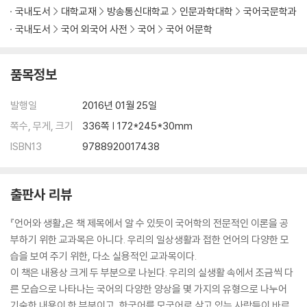
국내도서
대학교재
방송통신대학교
인문과학대학
국어국문학과
국내도서
국어 외국어 사전
국어
국어 어문학
품목정보
발행일
2016년 01월 25일
쪽수, 무게, 크기
336쪽 | 172*245*30mm
ISBN13
9788920017438
출판사 리뷰
『언어와 생활』은 책 제목에서 알 수 있듯이 국어학의 전문적인 이론을 공
부하기 위한 교과목은 아니다. 우리의 일상생활과 접한 언어의 다양한 모
습을 보여 주기 위한, 다소 실용적인 교과목이다.
이 책은 내용상 크게 두 부분으로 나뉜다. 우리의 실생활 속에서 조금씩 다
른 모습으로 나타나는 국어의 다양한 양상을 몇 가지의 유형으로 나누어
기술한 내용이 한 부분이고, 한국어를 모국어로 삼고 있는 사람들이 바르