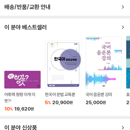
배송/반품/교환 안내
이 분야 베스트셀러
어휘력 팡팡 이게 이
한국어 문법 교육론
국어 음운론 강의
표
뜻?!
5
20,900
25,000
2
%
원
원
10
19,620
%
원
이 분야 신상품