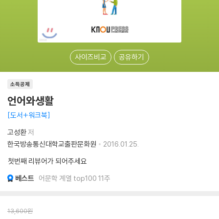
사이즈비교
공유하기
소득공제
언어와생활
도서+워크북
고성환
저
한국방송통신대학교출판문화원
2016.01.25.
첫번째 리뷰어가 되어주세요
베스트
어문학 계열 top100 11주
13,600
원