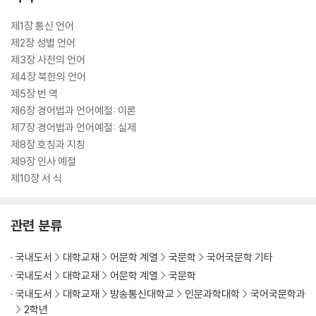
제1장 통신 언어
제2장 성별 언어
제3장 사전의 언어
제4장 북한의 언어
제5장 번 역
제6장 경어법과 언어예절: 이론
제7장 경어법과 언어예절: 실제
제8장 호칭과 지칭
제9장 인사 예절
제10장 서 식
관련 분류
국내도서
대학교재
어문학 계열
국문학
국어국문학 기타
국내도서
대학교재
어문학 계열
국문학
국내도서
대학교재
방송통신대학교
인문과학대학
국어국문학과
2학년