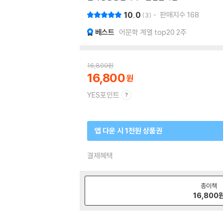
10.0
판매지수
168
3
베스트
어문학 계열 top20 2주
16,800
원
16,800
YES포인트
앱 다운 시 1천원 상품권
결제혜택
종이책
16,800