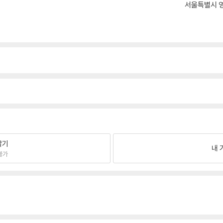
서울특별시 영
팔기
내 
불가