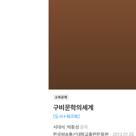
소득공제
구비문학의세계
도서+워크북
서대석
,
박종성
공저
한국방송통신대학교출판문화원
2013.01.25.