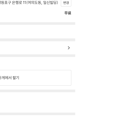
등포구 은행로 11(여의도동, 일신빌딩)
변경
무료
가게에서 팔기