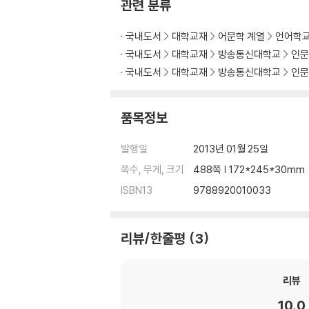
관련 분류
8. 판소리의 세계
국내도서
대학교재
어문학 계열
언어학
국내도서
대학교재
방송통신대학교
인문
9. 민속극의 세계
국내도서
대학교재
방송통신대학교
인문
10. 재담의 세계
품목정보
11. 속담의 세계
발행일
2013년 01월 25일
12. 수수께끼의 세계
쪽수, 무게, 크기
488쪽 | 172*245*30mm
ISBN13
9788920010033
리뷰/한줄평
3
리뷰
10.0