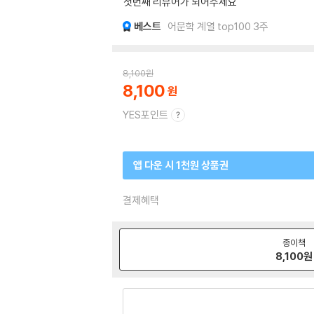
첫번째 리뷰어가 되어주세요
베스트
어문학 계열 top100 3주
8,100
원
8,100
YES포인트
앱 다운 시 1천원 상품권
결제혜택
종이책
8,100
원