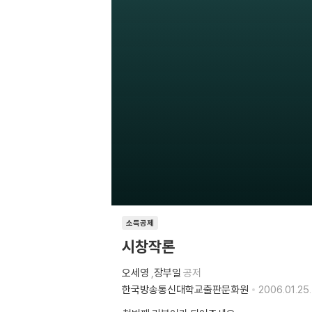
소득공제
시창작론
오세영
,
장부일
공저
한국방송통신대학교출판문화원
2006.01.25.