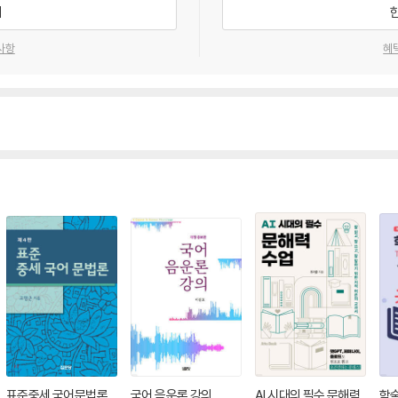
기
사항
혜
표준중세 국어문법론
국어 음운론 강의
AI 시대의 필수 문해력
학술