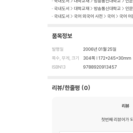
국내도서
대학교재
방송통신대학교
인문
국내도서
대학교재
방송통신대학교
인문
국내도서
국어 외국어 사전
국어
국어 어
품목정보
발행일
2006년 01월 25일
쪽수, 무게, 크기
304쪽 | 172*245*30mm
ISBN13
9788920913457
리뷰/한줄평
0
리뷰
첫번째 리뷰어가 