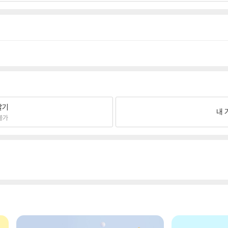
팔기
내 
불가