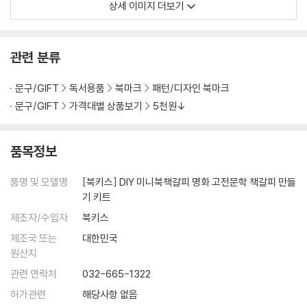
상세 이미지 더보기
관련 분류
문구/GIFT
독서용품
북마크
패턴/디자인 북마크
문구/GIFT
가격대별 상품보기
5천원↓
품목정보
품명 및 모델명
[북키스] DIY 미니북책갈피 명화 고전문학 책갈피 만들
기 키트
제조자/수입자
북키스
제조국 또는
대한민국
원산지
관련 연락처
032-665-1322
허가관련
해당사항 없음