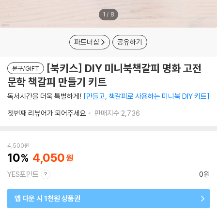
1
/
8
파트너샵
공유하기
[북키스] DIY 미니북책갈피 명화 고전
문구/GIFT
문학 책갈피 만들기 키트
독서시간을 더욱 특별하게!
만들고, 책갈피로 사용하는 미니북 DIY 키트
첫번째 리뷰어가 되어주세요
판매지수
2,736
4,500
원
10
4,050
YES포인트
0원
앱 다운 시 1천원 상품권