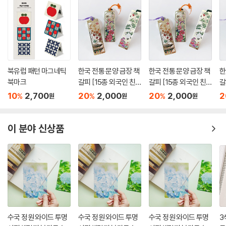
북유럽 패턴 마그네틱
한국 전통 문양 금장 책
한국 전통 문양 금장 책
한
북마크
갈피 [15종 외국인 친
갈피 [15종 외국인 친
갈
구 선물 기념품 답례품
구 선물 기념품 답례품
구
10
2,700
20
2,000
20
2,000
2
%
%
%
원
원
원
한복 북마크 외국 한국
한복 북마크 외국 한국
한
적인 금속 북클립 독서
적인 금속 북클립 독서
적
굿즈]
굿즈]
굿
이 분야 신상품
수국 정원 와이드 투명
수국 정원 와이드 투명
수국 정원 와이드 투명
3