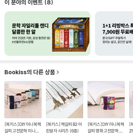
이 분야의 이벤트
8
Bookiss
의 다른 상품
[북키스] DIY 미니북책
[북키스] 책갈피 B2 어
[북키스] DIY 미니북책
[
갈피 고전문학 미니북
린왕자 시리즈 (6종)
갈피 명화 고전문학 책
2