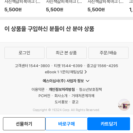
사진책갈피 북마크 (2
사진책갈피 북마크 (2
사진책갈피 북마크 (2
크
개1세트)
개1세트)
개1세트)
래
5,500
5,500
5,500
1
원
원
원
북
물
이 상품을 구입하신 분들이 산 분야 상품
로그인
최근 본 상품
주문/배송
고객센터 1544-3800
티켓 1544-6399
중고샵 1566-4295
eBook 1:1문의/채팅상담
예스이십사(주) 사업자 정보
이용약관
개인정보처리방침
청소년보호정책
PC버전
회사소개
거래처관계자께
도서홍보
광고
Copyright © YES24 Corp. All Rights Reserved.
MATOM4
선물하기
바로구매
카트담기