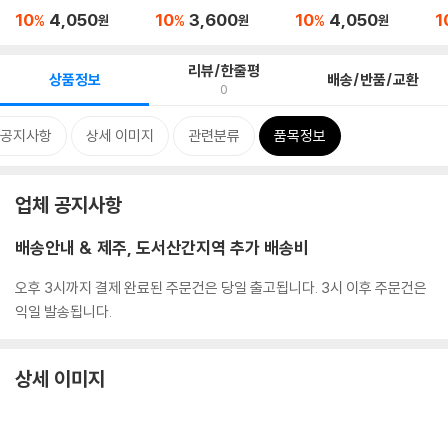
만...
갈...
3종
10
4,050
10
3,600
10
4,050
1
%
%
%
원
원
원
리뷰/한줄평
상품정보
배송/반품/교환
0
 공지사항
상세 이미지
관련분류
품목정보
업체 공지사항
배송안내 & 제주, 도서산간지역 추가 배송비
오후 3시까지 결제 완료된 주문건은 당일 출고됩니다. 3시 이후 주문건은
익일 발송됩니다.
상세 이미지