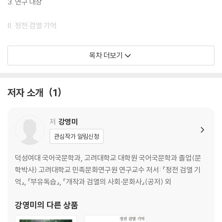
3. 연구 대상
II. 정전 검열 기억
III. 선정과 기억의 원리
목차 더보기
1. 김소월, 보편적 삶의 원리 미학화
1) 서론
2) 남북한 시선집의 김소월 시 등재 양상
저자 소개
1
3) 남북한 시선집 수록 작품의 특징
4) 결론
2. 한용운, 반일 저항시의 계보화
저
강영미
1) 서론
관심작가 알림신청
2) 남북한 시선집의 한용운 시 등재 양상
3) 남북한 시선집 수록 작품의 특징
덕성여대 국어국문학과, 고려대학교 대학원 국어국문학과 졸업(문
4) 한용운 시의 교과서 등재 양상
학박사) 고려대학교 민족문화연구원 연구교수 저서: 『정전 검열 기
5) 결론
억』, 『부유독습』, 『개작과 검열의 사회·문화사』(공저) 외
3. 시조 시인, 구어를 통한 사상의 유연화
1) 서론
강영미
의 다른 상품
2) 남북한 시선집의 시조 시인 등재 양상