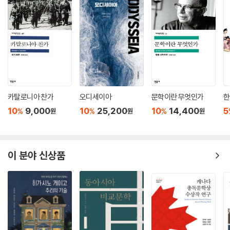
주체가 되지 못하고 있다. 해외 연구자는 남북한, 일본, 중국, 미국 등의 자
료를 아우른 통합적인 시각에서 자유롭게 연구하는 반면, 남북한 연구자는
서로 소통하지 못한 채 제한된 자료와 시각 속에서 연구한다. 연구자가 연
구 대상에서 소외되는 아이러니가 발생하지 않도록 남북한 자료를 원활하
게 공유하며 소통할 수 있는 환경이 마련되기를 바란다.
카탈로니아 찬가
오디세이아
문학이란 무엇인가
한
10
9,000
10
25,200
10
14,400
5
%
%
%
원
원
원
이 분야 신상품