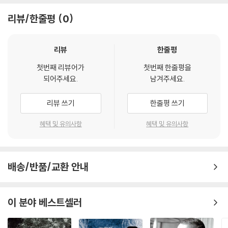
분단으로 인한 냉전 이데올로기는 지리적 정치적 경계뿐만 아니라 사람들
리뷰/한줄평
0
의 사유와 상상력과 감각에도 제한을 가함으로써 특정한 시인의 작품만을
기억하게 한다. 문학사와 시선집과 교과서에 특정 시인을 등재하는 과정에
는 그 외의 시인을 배제하는 검열 기제가 작동하기 때문이다. 그러나 강고
리뷰
한줄평
하게 작용하던 검열 기제가 유연해지면 시선집 등재 시인과 작품이 바뀌면
첫번째 리뷰어가
첫번째 한줄평을
서 정전의 변화가 나타난다.
되어주세요.
남겨주세요.
따라서 현재까지 남한과 북한이 각기 다르게 형성한 정전 목록을 확인하고
리뷰 쓰기
한줄평 쓰기
각각의 정전화 과정의 특성을 살필 필요가 있다. 차이를 인정하고 이해할
때 소통하며 함께할 가능성이 열리기 때문이다. 특히 한국 시 문학 텍스트
혜택 및 유의사항
혜택 및 유의사항
가 남한과 북한뿐만 아니라 일본, 중국, 미국, 유럽 등지에서 한국어 문학
교육 자료로 활용되는 추세를 고려하건대, 남북한 독자만이 아닌 해외 독
자를 아우른 새로운 정전 텍스트가 절실히 요구된다. 변화한 삶의 가치를
배송/반품/교환 안내
반영한 새로운 정전 목록을 구성하는 ‘정전 실천’ 과정이 필요한 이유다.
문학 텍스트는 한 국가 내부에 머물지 않는다. 그럼에도 국내에서는 북한
이 분야 베스트셀러
자료를 보는 것이 여전히 불편하다. 오히려 일본, 중국, 미국 등의 대학 도
서관에서 더 편하게 접할 수 있다. 해외 학술 대회에서도 남북한 연구자는