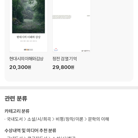
3) 가치의 분화 및 고착화 과정
4) 결론
IV. 배제와 검열의 원리
1. 남한 시선집의 배제 원리, 계급성과 사상성
1) 남한 문단의 검열과 배제
2) 남북한 문학사의 카프에 대한 인식의 변화 과정
3) 남북한 시선집의 카프 시인 등재 양상
현대시의이해와감상
정전 검열 기억
4) 결론
20,300
29,800
원
원
2. 북한 시선집의 배제 원리, 감상성과 낭만성
1) 북한 문단의 검열과 배제
2) 남로당계 문인 배제, 응향계 임화
3) 북한의 모더니즘 시인 배제, 이상
관련 분류
4) 결론
3. 탈정전의 재정전화, 우리말의 감각
카테고리 분류
국내도서
소설/시/희곡
비평/창작/이론
문학의 이해
V. 민족이라는 동일성 형성의 이데올로기
수상내역 및 미디어 추천 분류
VI. 국경을 횡단하는 시 텍스트의 정전성