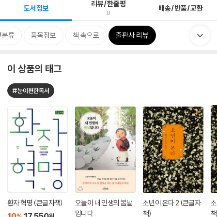
리뷰/한줄평
도서정보
배송/반품/교환
0
련분류
품목정보
책 속으로
출판사 리뷰
이 상품의 태그
#눈이편한독서
환자 혁명 (큰글자책)
오늘이 내 인생의 봄날
소년이 온다 2 (큰글자
소
입니다
책)
책
10
17,550
%
원