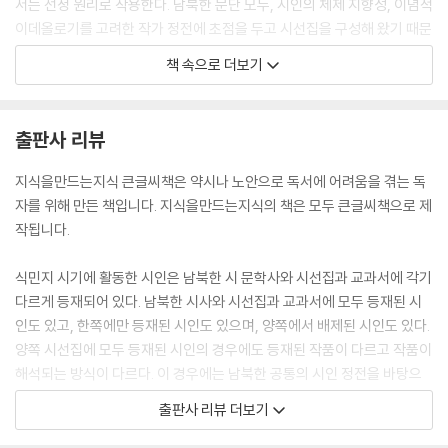
서는 선정 원리로 작용한다. 남북한 문단 모두, 시인의 체제 지향성, 이념적
이데올로기를 고려한 작가 정전에 초점을 두고 시선집을 구성해 왔기 때문
이다.
책 속으로 더보기
변화는 1990년대부터 나타난다. 남한 시단은 1988년 월북 문인 해금 조
치 이후부터 월북(재북, 납북) 시인과 카프 시인을 등재하기 시작하고, 북
출판사 리뷰
한 시단은 1992년에 발간한 시선집에서부터 친일계, 북로당계, 모더니즘
계 시인들을 등재한다. 남한 시선집은 월북 시인이나 카프 시인을 복권하
지식을만드는지식 큰글씨책은 약시나 노안으로 독서에 어려움을 겪는 독
는 차원에서 시인 중심으로, 북한 시선집은 인민성과 향토성에 초점을 둔
자를 위해 만든 책입니다. 지식을만드는지식의 책은 모두 큰글씨책으로 제
작품 중심으로 시선집을 구성한다. 북한은 친일 행적을 하거나 반공 이데
작됩니다.
올로기를 주장하거나 남한의 체제를 적극 옹호한 시인들까지 시선집에 등
재한다. 그 결과 시선집에 등재된 시인과 작품 수는 북한 시선집이 남한 시
식민지 시기에 활동한 시인은 남북한 시 문학사와 시선집과 교과서에 각기
선집보다 더 많은 현상이 나타난다.
다르게 등재되어 있다. 남북한 시사와 시선집과 교과서에 모두 등재된 시
--- 본문 중에서
인도 있고, 한쪽에만 등재된 시인도 있으며, 양쪽에서 배제된 시인도 있다.
양쪽 시선집에 모두 등재된 시인의 경우에도 등재된 작품이 다르고 작품이
해석되는 방식이 다르다. 이 경우에는 남북한 공통의 시인 정전을 바탕으
로 작품 정전을 조율하고 작품의 해석 방식을 확대함으로써 서로의 차이를
출판사 리뷰 더보기
인정하며 이해의 지평을 확대하는 과정이 필요하다.