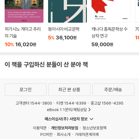
히가시노 게이고 추리
동아시아 비교문학
캐나다 총독문학상 수
7
의 기술
상작 연구
5
36,100
1
%
원
10
16,020
59,000
%
원
원
이 책을 구입하신 분들이 산 분야 책
로그인
최근 본 상품
주문/배송
고객센터 1544-3800
티켓 1544-6399
중고샵 1566-4295
eBook 1:1문의/채팅상담
예스이십사(주) 사업자 정보
이용약관
개인정보처리방침
청소년보호정책
PC버전
회사소개
거래처관계자께