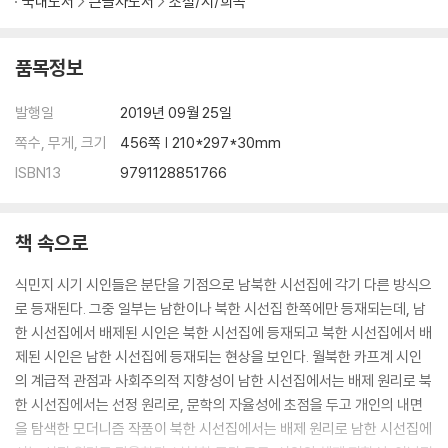
국내도서
큰글자도서
소설/시/희곡
VII. 결론
품목정보
부록
발행일
2019년 09월 25일
참고 문헌
지은이에 대해
쪽수, 무게, 크기
456쪽 | 210*297*30mm
ISBN13
9791128851766
책 속으로
식민지 시기 시인들은 분단을 기점으로 남북한 시선집에 각기 다른 방식으
로 등재된다. 그중 일부는 남한이나 북한 시선집 한쪽에만 등재되는데, 남
한 시선집에서 배제된 시인은 북한 시선집에 등재되고 북한 시선집에서 배
제된 시인은 남한 시선집에 등재되는 현상을 보인다. 월북한 카프계 시인
의 계급적 관점과 사회주의적 지향성이 남한 시선집에서는 배제 원리로 북
한 시선집에서는 선정 원리로, 문학의 자율성에 초점을 두고 개인의 내면
을 탐색한 모더니즘 작품이 북한 시선집에서는 배제 원리로 남한 시선집에