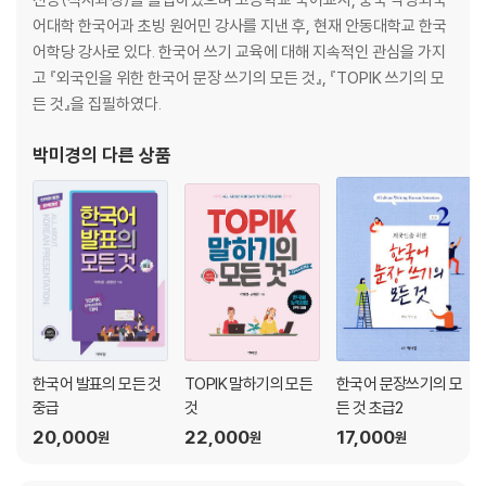
Ⅱ. 확인하기
어대학 한국어과 초빙 원어민 강사를 지낸 후, 현재 안동대학교 한국
Ⅲ. 한 단락 쓰기
어학당 강사로 있다. 한국어 쓰기 교육에 대해 지속적인 관심을 가지
Ⅳ. 유형별 700자 쓰기
고 『외국인을 위한 한국어 문장 쓰기의 모든 것』, 『TOPIK 쓰기의 모
든 것』을 집필하였다.
실전모의고사(5회)
정답 및 예시글
박미경
의 다른 상품
한국어 발표의 모든 것
TOPIK 말하기의 모든
한국어 문장쓰기의 모
중급
것
든 것 초급2
20,000
22,000
17,000
원
원
원