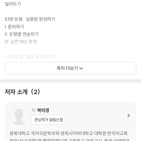
일러두기
51번 유형 : 실용문 완성하기
Ⅰ. 준비하기
Ⅱ. 유형별 연습하기
Ⅲ. 실전 예상 문제
52번 유형 : 짧은 글 완성하기
Ⅰ. 준비하기
목차 더보기
Ⅱ. 유형별 연습하기
Ⅲ. 실전 예상 문제
저자 소개
2
53번 유형 : 조사 결과 설명하기
Ⅰ. 준비하기
Ⅱ. 내용별 연습하기
저
박미경
Ⅲ. 유형별 300자 쓰기
관심작가 알림신청
54번 유형 : 자기 생각 쓰기
경북대학교 국어국문학과와 경희사이버대학교 대학원 한국어교육
Ⅰ. 준비하기
전공(석사과정)을 졸업하였으며 고등학교 국어교사, 중국 낙양외국