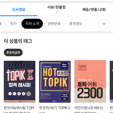
리뷰/한줄평
도서정보
배송/반품/교환
2
개
목차
저자 소개
관련분류
품목정보
이 상품의 태그
#토픽공부
한국어능력시험 TOPI
핫 토픽 HOT TOPIK 2
마인드맵으로 배우는
한