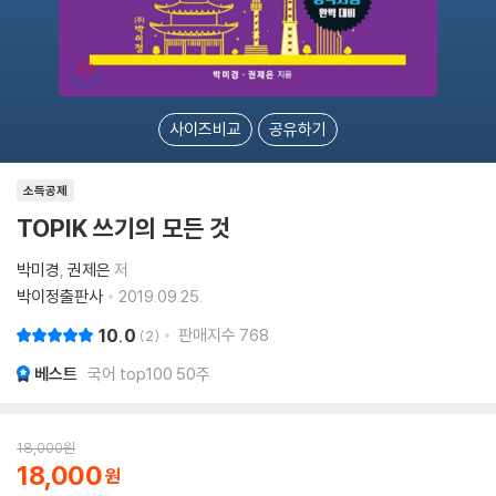
사이즈비교
공유하기
소득공제
TOPIK 쓰기의 모든 것
박미경
권제은
저
박이정출판사
2019.09.25.
10.0
판매지수
768
2
베스트
국어 top100 50주
18,000
원
18,000