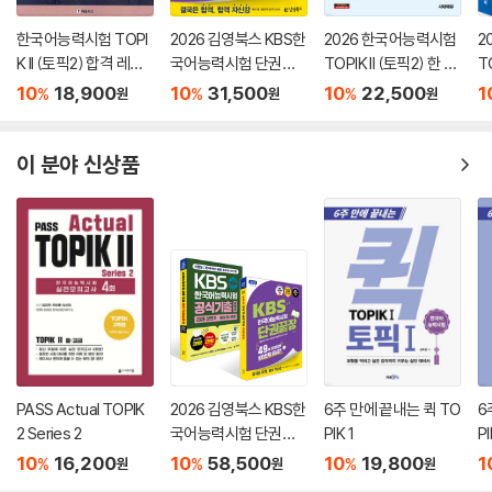
한국어능력시험 TOPI
2026 김영북스 KBS한
2026 한국어능력시험
2
K II (토픽2) 합격 레시
국어능력시험 단권끝
TOPIK II (토픽2) 한 번
T
피
장
에 통과하기+온라인
대
10
18,900
10
31,500
10
22,500
1
%
%
%
원
원
원
시험, 무료 강의
전
이 분야 신상품
PASS Actual TOPIK
2026 김영북스 KBS한
6주 만에 끝내는 퀵 TO
6
2 Series 2
국어능력시험 단권끝
PIK 1
PI
장 + 2026 [상반기 공
10
16,200
10
58,500
10
19,800
1
%
%
%
원
원
원
식기출] KBS한국어능